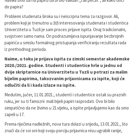
Navikli smo da na papiru da bi bio validan „fali pečat“, ali kako doći
do papira?
Problemi studenata široka su i neiscrpna tema za razgovor. Ali,
problem koji je trenutno u žiži interesovanja studenata i studentica
Univerziteta u Tuzli je sam proces prijave ispita. Onaj tradicionalni,
svojstven samo nama. On podrazumijeva ispunjavanje bezbrojnih
papirića u smislu formalnog pristupanja verificiranju rezultata rada
iz prethodnog perioda.
Naime, u toku je prijava ispita za zimski semestar akademske
2020./2021. godine. Studenti i studentice hrle u jednu od
dvije skriptarnice na Univerzitetu u Tuzli u potrazi za malim
bijelim papirima, takozvanim prijavnicama za ispite, koji će
odlučiti da li i kada izlaze na ispite.
Međutim, jučer, 11.01.2021., studenti i studentice ostali su praznih
ruku, jer su ti famozni mali bijeli papiri rasprodati. Ovo bi bilo
simpatično da ne živimo u 21.vijeku, a ispite prijavljujemo kao da smo
zapeli u 17.
Prema riječima nadležnih, nova tura dolazi u srijedu, 13.01.2021., što
znači da će svi oni koji svoju porciju prijavnica nisu ugrabili ranije,