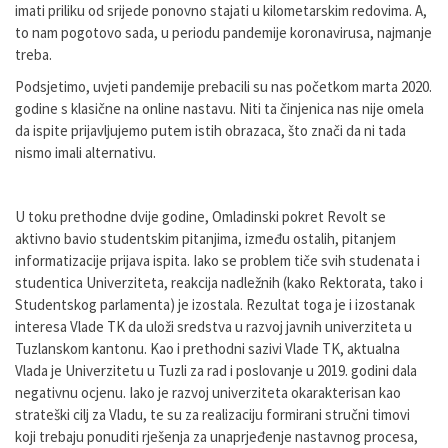
imati priliku od srijede ponovno stajati u kilometarskim redovima. A,
to nam pogotovo sada, u periodu pandemije koronavirusa, najmanje
treba.
Podsjetimo, uvjeti pandemije prebacili su nas početkom marta 2020.
godine s klasične na online nastavu. Niti ta činjenica nas nije omela
da ispite prijavljujemo putem istih obrazaca, što znači da ni tada
nismo imali alternativu.
U toku prethodne dvije godine, Omladinski pokret Revolt se
aktivno bavio studentskim pitanjima, između ostalih, pitanjem
informatizacije prijava ispita. Iako se problem tiče svih studenata i
studentica Univerziteta, reakcija nadležnih (kako Rektorata, tako i
Studentskog parlamenta) je izostala. Rezultat toga je i izostanak
interesa Vlade TK da uloži sredstva u razvoj javnih univerziteta u
Tuzlanskom kantonu. Kao i prethodni sazivi Vlade TK, aktualna
Vlada je Univerzitetu u Tuzli za rad i poslovanje u 2019. godini dala
negativnu ocjenu. Iako je razvoj univerziteta okarakterisan kao
strateški cilj za Vladu, te su za realizaciju formirani stručni timovi
koji trebaju ponuditi rješenja za unaprjeđenje nastavnog procesa,