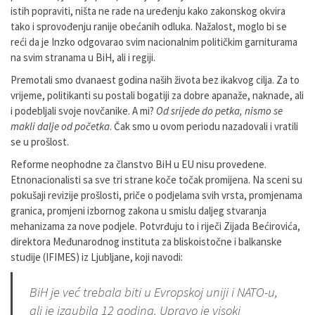
istih popraviti, ništa ne rade na uređenju kako zakonskog okvira
tako i sprovođenju ranije obećanih odluka. Nažalost, moglo bi se
reći da je Inzko odgovarao svim nacionalnim političkim garniturama
na svim stranama u BiH, ali i regiji.
Premotali smo dvanaest godina naših života bez ikakvog cilja. Za to
vrijeme, politikanti su postali bogatiji za dobre apanaže, naknade, ali
i podebljali svoje novčanike. A mi?
Od srijede do petka, nismo se
makli dalje od početka
. Čak smo u ovom periodu nazadovali i vratili
se u prošlost.
Reforme neophodne za članstvo BiH u EU nisu provedene.
Etnonacionalisti sa sve tri strane koče točak promijena. Na sceni su
pokušaji revizije prošlosti, priče o podjelama svih vrsta, promjenama
granica, promjeni izbornog zakona u smislu daljeg stvaranja
mehanizama za nove podjele. Potvrđuju to i riječi Zijada Bećirovića,
direktora Međunarodnog instituta za bliskoistočne i balkanske
studije (IFIMES) iz Ljubljane, koji navodi:
BiH je već trebala biti u Evropskoj uniji i NATO-u,
ali je izgubila 12 godina. Upravo je visoki