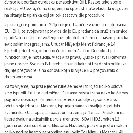
čvrsto je podržalo evropsku perspektivu BiH. Razlog tako spore
reakcije EU leži u, čemu drugom, no sporosti naše vlasti da odgovori
na pitanja iz upitnika koji su tek sastavni dio procedure.
Upravo gore pomenuto Mišljenje je od ključne važnosti u odnosima
EU i BiH, te svojevrsna potvrda da je EU predana da pruži smjernice
i podršku zemlji u provođenju neophodnih reformi na našem putu ka
evropskim integracijama. Unutar Mišljenja identificirano je 14
ključnih prioriteta, odnosno četiri područja i to: Demokratija i
funkcioniranje institucija, Vladavina prava, Ljudska prava i Reforma
javne uprave. Sve njih BiH treba ispuniti kako bi tek dobila priliku za
daljnje pregovore, a na osnovu kojih bi Vijeće EU pregovaralo o
daljim koracima.
Za to vrijeme, na prste jedne ruke se može izbrojati koliko uslova
smo ispunili. Tri. I to djelimično. Da nama zaista treba neko ko će nas
pogurati dokazuje i činjenica da je jedan od ciljeva, konkretno:
održavanje izbora u Mostaru, ispunjen samo zahvaljujući pritisku
zvaničnika EU skupa s ambasadorima zemalja članica. Pritiskom na
lidere dvaju najuticajnijih partija trenutno, SDA i HDZ, nakon 12
godina održani su izbori u Mostaru. Nažalost, porazno je što i nakon
toliko godina imamo nepromijenjenu političku klimu u Mostaru. Ali,