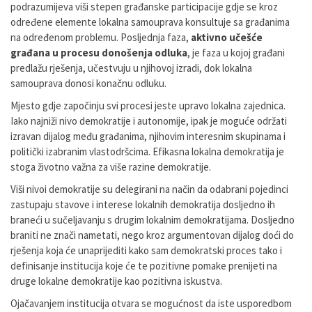
podrazumijeva viši stepen građanske participacije gdje se kroz
određene elemente lokalna samouprava konsultuje sa građanima
na određenom problemu. Posljednja faza,
aktivno učešće
građana u procesu donošenja odluka
, je faza u kojoj građani
predlažu rješenja, učestvuju u njihovoj izradi, dok lokalna
samouprava donosi konačnu odluku.
Mjesto gdje započinju svi procesi jeste upravo lokalna zajednica.
Iako najniži nivo demokratije i autonomije, ipak je moguće održati
izravan dijalog među građanima, njihovim interesnim skupinama i
politički izabranim vlastodršcima. Efikasna lokalna demokratija je
stoga životno važna za više razine demokratije.
Viši nivoi demokratije su delegirani na način da odabrani pojedinci
zastupaju stavove i interese lokalnih demokratija dosljedno ih
braneći u sučeljavanju s drugim lokalnim demokratijama. Dosljedno
braniti ne znači nametati, nego kroz argumentovan dijalog doći do
rješenja koja će unaprijediti kako sam demokratski proces tako i
definisanje institucija koje će te pozitivne pomake prenijeti na
druge lokalne demokratije kao pozitivna iskustva.
Ojačavanjem institucija otvara se mogućnost da iste usporedbom