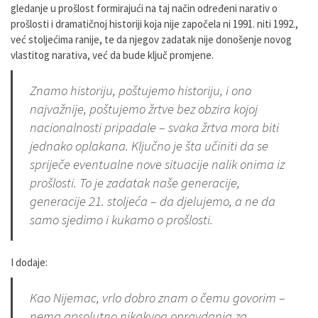
gledanje u prošlost formirajući na taj način određeni narativ o
prošlosti i dramatičnoj historiji koja nije započela ni 1991. niti 1992.,
već stoljećima ranije, te da njegov zadatak nije donošenje novog
vlastitog narativa, već da bude ključ promjene.
Znamo historiju, poštujemo historiju, i ono
najvažnije, poštujemo žrtve bez obzira kojoj
nacionalnosti pripadale – svaka žrtva mora biti
jednako oplakana. Ključno je šta učiniti da se
spriječe eventualne nove situacije nalik onima iz
prošlosti. To je zadatak naše generacije,
generacije 21. stoljeća – da djelujemo, a ne da
samo sjedimo i kukamo o prošlosti.
I dodaje:
Kao Nijemac, vrlo dobro znam o čemu govorim –
nema apsolutno nikakvog opravdanja za