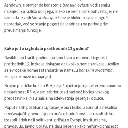
Ashdown je primjer da korištenje
bonskih ovlasti
vodi zemlju
naprijed. Za razliku od njega, Inzko se nema čime pohvaliti, jer ne
samo da je zadržao
status quo
čime je blokirao svaki mogući
napredak, već se stanje pogoršalo u odnosu na period prije
preuzimanja funkcije.
Kako je to izgledalo prethodnih 12 godina?
Navikli smo traćiti godine, pa smo tako u nepovrat izgubili i
prethodnih 12. Inzko je dokazao da ukoliko nema sankcije, ukoliko
se evropske norme i standardi ne nameću
bonskim ovlastima
,
zemlja ne može ići naprijed.
Brojne političke krize u BiH, uključujući prijetnje referendumom za
nezavisnost RS-a, osim zabrinutosti sad već bivšeg visokog
predstavnika, nisu naišle na adekvatnija rješenja i odluke.
Poput naših politikanata, takav je bio i Inzko. Zabrinut s nekoliko
obećavajućih govora, lijepih priča o budućnosti, ali rezultati su
izostali. I dok naši politikanti pričaju o Evropi, institucijama,
pravosuđu, javnoj upravi, ne daju rješenja kako nefunkcionalnost