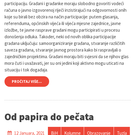
participaciju. Građani i građanke moraju slobodno govoriti vodeći
računa o javno izgovorenoj riječi inzistirajući na odgovornosti onih
koje su birali bez obzira na način participacije: putem glasanja,
referenduma, općinskih vijeća ili vijeća mjesne zajednice, javne
izložbe, te javne rasprave građani mogu participirati u procesu
donošenja odluka. Također, neki od novih oblika participacije
građana uključuju: samoorganiziranje građana, stvaranje različitih
saveza građana, stvaranje javnog prostora kako bi raspravljali o
zajedničkim projektima. Građani moraju biti svjesni da se njihov glas
mora čuti i uvažavati, jer su oni jedini koji aktivno mogu uticati na
situaciju i tok događaja.
PROČITAJ VIŠE...
Od papira do pečata
12 Januara, 2021
BiH
Kolumne
Obrazovanje
Tuzla