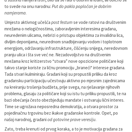
to svede na onu narodnu:
Put do pakla popločan je dobrim
namjerama
.
Umjesto aktivnog učešća
post festum
se vode ratovi na društvenim
mrežama o nelogičnostima, zaboravljenim interesima građana,
neuređenim ulicama, nebrizi o pristupu objektima za invalidna lica,
divljim deponijama, neurednom snadbijevanju vodom i toplotnom
energijom, održavanju infrastrukture, čišćenju snijega, neredovnom
pranju ulica i šta sve već ne. Nezadovoljstvo na društvenim
mrežama kroz kritizerstvo “stvara” nove opozicione političare koji
takvo stanje koriste za ličnu promociju „braneći“ interese građana.
Tada stvari kulminiraju. Građani koji su propustili priliku da kroz
građansku participaciju učestvuju aktivno po mjesnim zajednicama
na kreiranju trošenja budžeta, prije svega, na rješavanje njihovih
problema, glasaju za političare koji su istu tu priliku propustili, te na
bazi obećanja često obezbjeđuju mandate i ostvaruju lični interes.
Time se ugrožava neposredna demokratija, a otvara prostor za
pojedinačnu trgovinu bez ikakve građanske kontrole. Opet, po
našoj narodnoj, građani
od gotovine prave veresiju
.
Zato, treba krenuti od prvog koraka, a to je motivacija građana za