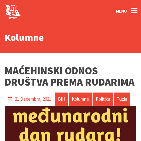
MENU
Kolumne
MAĆEHINSKI ODNOS
DRUŠTVA PREMA RUDARIMA
21 Decembra, 2021
BiH
Kolumne
Politika
Tuzla