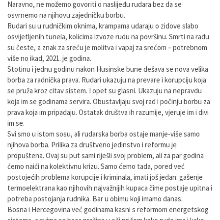
Naravno, ne možemo govoriti o naslijeđu rudara bez da se
osvrnemo na njihovu zajedničku borbu.
Rudari su u rudničkim oknima, krampama udaraju o zidove slabo
osvijetljenih tunela, kolicima izvoze rudu na površinu. Smrti na radu
su česte, a znak za sreću je molitva i vapaj za srećom – potrebnom
više no ikad, 2021. je godina.
Stotinu i jednu godinu nakon Husinske bune dešava se nova velika
borba za radnička prava. Rudari ukazuju na prevare i korupciju koja
se pruža kroz citav sistem. I opet su glasni. Ukazuju na nepravdu
koja im se godinama servira. Obustavljaju svoj rad i počinju borbu za
prava koja im pripadaju. Ostatak društva ih razumije, vjeruje im i divi
im se.
Svi smo u istom sosu, ali rudarska borba ostaje manje-više samo
njihova borba. Prilika za društveno jedinstvo i reformu je
propuštena. Ovaj su put sami riješli svoj problem, ali za par godina
ćemo naići na kolektivnu krizu. Samo ćemo tada, pored već
postojećih problema korupcije i kriminala, imati još jedan: gašenje
termoelektrana kao njihovih najvažnijih kupaca čime postaje upitna i
potreba postojanja rudnika. Bar u obimu koji imamo danas.
Bosna i Hercegovina već godinama kasni s reformom energetskog