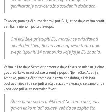
glorificiranje pravosnažno osuđenih zločinaca
.
Također, pominjući euroatlantski put BiH, ističe da je važno pratiti
zemlju na njenom putu u Evropu:
Oni koji žele pristupiti EU, moraju se pridržavati
njenih direktiva, Bosna i Hercegovina treba prije
svega ispuniti 14 preporuka koje joj je EU zadala.
Važno je i to da je Schmidt pomenuo da je fokus na mladim ljudima
govoreći kako mladi odlaze u zemlje poput Njemačke, Austrije,
Amerike, pominjući pri tome da je razmjena dobra, ali da ista
podrazumijeva i da se ljudi vraćaju nazad – a vraćaju se samo onda
kada vide priliku za normalan život:
Šta je onda posao političara? Ne samo da sjedi i
govori kako mladi odlaze, već da se zapita šta