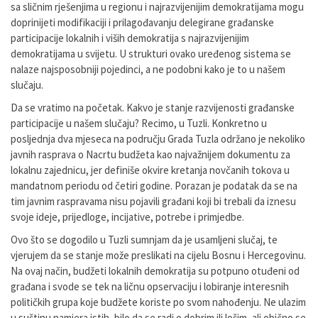
sa sličnim rješenjima u regionu i najrazvijenijim demokratijama mogu
doprinijeti modifikaciji i prilagođavanju delegirane građanske
participacije lokalnih i viših demokratija s najrazvijenijim
demokratijama u svijetu. U strukturi ovako uređenog sistema se
nalaze najsposobniji pojedinci, a ne podobni kako je to u našem
slučaju.
Da se vratimo na početak. Kakvo je stanje razvijenosti građanske
participacije u našem slučaju? Recimo, u Tuzli. Konkretno u
posljednja dva mjeseca na području Grada Tuzla održano je nekoliko
javnih rasprava o Nacrtu budžeta kao najvažnijem dokumentu za
lokalnu zajednicu, jer definiše okvire kretanja novčanih tokova u
mandatnom periodu od četiri godine. Porazan je podatak da se na
tim javnim raspravama nisu pojavili građani koji bi trebali da iznesu
svoje ideje, prijedloge, incijative, potrebe i primjedbe.
Ovo što se dogodilo u Tuzli sumnjam da je usamljeni slučaj, te
vjerujem da se stanje može preslikati na cijelu Bosnu i Hercegovinu.
Na ovaj način, budžeti lokalnih demokratija su potpuno otuđeni od
građana i svode se tek na ličnu opservaciju i lobiranje interesnih
političkih grupa koje budžete koriste po svom nahođenju. Ne ulazim
u suštinu namjera istih, bilo da se radi o dobrim ili lošim, ali obično se