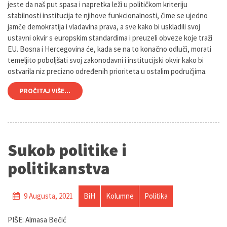
jeste da naš put spasa i napretka leži u političkom kriteriju
stabilnosti institucija te njihove funkcionalnosti, čime se ujedno
jamče demokratija i vladavina prava, a sve kako bi uskladili svoj
ustavni okvir s europskim standardima i preuzeli obveze koje traži
EU. Bosna i Hercegovina će, kada se na to konačno odluči, morati
temeljito poboljšati svoj zakonodavni i institucijski okvir kako bi
ostvarila niz precizno određenih prioriteta u ostalim područjima.
PROČITAJ VIŠE...
Sukob politike i
politikanstva
9 Augusta, 2021
BiH
Kolumne
Politika
PIŠE: Almasa Bečić