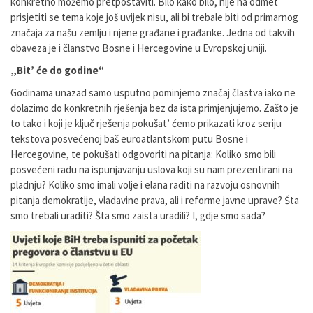
konkretno možemo pretpostaviti. Bilo kako bilo, nije na odmet
prisjetiti se tema koje još uvijek nisu, ali bi trebale biti od primarnog
značaja za našu zemlju i njene građane i građanke. Jedna od takvih
obaveza je i članstvo Bosne i Hercegovine u Evropskoj uniji.
„Bit’ će do godine“
Godinama unazad samo usputno pominjemo značaj člastva iako ne
dolazimo do konkretnih rješenja bez da ista primjenjujemo. Zašto je
to tako i koji je ključ rješenja pokušat’ ćemo prikazati kroz seriju
tekstova posvećenoj baš euroatlantskom putu Bosne i
Hercegovine, te pokušati odgovoriti na pitanja: Koliko smo bili
posvećeni radu na ispunjavanju uslova koji su nam prezentirani na
pladnju? Koliko smo imali volje i elana raditi na razvoju osnovnih
pitanja demokratije, vladavine prava, ali i reforme javne uprave? Šta
smo trebali uraditi? Šta smo zaista uradili? I, gdje smo sada?