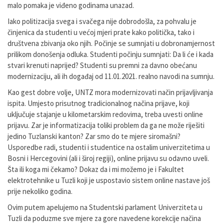
malo pomaka je viđeno godinama unazad.
Iako politizacija svega i svačega nije dobrodošla, za pohvalu je
činjenica da studenti u većoj mjeri prate kako politička, tako i
društvena zbivanja oko njih. Počinje se sumnjati u dobronamjernost
prilikom donošenja odluka. Studenti počinju sumnjati: Da li će i kada
stvari krenuti naprijed? Studenti su premni za davno obećanu
modernizaciju, ali ih događaj od 11.01.2021. realno navodi na sumnju.
Kao gest dobre volje, UNTZ mora modernizovati način prijavljivanja
ispita. Umjesto prisutnog tradicionalnog načina prijave, koji
uključuje stajanje u kilometarskim redovima, treba uvesti online
prijavu. Zar je informatizacija toliki problem da ga ne može riješiti
jedino Tuzlanski kanton? Zar smo do te mjere siromašni?
Usporedbe radi, studenti i studentice na ostalim univerzitetima u
Bosni i Hercegovini (ali i široj regiji), online prijavu su odavno uveli.
Šta ili koga mi čekamo? Dokaz da i mi možemo je i Fakultet
elektrotehnike u Tuzli koji je uspostavio sistem online nastave još
prije nekoliko godina.
Ovim putem apelujemo na Studentski parlament Univerziteta u
Tuzli da poduzme sve mjere za gore navedene korekcije načina