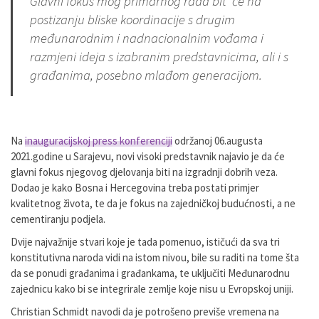
Glavni fokus mog primarnog rada bit’ će na
postizanju bliske koordinacije s drugim
međunarodnim i nadnacionalnim vođama i
razmjeni ideja s izabranim predstavnicima, ali i s
građanima, posebno mlađom generacijom.
Na
inauguracijskoj press konferenciji
održanoj 06.augusta
2021.godine u Sarajevu, novi visoki predstavnik najavio je da će
glavni fokus njegovog djelovanja biti na izgradnji dobrih veza.
Dodao je kako Bosna i Hercegovina treba postati primjer
kvalitetnog života, te da je fokus na zajedničkoj budućnosti, a ne
cementiranju podjela.
Dvije najvažnije stvari koje je tada pomenuo, ističući da sva tri
konstitutivna naroda vidi na istom nivou, bile su raditi na tome šta
da se ponudi građanima i građankama, te uključiti Međunarodnu
zajednicu kako bi se integrirale zemlje koje nisu u Evropskoj uniji.
Christian Schmidt navodi da je potrošeno previše vremena na