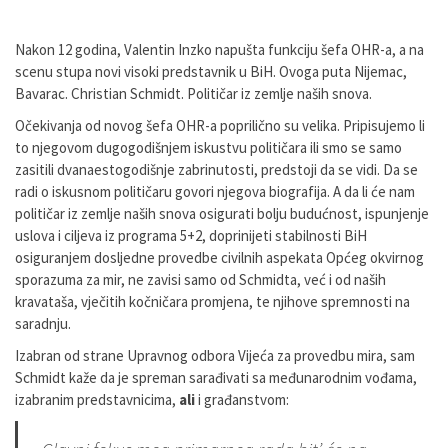
Nakon 12 godina, Valentin Inzko napušta funkciju šefa OHR-a, a na
scenu stupa novi visoki predstavnik u BiH. Ovoga puta Nijemac,
Bavarac. Christian Schmidt. Političar iz zemlje naših snova.
Očekivanja od novog šefa OHR-a poprilično su velika. Pripisujemo li
to njegovom dugogodišnjem iskustvu političara ili smo se samo
zasitili dvanaestogodišnje zabrinutosti, predstoji da se vidi. Da se
radi o iskusnom političaru govori njegova biografija. A da li će nam
političar iz zemlje naših snova osigurati bolju budućnost, ispunjenje
uslova i ciljeva iz programa 5+2, doprinijeti stabilnosti BiH
osiguranjem dosljedne provedbe civilnih aspekata Općeg okvirnog
sporazuma za mir, ne zavisi samo od Schmidta, već i od naših
kravataša, vječitih kočničara promjena, te njihove spremnosti na
saradnju.
Izabran od strane Upravnog odbora Vijeća za provedbu mira, sam
Schmidt kaže da je spreman sarađivati sa međunarodnim vođama,
izabranim predstavnicima,
ali
i građanstvom: