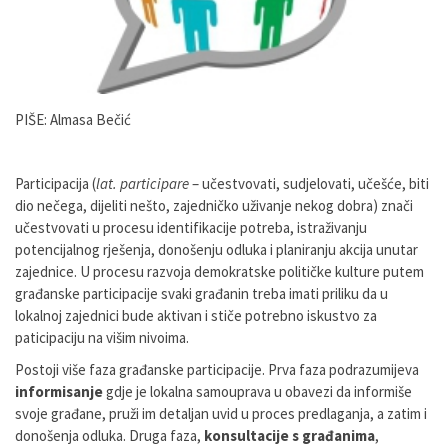
PIŠE: Almasa Bečić
Participacija (
lat. participare
– učestvovati, sudjelovati, učešće, biti
dio nečega, dijeliti nešto, zajedničko uživanje nekog dobra) znači
učestvovati u procesu identifikacije potreba, istraživanju
potencijalnog rješenja, donošenju odluka i planiranju akcija unutar
zajednice. U procesu razvoja demokratske političke kulture putem
građanske participacije svaki građanin treba imati priliku da u
lokalnoj zajednici bude aktivan i stiče potrebno iskustvo za
paticipaciju na višim nivoima.
Postoji više faza građanske participacije. Prva faza podrazumijeva
informisanje
gdje je lokalna samouprava u obavezi da informiše
svoje građane, pruži im detaljan uvid u proces predlaganja, a zatim i
donošenja odluka. Druga faza,
konsultacije s građanima
,