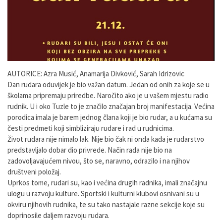
AUTORICE: Azra Musić, Anamarija Divković, Sarah Idrizovic
Dan rudara oduvijek je bio važan datum. Jedan od onih za koje se u
školama pripremaju priredbe. Naročito ako je u vašem mjestu radio
rudnik. U i oko Tuzle to je značilo značajan broj manifestacija. Većina
porodica imala je barem jednog člana koji je bio rudar, a u kućama su
česti predmeti koji simbliziraju rudare i rad u rudnicima.
Život rudara nije nimalo lak. Nije bio čak ni onda kada je rudarstvo
predstavljalo dobar dio privrede. Način rada nije bio na
zadovoljavajućem nivou, što se, naravno, odrazilo i na njihov
društveni položaj.
Uprkos tome, rudari su, kao i većina drugih radnika, imali značajnu
ulogu u razvoju kulture. Sportski i kulturni klubovi osnivani su u
okviru njihovih rudnika, te su tako nastajale razne sekcije koje su
doprinosile daljem razvoju rudara.