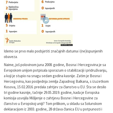
Idemo se prvo malo podsjetiti značajnih datuma i (ne)ispunjenih
obaveza.
Naime, još polovinom juna 2008. godine, Bosna i Hercegovina je sa
Evropskom unijom potpisala sporazum o stabilizaciji i pridruživanju,
a koji je stupio na snagu sedam godina kasnije. Zatim je Bosna i
Hercegovina, kao posljednja zemlja Zapadnog Balkana, s izuzetkom
Kosova, 15.02.2016. predala zahtjev za članstvo u EU. Šta se desilo
tri godine kasnije, tačnije 29.05.2019. godine, kada je Evropska
komisija usvojila Mišljenje o zahtjevu Bosne i Hercegovine za
članstvo u Evropskoj uniji? Tom prilikom, u skladu sa Solunskom
deklaracijom iz 2003. godine, 28 država članica EU u potpunosti i