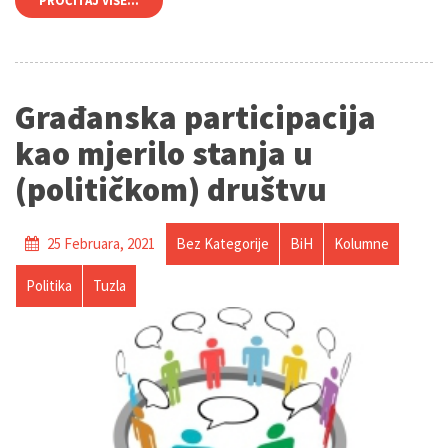
PROČITAJ VIŠE...
Građanska participacija
kao mjerilo stanja u
(političkom) društvu
25 Februara, 2021
Bez Kategorije
BiH
Kolumne
Politika
Tuzla