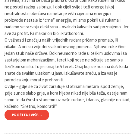
sistema, a svima se baca prašina u oči pričom kako rude ima i kako
ne postoji razlog za brigu. I dok cijeli svijet teži energetskoj
neutralnosti i obećava nametanje viših cijena na energiju i
proizvode nastale iz “crne” energije, mi smo pokrili uši rukama i
nadamo se razvoju elektrana – ovakvih kakve ih sad poznajemo. Jer,
sve za profit. Pa makar on bio i kratkoročni.
O važnosti i značaju naših vrijednih rudara pričamo premalo, Ili
nikako. A oni su vrijedni svakodnevnog pomena. Njihove ruke čine
jedan stub naše države. Dok neumorno rade u teškim uslovima i sa
zastarjelom mehanizacijom, teret koji nose ne očituje se samo u
fizičkom smislu. Tu je i onaj teži teret. Onaj koji se nosi na duši kada
znate da svakim ulaskom u jamu iskušavate sreću, a iza vas je
porodica koju morate prehraniti.
Ovdje – gdje se za život zarađuje stotinama metara ispod zemlje,
gdje sunce slabo grije, a kora hljeba nikad nije bila teža, ostaje nam
samo to da čvrsto stanemo uz naše rudare, i danas, glasnije no ikad,
kažemo: “Sretno, komorati!”
PROČITAJ VIŠE...