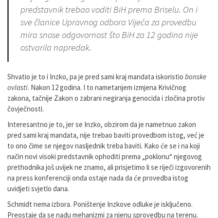
predstavnik trebao voditi BiH prema Briselu. On i
sve članice Upravnog odbora Vijeća za provedbu
mira snose odgovornost što BiH za 12 godina nije
ostvarila napredak
.
Shvatio je to i Inzko, pa je pred sami kraj mandata iskoristio
bonske
ovlasti
. Nakon 12 godina. I to nametanjem izmjena Krivičnog
zakona, tačnije Zakon o zabrani negiranja genocida i zločina protiv
čovječnosti.
Interesantno je to, jer se Inzko, obzirom da je nametnuo zakon
pred sami kraj mandata, nije trebao baviti provedbom istog, već je
to ono čime se njegov nasljednik treba baviti. Kako će se i na koji
način novi visoki predstavnik ophoditi prema „poklonu“ njegovog
prethodnika još uvijek ne znamo, ali prisjetimo li se riječi izgovorenih
na press konferenciji onda ostaje nada da će provedba istog
uvidjeti svjetlo dana.
Schmidt nema izbora. Poništenje Inzkove odluke je isključeno.
Preostaje da se nađu mehanizmi za njenu sprovedbu na terenu.