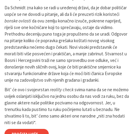
Da Schmidt zna kako se radi u uređenoj državi, da je dobar političar
uopće se ne dovodi u pitanje, ali da li će preuzeti rizik koristeći
bonske ovlasti
da ovu zemlju konačno izvuče, pokrene naprijed,
riješi sve one kočničare koji to sprečavaju, ostaje da vidimo.
Prethodnu deceniju puno toga je propušteno da se uradi. Odgovor
na pitanje koliko će popravka grešaka koštati novog visokog
predstavnika nećemo dugo čekati. Novi visoki predstavnik će
morati biti više posvećen i praktičan, a manje zabrinut. Stvarnost u
Bosni i Hercegovini traži ne samo sprovedbu ove odluke, već i
donošenje novih sličnih ovoj, koje će biti praktične smjernice ka
stvaranju funkcionalne države koja će moći biti članica Evropske
unije na zadovoljstvo svih njenih građana i građanki.
Bit’ će ovo i svojevrstan
reality check
svima nama da se ne možemo
uvijek oslanjati isključivo na jednu osobu da nas vodi za ruku, bez da
glavne aktere naše politike pozivamo na odgovornost. Jer, u
trenutku kada pustimo tu ruku počinjemo lutati u beznađu. Ne
shvatimo li to, bit’ ćemo samo akteri one narodne „niti zna hodati
niti se da vodati“.