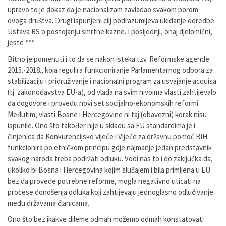
upravo to je dokaz da je nacionalizam zavladao svakom porom
ovoga društva. Drugi ispunjeni cilj podrazumijeva ukidanje odredbe
Ustava RS o postojanju smrtne kazne. I posljednji, onaj djelomični,
jeste ***
Bitno je pomenuti i to da se nakon isteka tzv. Reformske agende
2015.-2018., koja regulira funkcioniranje Parlamentarnog odbora za
stabilizaciju i pridruživanje i nacionalni program za usvajanje acquisa
(tj. zakonodavstva EU-a), od vlada na svim nivoima vlasti zahtijevalo
da dogovore i provedu novi set socijalno-ekonomskih reformi.
Međutim, vlasti Bosne i Hercegovine ni taj (obavezni) korak nisu
ispunile. Ono što također nije u skladu sa EU standardima je i
činjenica da Konkurencijsko vijeće i Vijeće za državnu pomoć BiH
funkcionira po etničkom principu gdje najmanje jedan predstavnik
svakog naroda treba podržati odluku. Vodi nas to i do zaključka da,
ukoliko bi Bosna i Hercegovina kojim slučajem i bila primljena u EU
bez da provede potrebne reforme, mogla negativno uticati na
procese donošenja odluka koji zahtijevaju jednoglasno odlučivanje
među državama članicama.
Ono što bez ikakve dileme odmah možemo odmah konstatovati