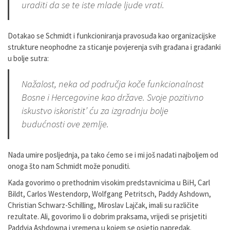
uraditi da se te iste mlade ljude vrati.
Dotakao se Schmidt i funkcioniranja pravosuđa kao organizacijske
strukture neophodne za sticanje povjerenja svih građana i građanki
u bolje sutra:
Nažalost, neka od područja koče funkcionalnost
Bosne i Hercegovine kao države. Svoje pozitivno
iskustvo iskoristit’ ću za izgradnju bolje
budućnosti ove zemlje.
Nada umire posljednja, pa tako ćemo se i mi još nadati najboljem od
onoga što nam Schmidt može ponuditi.
Kada govorimo o prethodnim visokim predstavnicima u BiH, Carl
Bildt, Carlos Westendorp, Wolfgang Petritsch, Paddy Ashdown,
Christian Schwarz-Schilling, Miroslav Lajčak, imali su različite
rezultate. Ali, govorimo li o dobrim praksama, vrijedi se prisjetiti
Paddyja Ashdowna i vremena u kojem se osjetio napredak.