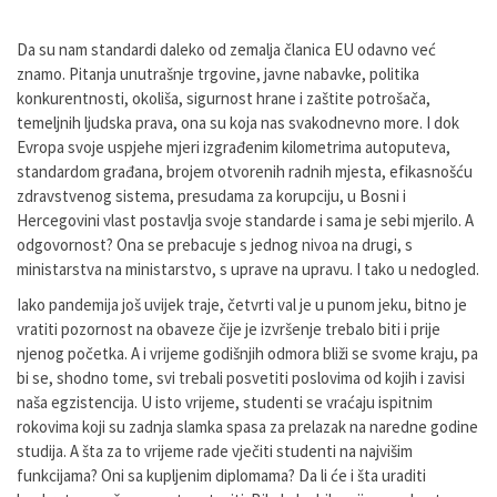
Da su nam standardi daleko od zemalja članica EU odavno već
znamo. Pitanja unutrašnje trgovine, javne nabavke, politika
konkurentnosti, okoliša, sigurnost hrane i zaštite potrošača,
temeljnih ljudska prava, ona su koja nas svakodnevno more. I dok
Evropa svoje uspjehe mjeri izgrađenim kilometrima autoputeva,
standardom građana, brojem otvorenih radnih mjesta, efikasnošću
zdravstvenog sistema, presudama za korupciju, u Bosni i
Hercegovini vlast postavlja svoje standarde i sama je sebi mjerilo. A
odgovornost? Ona se prebacuje s jednog nivoa na drugi, s
ministarstva na ministarstvo, s uprave na upravu. I tako u nedogled.
Iako pandemija još uvijek traje, četvrti val je u punom jeku, bitno je
vratiti pozornost na obaveze čije je izvršenje trebalo biti i prije
njenog početka. A i vrijeme godišnjih odmora bliži se svome kraju, pa
bi se, shodno tome, svi trebali posvetiti poslovima od kojih i zavisi
naša egzistencija. U isto vrijeme, studenti se vraćaju ispitnim
rokovima koji su zadnja slamka spasa za prelazak na naredne godine
studija. A šta za to vrijeme rade vječiti studenti na najvišim
funkcijama? Oni sa kupljenim diplomama? Da li će i šta uraditi