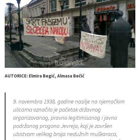
AUTORICE: Elmira Begić, Almasa Bečić
9. novembra 1938. godine nasilje na njemačkim
ulicama označilo je početak državnog
organizovanog, pravno legitimisanog i javno
podržanog progona Jevreja, koji je završen
ubistvom velikog broja nedužnih muškaraca,