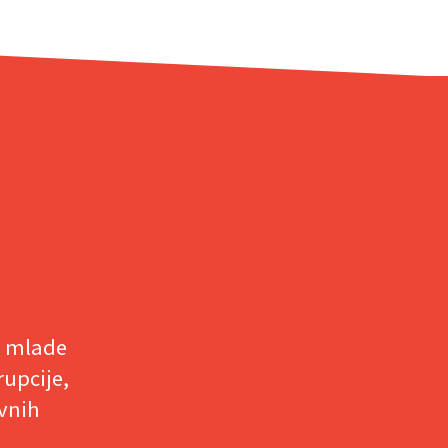
e mlade
rupcije,
ivnih