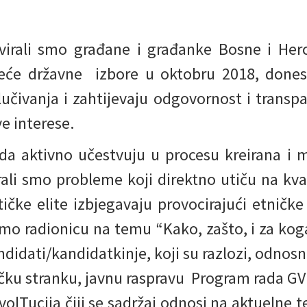
virali smo građane i građanke Bosne i Herc
eće državne izbore u oktobru 2018, dones
učivanja i zahtijevaju odgovornost i transpar
ve interese.
da aktivno učestvuju u procesu kreirana i 
rali smo probleme koji direktno utiču na kval
čke elite izbjegavaju provocirajući etničke 
mo radionicu na temu “Kako, zašto, i za koga”
ndidati/kandidatkinje, koji su razlozi, odnosn
tičku stranku, javnu raspravu Program rada GV 
volTucija čiji se sadržaj odnosi na aktuelne t