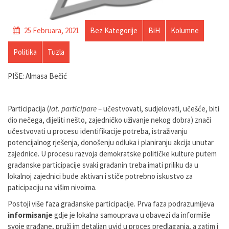
25 Februara, 2021
Bez Kategorije
BiH
Kolumne
Politika
Tuzla
PIŠE: Almasa Bečić
Participacija (
lat. participare
– učestvovati, sudjelovati, učešće, biti
dio nečega, dijeliti nešto, zajedničko uživanje nekog dobra) znači
učestvovati u procesu identifikacije potreba, istraživanju
potencijalnog rješenja, donošenju odluka i planiranju akcija unutar
zajednice. U procesu razvoja demokratske političke kulture putem
građanske participacije svaki građanin treba imati priliku da u
lokalnoj zajednici bude aktivan i stiče potrebno iskustvo za
paticipaciju na višim nivoima.
Postoji više faza građanske participacije. Prva faza podrazumijeva
informisanje
gdje je lokalna samouprava u obavezi da informiše
svoje građane, pruži im detaljan uvid u proces predlaganja, a zatim i