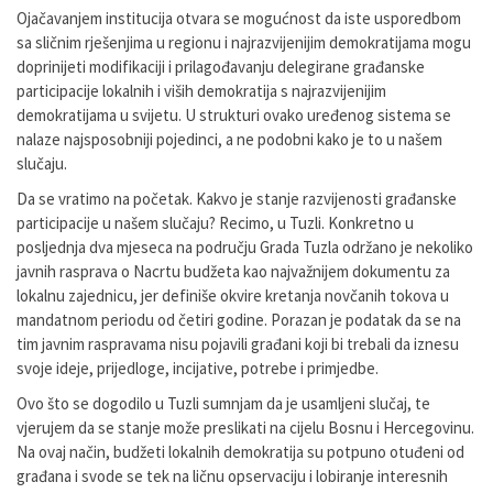
Ojačavanjem institucija otvara se mogućnost da iste usporedbom
sa sličnim rješenjima u regionu i najrazvijenijim demokratijama mogu
doprinijeti modifikaciji i prilagođavanju delegirane građanske
participacije lokalnih i viših demokratija s najrazvijenijim
demokratijama u svijetu. U strukturi ovako uređenog sistema se
nalaze najsposobniji pojedinci, a ne podobni kako je to u našem
slučaju.
Da se vratimo na početak. Kakvo je stanje razvijenosti građanske
participacije u našem slučaju? Recimo, u Tuzli. Konkretno u
posljednja dva mjeseca na području Grada Tuzla održano je nekoliko
javnih rasprava o Nacrtu budžeta kao najvažnijem dokumentu za
lokalnu zajednicu, jer definiše okvire kretanja novčanih tokova u
mandatnom periodu od četiri godine. Porazan je podatak da se na
tim javnim raspravama nisu pojavili građani koji bi trebali da iznesu
svoje ideje, prijedloge, incijative, potrebe i primjedbe.
Ovo što se dogodilo u Tuzli sumnjam da je usamljeni slučaj, te
vjerujem da se stanje može preslikati na cijelu Bosnu i Hercegovinu.
Na ovaj način, budžeti lokalnih demokratija su potpuno otuđeni od
građana i svode se tek na ličnu opservaciju i lobiranje interesnih