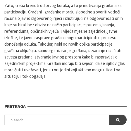
Zato, treba krenuti od prvog koraka, a to je motivacija građana za
participaciju. Građani i građanke moraju slobodno govoriti vodeći
računa o javno izgovorenoj riječi inzistirajući na odgovornosti onih
koje su birali bez obzira na način participacije: putem glasanja,
referenduma, općinskih vijeća ili vijeća mjesne zajednice, javne
izložbe, te javne rasprave građani mogu participirati u procesu
donošenja odluka. Također, neki od novih oblika participacije
građana uključuju: samoorganiziranje građana, stvaranje različitih
saveza građana, stvaranje javnog prostora kako bi raspravljali o
zajedničkim projektima. Građani moraju biti svjesni da se njihov glas
mora čuti i uvažavati, jer su oni jedini koji aktivno mogu uticati na
situaciju i tok događaja.
PRETRAGA