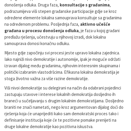
donošenja odluka. Druga faza,
konsultacije s građanima
,
podrazumijeva viši stepen građanske participacije gdje se kroz
određene elemente lokalna samouprava konsultuje sa građanima
na određenom problemu. Posljednja faza,
aktivno učešće
građana u procesu donošenja odluka
, je faza u kojoj građani
predlažu rješenja, učestvuju u njihovoj izradi, dok lokalna
samouprava donosi konačnu odluku.
Mjesto gdje započinju svi procesi jeste upravo lokalna zajednica.
Iako najniži nivo demokratije i autonomije, ipak je moguće održati
izravan dijalog među građanima, njihovim interesnim skupinama i
politički izabranim vlastodršcima. Efikasna lokalna demokratija je
stoga životno važna za više razine demokratije.
Viši nivoi demokratije su delegirani na način da odabrani pojedinci
zastupaju stavove i interese lokalnih demokratija dosljedno ih
braneći u sučeljavanju s drugim lokalnim demokratijama. Dosljedno
braniti ne znači nametati, nego kroz argumentovan dijalog doći do
rješenja koja će unaprijediti kako sam demokratski proces tako i
definisanje institucija koje će te pozitivne pomake prenijeti na
druge lokalne demokratije kao pozitivna iskustva.