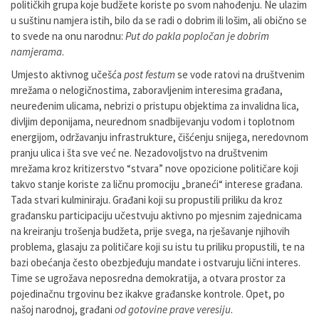
političkih grupa koje budžete koriste po svom nahođenju. Ne ulazim
u suštinu namjera istih, bilo da se radi o dobrim ili lošim, ali obično se
to svede na onu narodnu:
Put do pakla popločan je dobrim
namjerama
.
Umjesto aktivnog učešća
post festum
se vode ratovi na društvenim
mrežama o nelogičnostima, zaboravljenim interesima građana,
neuređenim ulicama, nebrizi o pristupu objektima za invalidna lica,
divljim deponijama, neurednom snadbijevanju vodom i toplotnom
energijom, održavanju infrastrukture, čišćenju snijega, neredovnom
pranju ulica i šta sve već ne. Nezadovoljstvo na društvenim
mrežama kroz kritizerstvo “stvara” nove opozicione političare koji
takvo stanje koriste za ličnu promociju „braneći“ interese građana.
Tada stvari kulminiraju. Građani koji su propustili priliku da kroz
građansku participaciju učestvuju aktivno po mjesnim zajednicama
na kreiranju trošenja budžeta, prije svega, na rješavanje njihovih
problema, glasaju za političare koji su istu tu priliku propustili, te na
bazi obećanja često obezbjeđuju mandate i ostvaruju lični interes.
Time se ugrožava neposredna demokratija, a otvara prostor za
pojedinačnu trgovinu bez ikakve građanske kontrole. Opet, po
našoj narodnoj, građani
od gotovine prave veresiju
.