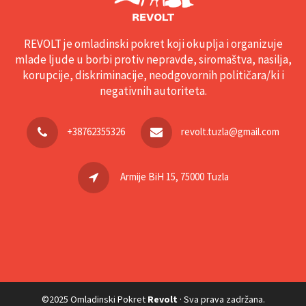
REVOLT je omladinski pokret koji okuplja i organizuje
mlade ljude u borbi protiv nepravde, siromaštva, nasilja,
korupcije, diskriminacije, neodgovornih političara/ki i
negativnih autoriteta.
+38762355326
revolt.tuzla@gmail.com
Armije BiH 15, 75000 Tuzla
©2025 Omladinski Pokret
Revolt
· Sva prava zadržana.