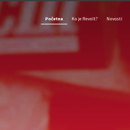
Početna
Ko je Revolt?
Novosti