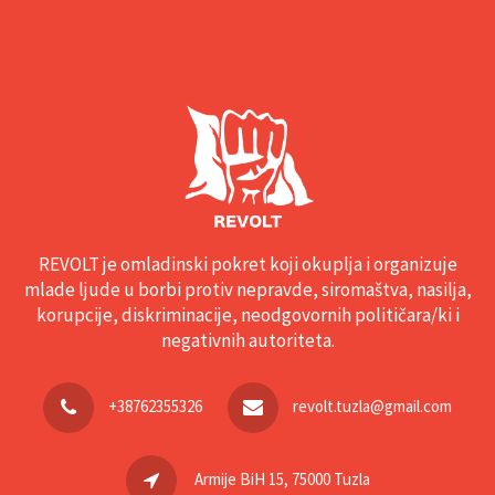
REVOLT je omladinski pokret koji okuplja i organizuje
mlade ljude u borbi protiv nepravde, siromaštva, nasilja,
korupcije, diskriminacije, neodgovornih političara/ki i
negativnih autoriteta.
+38762355326
revolt.tuzla@gmail.com
Armije BiH 15, 75000 Tuzla