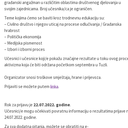
građanski
angažman
u
različitim
oblastima
društvenog
djelovanja u
svojim zajednicama. Broj učesnika/ca je ograničen.
Teme kojima ćemo se baviti kroz trodnevnu edukaciju su:
–
Civilno društvo i njegov uticaj na procese odlučivanja / Građanska
hrabrost
–
Politička ekonomija
–
Medijska pismenost
–
Izbori i izborni proces
Učesnici
i
učesnice
koji/e
pokažu
značajne
rezultate
u
toku
ovog
proc
aktivizma
koja
će
biti
održana
početkom
septembra
u Tuzli.
Organizator snosi troškove smještaja, hrane i prijevoza.
Prijaviti se možete putem
linka
.
Rok za prijavu je
22
.07.2022. godine
.
Učesnici/e
mogu
očekivati
povratnu
informaciju
o
rezultatima
prijave
24
.07.2022.
godine
.
Za
sva
dodatna
pitanja,
možete
se
obratiti
na
e-