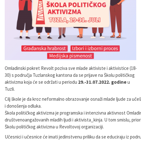
Omladinski
pokret
Revolt
poziva
sve
mlade
aktiviste
i
aktivistice
(18-
30)
s
područja
Tuzlanskog kantona da se prijave na Školu političkog
aktivizma koja će se održati u periodu
29.-31.07.2022. godine
u
Tuzli.
Cilj
škole
je
da
kroz
neformalno
obrazovanje
osnaži
mlade
ljude
za
uče
i donošenja odluka.
Škola
političkog
aktivizma
je
programska
i
intenzivna
aktivnost
Omladi
društvenoangažovanih
mladih
ljudi
i
aktivista_kinja.
U
tom
smislu,
prior
Školu
političkog
aktivizma
u
Revoltovoj organizaciji
.
Učesnici
i
učesnice
će
imati
jedinstvenu
priliku
da
se
educiraju
iz
podru