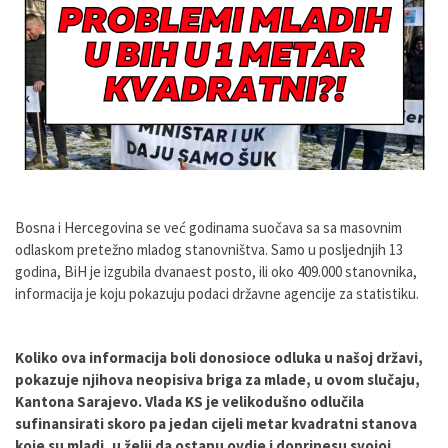
Bosna i Hercegovina se već godinama suočava sa sa masovnim
odlaskom pretežno mladog stanovništva. Samo u posljednjih 13
godina, BiH je izgubila dvanaest posto, ili oko 409.000 stanovnika,
informacija je koju pokazuju podaci državne agencije za statistiku.
Koliko ova informacija boli donosioce odluka u našoj državi,
pokazuje njihova neopisiva briga za mlade, u ovom slučaju,
Kantona Sarajevo. Vlada KS je velikodušno odlučila
sufinansirati skoro pa jedan cijeli metar kvadratni stanova
koje su mladi, u želji da ostanu ovdje i doprinesu svojoj