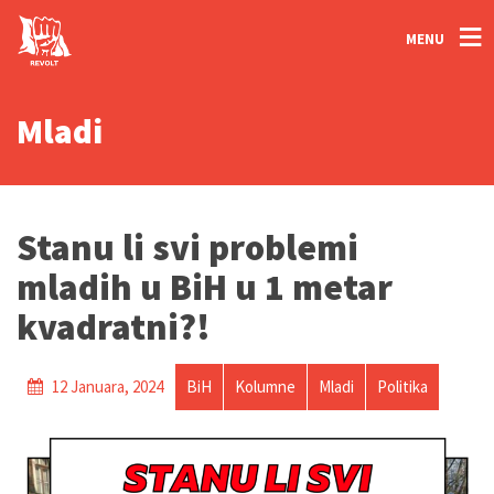
MENU
Mladi
Stanu li svi problemi
mladih u BiH u 1 metar
kvadratni?!
12 Januara, 2024
BiH
Kolumne
Mladi
Politika