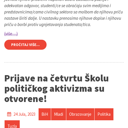
adekvatan odgovor, studenti/ce se obraćaju svim medijima i
predstavnicima/cama civilnog sektora sa molbom da njihovu priču
nastave širiti dalje. U nastavku prenosimo njihove dopise i njihovu
priču o borbi protiv ugnjetavanja studenata/tica.
(više…)
PROČITAJ VIŠE...
Prijave na četvrtu Školu
političkog aktivizma su
otvorene!
24 Jula, 2023
BiH
Mladi
Obrazovanje
Politika
Tuzla