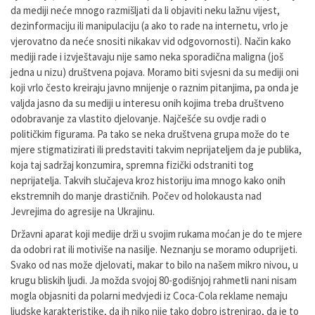
da mediji neće mnogo razmišljati da li objaviti neku lažnu vijest,
dezinformaciju ili manipulaciju (a ako to rade na internetu, vrlo je
vjerovatno da neće snositi nikakav vid odgovornosti). Način kako
mediji rade i izvještavaju nije samo neka sporadična maligna (još
jedna u nizu) društvena pojava. Moramo biti svjesni da su mediji oni
koji vrlo često kreiraju javno mnijenje o raznim pitanjima, pa onda je
valjda jasno da su mediji u interesu onih kojima treba društveno
odobravanje za vlastito djelovanje. Najčešće su ovdje radi o
političkim figurama. Pa tako se neka društvena grupa može do te
mjere stigmatizirati ili predstaviti takvim neprijateljem da je publika,
koja taj sadržaj konzumira, spremna fizički odstraniti tog
neprijatelja. Takvih slučajeva kroz historiju ima mnogo kako onih
ekstremnih do manje drastičnih. Počev od holokausta nad
Jevrejima do agresije na Ukrajinu.
Državni aparat koji medije drži u svojim rukama moćan je do te mjere
da odobri rat ili motiviše na nasilje. Neznanju se moramo oduprijeti.
Svako od nas može djelovati, makar to bilo na našem mikro nivou, u
krugu bliskih ljudi. Ja možda svojoj 80-godišnjoj rahmetli nani nisam
mogla objasniti da polarni medvjedi iz Coca-Cola reklame nemaju
ljudske karakteristike, da ih niko nije tako dobro istrenirao, da je to