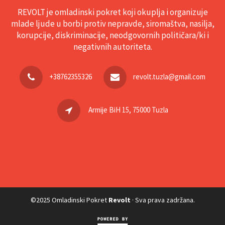
REVOLT je omladinski pokret koji okuplja i organizuje
mlade ljude u borbi protiv nepravde, siromaštva, nasilja,
korupcije, diskriminacije, neodgovornih političara/ki i
negativnih autoriteta.
+38762355326
revolt.tuzla@gmail.com
Armije BiH 15, 75000 Tuzla
©2025 Omladinski Pokret
Revolt
· Sva prava zadržana.