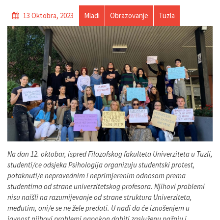
13 Oktobra, 2023
Mladi
Obrazovanje
Tuzla
Na dan 12. oktobar, ispred Filozofskog fakulteta Univerziteta u Tuzli,
studenti/ce odsjeka Psihologija organizuju studentski protest,
potaknuti/e nepravednim i neprimjerenim odnosom prema
studentima od strane univerzitetskog profesora. Njihovi problemi
nisu naišli na razumijevanje od strane struktura Univerziteta,
međutim, oni/e se ne žele predati. U nadi da će iznošenjem u
javnost njihovi problemi napokon dobiti zasluženu pažnju i