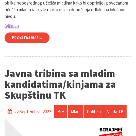
oblike neposrednog učešća mladima kako bi doprinijeli povećanom
učešću mladih iz Tuzle u procesima donošenja odluka na lokalnom
nivou.
(više…)
PROČITAJ VIŠE...
Javna tribina sa mladim
kandidatima/kinjama za
Skupštinu TK
22 Septembra, 2022
BiH
Mladi
Politika
Vlada TK