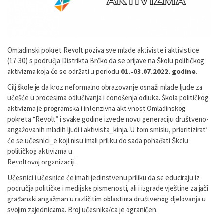
Omladinski
pokret
Revolt
poziva
sve
mlade
aktiviste
i
aktivistice
(17-30)
s
područja
Distrikta Brčko
da
se
prijave
na
Školu
političkog
aktivizma
koja
će
se
održati
u
periodu
01.-03.07.2022. godine
.
Cilj
škole
je
da
kroz
neformalno
obrazovanje
osnaži
mlade
ljude
za
učešće
u
procesima
odlučivanja i donošenja odluka.
Škola
političkog
aktivizma
je
programska
i
intenzivna
aktivnost
Omladinskog
pokreta
“Revolt”
i
svake
godine
izvede
novu
generaciju
društveno-
angažovanih
mladih
ljudi
i
aktivista_kinja.
U
tom
smislu,
prioritizirat’
će
se
učesnici_e
koji
nisu
imali
priliku
do
sada
pohađati
Školu
političkog
aktivizma
u
Revoltovoj organizaciji
.
Učesnici
i
učesnice
će
imati
jedinstvenu
priliku
da
se
educiraju
iz
područja
političke
i
medijske
pismenosti,
ali
i
izgrade
vještine
za
jači
građanski
angažman
u
različitim
oblastima
društvenog
djelovanja u
svojim zajednicama. Broj učesnika/ca je ograničen.