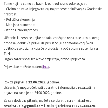
Teme kojima ćemo se baviti kroz trodnevnu edukaciju su:
–
Civilno društvo i njegov uticaj na procese odlučivanja / Građanska
hrabrost
–
Politička ekonomija
–
Medijska pismenost
–
Izbori i izborni proces
Učesnici
i
učesnice
koji/e
pokažu
značajne
rezultate
u
toku
ovog
procesa,
dobit’
će
priliku
da
prisustvuju
sedmodnevnoj
Školi
političkog
aktivizma
koja
će
biti
održana
početkom
septembra
u
Tuzli.
Organizator snosi troškove smještaja, hrane i prijevoza.
Prijaviti se možete putem
linka
.
Rok za prijavu je
22.06.2022. godine
.
Učesnici/e
mogu
očekivati
povratnu
informaciju
o
rezultatima
prijave
najkasnije
do
24.06.2022.
godine
.
Za
sva
dodatna
pitanja,
možete
se
obratiti
na
e-mail
adresu:
revolt.tuzla@gmail.com
ili
na
broj
telefona
+38762355326
.