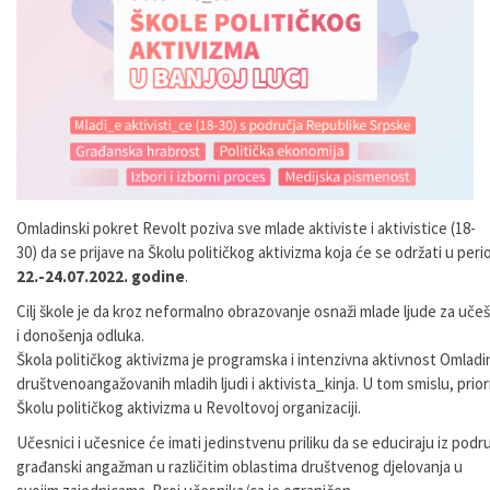
Omladinski
pokret
Revolt
poziva
sve
mlade
aktiviste
i
aktivistice
(18-
30)
da
se
prijave
na
Školu
političkog
aktivizma
koja
će
se
održati
u
peri
22
.-24.07.2022. godine
.
Cilj
škole
je
da
kroz
neformalno
obrazovanje
osnaži
mlade
ljude
za
uče
i donošenja odluka.
Škola
političkog
aktivizma
je
programska
i
intenzivna
aktivnost
Omladi
društveno
angažovanih
mladih
ljudi
i
aktivista_kinja.
U
tom
smislu,
prior
Školu
političkog
aktivizma
u
Revoltovoj organizaciji
.
Učesnici
i
učesnice
će
imati
jedinstvenu
priliku
da
se
educiraju
iz
podru
građanski
angažman
u
različitim
oblastima
društvenog
djelovanja u