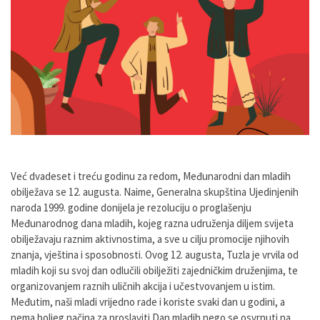
Već dvadeset i treću godinu za redom, Međunarodni dan mladih
obilježava se 12. augusta. Naime, Generalna skupština Ujedinjenih
naroda 1999. godine donijela je rezoluciju o proglašenju
Međunarodnog dana mladih, kojeg razna udruženja diljem svijeta
obilježavaju raznim aktivnostima, a sve u cilju promocije njihovih
znanja, vještina i sposobnosti. Ovog 12. augusta, Tuzla je vrvila od
mladih koji su svoj dan odlučili obilježiti zajedničkim druženjima, te
organizovanjem raznih uličnih akcija i učestvovanjem u istim.
Međutim, naši mladi vrijedno rade i koriste svaki dan u godini, a
nema boljeg načina za proslaviti Dan mladih nego se osvrnuti na