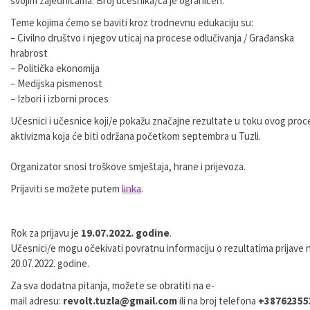
svojim zajednicama. Broj učesnika/ca je ograničen.
Teme kojima ćemo se baviti kroz trodnevnu edukaciju su:
–
Civilno društvo i njegov uticaj na procese odlučivanja / Građanska
hrabrost
–
Politička ekonomija
–
Medijska pismenost
–
Izbori i izborni proces
Učesnici
i
učesnice
koji/e
pokažu
značajne
rezultate
u
toku
ovog
proc
aktivizma
koja
će
biti
održana
početkom
septembra
u Tuzli.
Organizator snosi troškove smještaja, hrane i prijevoza.
Prijaviti se možete putem
linka
.
Rok za prijavu je
19
.07.2022. godine
.
Učesnici/e
mogu
očekivati
povratnu
informaciju
o
rezultatima
prijave
20
.07.2022.
godine
.
Za
sva
dodatna
pitanja,
možete
se
obratiti
na
e-
mail
adresu:
revolt.tuzla@gmail.com
ili
na
broj
telefona
+38762355