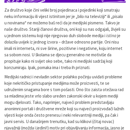
Za društvo koje čini veliki broj pojedinaca i pojedinki koji smatraju
neku informaciju ili vijest istinitom jer je „bilo na televiziji“ ili „pisalo
u novinama“ ne možemo baš reći da je medijski pismeno. Takvo je
naše društvo. Stariji članovi društva, oni koji su nas odgajali, živjeli su
u jednom sistemu koji nije njegovao duh slobode medija i
istina
je
dolazila uvijek iz jednog izvora – države odnosno partije. Oni nisu
imali ni interneta, ni sve širine, pozitivne i negativne, koju internet
sa sobom nosi. U školama se djecu generalno ne motiviše da
propituje kako ni svijet oko sebe, tako ni medijski sadržaj koji
konzumiraju. Ipak, pomaka ima i treba ih priznati.
Medijski radnici i nevladin sektor polahko počinju uviđati probleme
koje nekritičko pristupanje medijima može proizvesti, te se
udruženim snagama bore s tom pošasti. Ono što zaista otežava rad
sa mladima jeste vrlo slabo uređen zakonski okvir u kojem mediji
mogu djelovati. Tako, naprimjer, najveći problem predstavljaju
anonimni portali i društvene mreže koji su najveći proizvođači lažnih
vijesti koje onda često prenesu i neki relevantniji mediji, pa čak i
javni servis. U današnjem trenutku, kad su klikovi (čitaj novac)
njavažniji (možda i jedini!) motiv pri objavljivanju informacija, jasno je