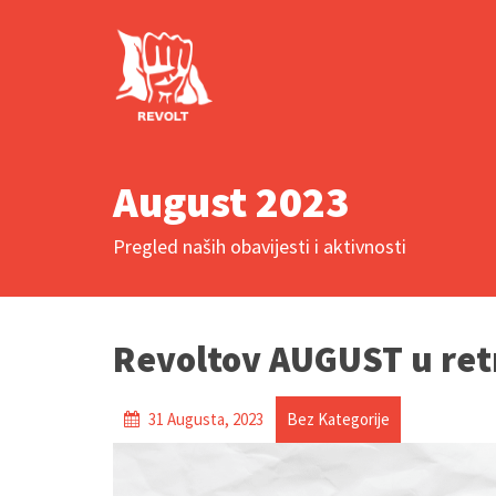
August 2023
Pregled naših obavijesti i aktivnosti
Revoltov AUGUST u ret
31 Augusta, 2023
Bez Kategorije