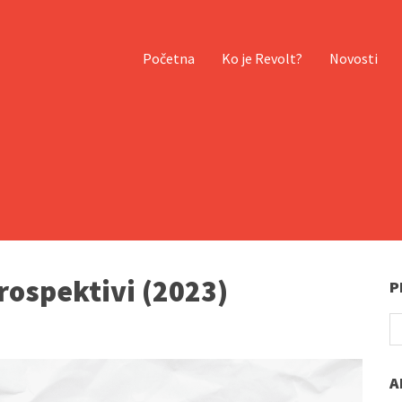
Početna
Ko je Revolt?
Novosti
rospektivi (2023)
P
A