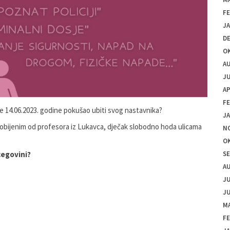
F
J
D
O
A
JU
AP
F
 je 14.06.2023. godine pokušao ubiti svog nastavnika?
J
dobijenim od profesora iz Lukavca, dječak slobodno hoda ulicama
N
O
rcegovini?
S
A
JU
JU
MA
F