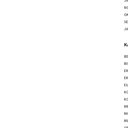
J
N
O
S
J
K
B
BI
E
E
EU
K
K
ME
M
ML
O