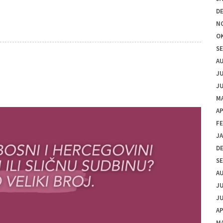
D
N
O
S
A
JU
JU
MA
AP
F
J
D
S
A
JU
JU
AP
M