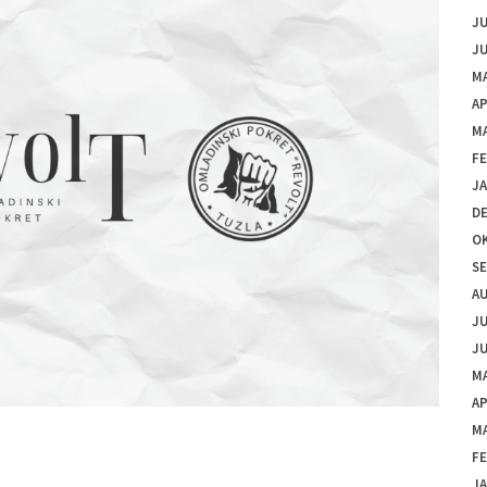
JU
JU
MA
AP
M
F
J
D
O
S
A
JU
JU
MA
AP
M
F
J