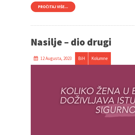
PROČITAJ VIŠE...
Nasilje – dio drugi
12 Augusta, 2023
BiH
Kolumne