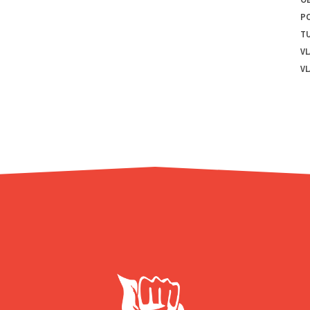
PO
T
VL
VL