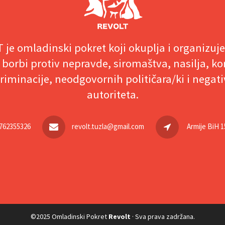
 je omladinski pokret koji okuplja i organizuj
 borbi protiv nepravde, siromaštva, nasilja, ko
riminacije, neodgovornih političara/ki i negat
autoriteta.
762355326
revolt.tuzla@gmail.com
Armije BiH 1
©2025 Omladinski Pokret
Revolt
· Sva prava zadržana.