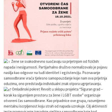
Žene se svakodnevno suočavaju sa prijetnjom od fizičkih
napada i nesigurnosti. Partijarhalno društvo normalizovalo je pojavu
nasilja kao odgovor na tuđi identitet i egzistenciju. Poznavanje
samoodbrane vraća tjelesno samopouzdanje koje nam ova prijetnja
oduzima, ono predstavlja individualni znak otpora ugnjetavanju.
Omladinski pokret Revolt u sklopu projekta “Siguran grad –
korak ka sigurnijem prostoru za žene i LGBT osobe” organizuje
otvoreni čas samoodbrane. Kao pripadnice ove grupa, razumijemo
mentalnu iscrpljenost koju strah od napada uzrokuje. Cilj aktivnosti
jeste promovisanje izgradnje vještina samoodbrane koje kod