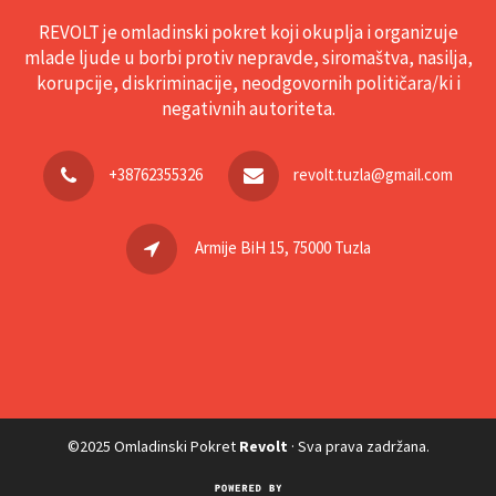
REVOLT je omladinski pokret koji okuplja i organizuje
mlade ljude u borbi protiv nepravde, siromaštva, nasilja,
korupcije, diskriminacije, neodgovornih političara/ki i
negativnih autoriteta.
+38762355326
revolt.tuzla@gmail.com
Armije BiH 15, 75000 Tuzla
©2025 Omladinski Pokret
Revolt
· Sva prava zadržana.