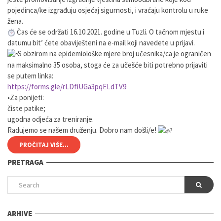
pojedinca/ke izgrađuju osjećaj sigurnosti, i vraćaju kontrolu u ruke
žena.
Čas će se održati 16.10.2021. godine u Tuzli. O tačnom mjestu i
datumu bit’ ćete obaviješteni na e-mail koji navedete u prijavi.
S obzirom na epidemiološke mjere broj učesnika/ca je ograničen
na maksimalno 35 osoba, stoga će za učešće biti potrebno prijaviti
se putem linka:
https://forms.gle/rLDfiUGa3pqELdTV9
•Za ponijeti:
čiste patike;
ugodna odjeća za treniranje.
Radujemo se našem druženju. Dobro nam došli/e!
PROČITAJ VIŠE...
PRETRAGA
ARHIVE