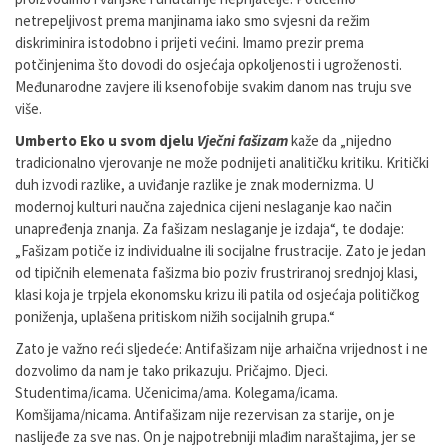
netrepeljivost prema manjinama iako smo svjesni da režim
diskriminira istodobno i prijeti većini. Imamo prezir prema
potčinjenima što dovodi do osjećaja opkoljenosti i ugroženosti.
Međunarodne zavjere ili ksenofobije svakim danom nas truju sve
više.
Umberto Eko u svom djelu
Vječni fašizam
kaže da „nijedno
tradicionalno vjerovanje ne može podnijeti analitičku kritiku. Kritički
duh izvodi razlike, a uviđanje razlike je znak modernizma. U
modernoj kulturi naučna zajednica cijeni neslaganje kao način
unapređenja znanja. Za fašizam neslaganje je izdaja“, te dodaje:
„Fašizam potiče iz individualne ili socijalne frustracije. Zato je jedan
od tipičnih elemenata fašizma bio poziv frustriranoj srednjoj klasi,
klasi koja je trpjela ekonomsku krizu ili patila od osjećaja političkog
poniženja, uplašena pritiskom nižih socijalnih grupa.“
Zato je važno reći sljedeće: Antifašizam nije arhaična vrijednost i ne
dozvolimo da nam je tako prikazuju. Pričajmo. Djeci.
Studentima/icama. Učenicima/ama. Kolegama/icama.
Komšijama/nicama. Antifašizam nije rezervisan za starije, on je
naslijeđe za sve nas. On je najpotrebniji mlađim naraštajima, jer se