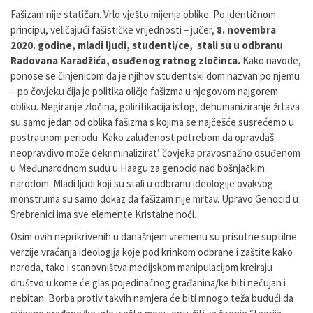
Fašizam nije statičan. Vrlo vješto mijenja oblike. Po identičnom
principu, veličajući fašističke vrijednosti – jučer,
8. novembra
2020. godine, mladi ljudi, studenti/ce, stali su u odbranu
Radovana Karadžića, osuđenog ratnog zločinca.
Kako navode,
ponose se činjenicom da je njihov studentski dom nazvan po njemu
– po čovjeku čija je politika oličje fašizma u njegovom najgorem
obliku. Negiranje zločina, golirifikacija istog, dehumaniziranje žrtava
su samo jedan od oblika fašizma s kojima se najčešće susrećemo u
postratnom periodu. Kako zaluđenost potrebom da opravdaš
neopravdivo može dekriminalizirat’ čovjeka pravosnažno osuđenom
u Međunarodnom sudu u Haagu za genocid nad bošnjačkim
narodom. Mladi ljudi koji su stali u odbranu ideologije ovakvog
monstruma su samo dokaz da fašizam nije mrtav. Upravo Genocid u
Srebrenici ima sve elemente Kristalne noći.
Osim ovih neprikrivenih u današnjem vremenu su prisutne suptilne
verzije vraćanja ideologija koje pod krinkom odbrane i zaštite kako
naroda, tako i stanovništva medijskom manipulacijom kreiraju
društvo u kome će glas pojedinačnog građanina/ke biti nečujan i
nebitan. Borba protiv takvih namjera će biti mnogo teža budući da