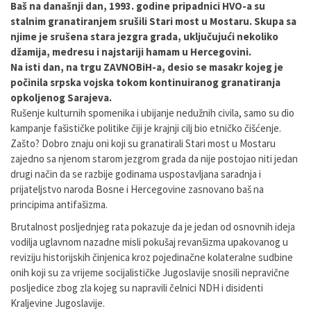
Baš na današnji dan, 1993. godine pripadnici HVO-a su
stalnim granatiranjem srušili Stari most u Mostaru. Skupa sa
njime je srušena stara jezgra grada, uključujući nekoliko
džamija, medresu i najstariji hamam u Hercegovini.
Na isti dan, na trgu ZAVNOBiH-a, desio se masakr kojeg je
počinila srpska vojska tokom kontinuiranog granatiranja
opkoljenog Sarajeva.
Rušenje kulturnih spomenika i ubijanje nedužnih civila, samo su dio
kampanje fašističke politike čiji je krajnji cilj bio etničko čišćenje.
Zašto? Dobro znaju oni koji su granatirali Stari most u Mostaru
zajedno sa njenom starom jezgrom grada da nije postojao niti jedan
drugi način da se razbije godinama uspostavljana saradnja i
prijateljstvo naroda Bosne i Hercegovine zasnovano baš na
principima antifašizma.
Brutalnost posljednjeg rata pokazuje da je jedan od osnovnih ideja
vodilja uglavnom nazadne misli pokušaj revanšizma upakovanog u
reviziju historijskih činjenica kroz pojedinačne kolateralne sudbine
onih koji su za vrijeme socijalističke Jugoslavije snosili nepravične
posljedice zbog zla kojeg su napravili čelnici NDH i disidenti
Kraljevine Jugoslavije.