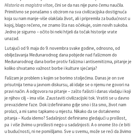
Historia es magistra vitae
, čini se da nas nije puno čemu naučila.
Primitivno se ponašamo s obzirom na sva civilizacijska dostignuća
koja su nam manje-više olakšala život, ali i pripremila za budućnost u
kojoj, blago rečeno, ne znamo šta nas očekuje, osim novih sukoba.
Jedno je sigurno – očito bi neki htjeli da točak historije vrate
unazad.
Lutajući od 9. maja do 9. novembra svake godine, odnosno, od
obilježavanja Međunarodnog dana pobjede nad fašizmom do
Međunarodnog dana borbe protiv fašizma i antisemitizma, pitanje je
koliko shvatamo važnost borbe i kulture sjećanja?
Fašizam je problem s kojim se borimo stoljećima. Danas je on sve
prisutnija tema u javnom diskursu, ali idalje se o njemu ne govori na
pravi način. A odgovora na pitanje – zašto fašisti i danas vladaju i koji
je njihov cilj – ima više. Zaustaviti civilizacijski tok. Vratiti se u davno
prevaziđene faze. Dok izdefiniramo gdje smo i šta smo, život nam
prolazi, a mi samo tapkamo u mjestu. Nikako da se dotaknemo
pitanja – Kuda idemo? Sadašnjost definiramo gledajući u prošlost,
pa i više živimo u prošlosti nego u sadašnjosti. A o onome što će biti
u budućnosti, ni ne pomišljamo. Sve u svemu, može se reći da živimo