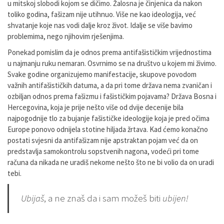
u mitskoj slobodi kojom se dičimo. Žalosna je činjenica da nakon
toliko godina, fašizam nije utihnuo. Više ne kao ideologija, već
shvatanje koje nas vodi dalje kroz život. Idalje se više bavimo
problemima, nego njihovim rješenjima.
Ponekad pomislim da je odnos prema antifašističkim vrijednostima
u najmanju ruku nemaran. Osvrnimo se na društvo u kojem mi živimo.
Svake godine organizujemo manifestacije, skupove povodom
važnih antifašističkih datuma, a da pri tome država nema zvaničan i
ozbiljan odnos prema fašizmu i fašističkim pojavama? Država Bosna i
Hercegovina, koja je prije nešto više od dvije decenije bila
najpogodnije tlo za bujanje fašističke ideologije koja je pred očima
Europe ponovo odnijela stotine hiljada žrtava. Kad ćemo konačno
postati svjesni da antifašizam nije apstraktan pojam već da on
predstavlja samokontrolu sopstvenih nagona, vodeći pri tome
računa da nikada ne uradiš nekome nešto što ne bi volio da on uradi
tebi.
Ubijaš
, a ne znaš da i sam možeš biti
ubijen!