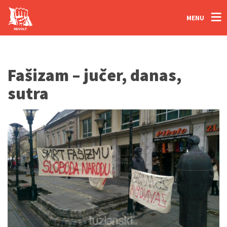
MENU
Fašizam – jučer, danas,
sutra