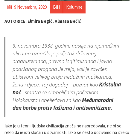
9 Novembra, 2020
BiH
Kolumne
AUTORICE: Elmira Begić, Almasa Bečić
9. novembra 1938. godine nasilje na njemačkim
ulicama označilo je početak državnog
organizovanog, pravno legitimisanog i javno
podržanog progona Jevreja, koji je završen
ubistvom velikog broja nedužnih muškaraca,
žena i djece.
Taj događaj – poznat kao
Kristalna
noć
– smatra se simboličnim početkom
Holokausta i obelježava sa kao
Međunarodni
dan borbe protiv fašizma i antisemitizma.
Iako je u teoriji ljudska civilizacija značajno napredovala, ne bi se
reklo da je isti slučaj i u stvarnosti. Iako se često pozivamo na izreku