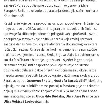
svjesne građane/ke vrlo vješto mogu optužiti za širenje “teorija
zavjere”. Poraz populizma je dobro uzdrmao osnovne ideje
Evropske Unije, te otvorio put vraćanju ideologija sličnih onima iz
Kristalne noći.
Revidiranje koje se ne provodi na osnovu novootkrivenih činjenica
nego upravo prečišćavanjem ili negiranjem nedvojbenih činjenica
upravo je falsificiranje, odnosno prilagođavanje prošlosti u svrhu
podupiranja stavova koje politička partija koja reviziju provodi,
zastupa danas. Sve to u cilju relativiziranja zločinačkog karaktera
fašističkih režima. Ona se danas kod nas demonstrira na različite
načine: davanjem imena ulica, škola, trgova. Zato je revizionizam u
smislu falsificiranja historije ugrožavanje sljedećih generacija.
Neamnestirajući niti nespretne pokušaje revizije od strane
bošnjačkih političara ipak je prisutna kritična masa u okviru istog
naroda spremna osuditi takve pokušaje dajući imena škola u gradu
Sarajevu poput
Osnovne škole „Mustafa Busuladžić“
. Međutim,
nije sigurno da ta kritična masa postoji u Mostaru gdje se također
pojavljuju aktivni učesnici i bojovnici NDH čija imena i danas nose
imena ulica kao što su
Ulica Mile Budaka
,
Ulica Jure Francetića
,
Ulica Vokića i Lorkovića
i inih.