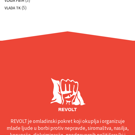
(3)
VLADA FBIH
(5)
VLADA TK
REVOLT je omladinski pokret koji okuplja i organizuje
mlade ljude u borbi protiv nepravde, siromaštva, nasilja,