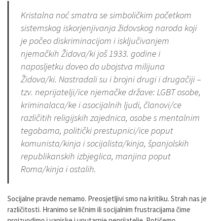
Kristalna noć smatra se simboličkim početkom
sistemskog iskorjenjivanja židovskog naroda koji
je počeo diskriminacijom i isključivanjem
njemačkih Židova/ki još 1933. godine i
naposljetku doveo do ubojstva milijuna
Židova/ki. Nastradali su i brojni drugi i drugačiji –
tzv. neprijatelji/ice njemačke države: LGBT osobe,
kriminalaca/ke i asocijalnih ljudi, članovi/ce
različitih religijskih zajednica, osobe s mentalnim
tegobama, politički prestupnici/ice poput
komunista/kinja i socijalista/kinja, španjolskih
republikanskih izbjeglica, manjina poput
Roma/kinja i ostalih.
Socijalne pravde nemamo. Preosjetljivi smo na kritiku. Strah nas je
različitosti. Hranimo se ličnim ili socijalnim frustracijama čime
proizvodimo i vanjske i unutarnje neprijatelje. Potičemo