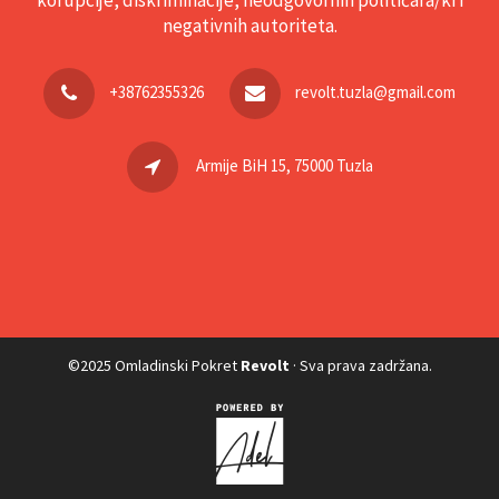
korupcije, diskriminacije, neodgovornih političara/ki i
negativnih autoriteta.
+38762355326
revolt.tuzla@gmail.com
Armije BiH 15, 75000 Tuzla
©2025 Omladinski Pokret
Revolt
· Sva prava zadržana.