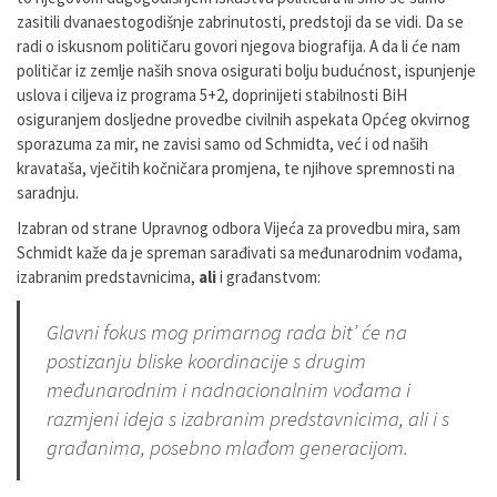
zasitili dvanaestogodišnje zabrinutosti, predstoji da se vidi. Da se
radi o iskusnom političaru govori njegova biografija. A da li će nam
političar iz zemlje naših snova osigurati bolju budućnost, ispunjenje
uslova i ciljeva iz programa 5+2, doprinijeti stabilnosti BiH
osiguranjem dosljedne provedbe civilnih aspekata Općeg okvirnog
sporazuma za mir, ne zavisi samo od Schmidta, već i od naših
kravataša, vječitih kočničara promjena, te njihove spremnosti na
saradnju.
Izabran od strane Upravnog odbora Vijeća za provedbu mira, sam
Schmidt kaže da je spreman sarađivati sa međunarodnim vođama,
izabranim predstavnicima,
ali
i građanstvom:
Glavni fokus mog primarnog rada bit’ će na
postizanju bliske koordinacije s drugim
međunarodnim i nadnacionalnim vođama i
razmjeni ideja s izabranim predstavnicima, ali i s
građanima, posebno mlađom generacijom.