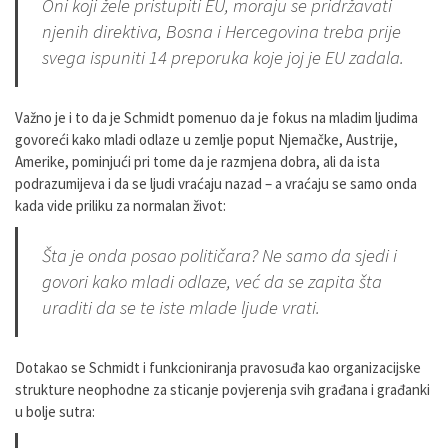
Oni koji žele pristupiti EU, moraju se pridržavati
njenih direktiva, Bosna i Hercegovina treba prije
svega ispuniti 14 preporuka koje joj je EU zadala.
Važno je i to da je Schmidt pomenuo da je fokus na mladim ljudima
govoreći kako mladi odlaze u zemlje poput Njemačke, Austrije,
Amerike, pominjući pri tome da je razmjena dobra, ali da ista
podrazumijeva i da se ljudi vraćaju nazad – a vraćaju se samo onda
kada vide priliku za normalan život:
Šta je onda posao političara? Ne samo da sjedi i
govori kako mladi odlaze, već da se zapita šta
uraditi da se te iste mlade ljude vrati.
Dotakao se Schmidt i funkcioniranja pravosuđa kao organizacijske
strukture neophodne za sticanje povjerenja svih građana i građanki
u bolje sutra: