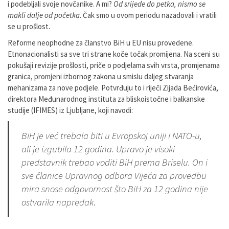
i podebljali svoje novčanike. A mi?
Od srijede do petka, nismo se
makli dalje od početka
. Čak smo u ovom periodu nazadovali i vratili
se u prošlost.
Reforme neophodne za članstvo BiH u EU nisu provedene.
Etnonacionalisti sa sve tri strane koče točak promijena. Na sceni su
pokušaji revizije prošlosti, priče o podjelama svih vrsta, promjenama
granica, promjeni izbornog zakona u smislu daljeg stvaranja
mehanizama za nove podjele. Potvrđuju to i riječi Zijada Bećirovića,
direktora Međunarodnog instituta za bliskoistočne i balkanske
studije (IFIMES) iz Ljubljane, koji navodi:
BiH je već trebala biti u Evropskoj uniji i NATO-u,
ali je izgubila 12 godina. Upravo je visoki
predstavnik trebao voditi BiH prema Briselu. On i
sve članice Upravnog odbora Vijeća za provedbu
mira snose odgovornost što BiH za 12 godina nije
ostvarila napredak
.