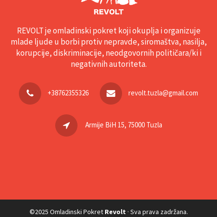
REVOLT je omladinski pokret koji okuplja i organizuje
mlade ljude u borbi protiv nepravde, siromaštva, nasilja,
korupcije, diskriminacije, neodgovornih političara/ki i
negativnih autoriteta.
+38762355326
revolt.tuzla@gmail.com
Armije BiH 15, 75000 Tuzla
©2025 Omladinski Pokret
Revolt
· Sva prava zadržana.