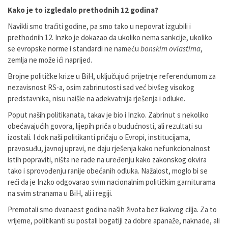
Kako je to izgledalo prethodnih 12 godina?
Navikli smo traćiti godine, pa smo tako u nepovrat izgubili i
prethodnih 12. Inzko je dokazao da ukoliko nema sankcije, ukoliko
se evropske norme i standardi ne nameću
bonskim ovlastima
,
zemlja ne može ići naprijed.
Brojne političke krize u BiH, uključujući prijetnje referendumom za
nezavisnost RS-a, osim zabrinutosti sad već bivšeg visokog
predstavnika, nisu naišle na adekvatnija rješenja i odluke.
Poput naših politikanata, takav je bio i Inzko. Zabrinut s nekoliko
obećavajućih govora, lijepih priča o budućnosti, ali rezultati su
izostali. I dok naši politikanti pričaju o Evropi, institucijama,
pravosuđu, javnoj upravi, ne daju rješenja kako nefunkcionalnost
istih popraviti, ništa ne rade na uređenju kako zakonskog okvira
tako i sprovođenju ranije obećanih odluka. Nažalost, moglo bi se
reći da je Inzko odgovarao svim nacionalnim političkim garniturama
na svim stranama u BiH, ali i regiji.
Premotali smo dvanaest godina naših života bez ikakvog cilja. Za to
vrijeme, politikanti su postali bogatiji za dobre apanaže, naknade, ali