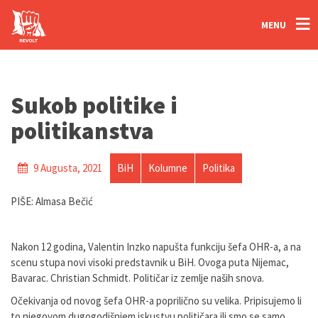
MENU
Sukob politike i
politikanstva
9 Augusta, 2021
BiH
Kolumne
Politika
PIŠE: Almasa Bečić
Nakon 12 godina, Valentin Inzko napušta funkciju šefa OHR-a, a na
scenu stupa novi visoki predstavnik u BiH. Ovoga puta Nijemac,
Bavarac. Christian Schmidt. Političar iz zemlje naših snova.
Očekivanja od novog šefa OHR-a poprilično su velika. Pripisujemo li
to njegovom dugogodišnjem iskustvu političara ili smo se samo