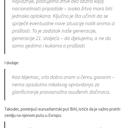
najvažnije, poštujemo žrtve bez obzira kojoj
nacionalnosti pripadale – svaka žrtva mora biti
jednako oplakana. Ključno je šta učiniti da se
spriječe eventualne nove situacije nalik onima iz
prošlosti. To je zadatak naše generacije,
generacije 21. stoljeća – da djelujemo, a ne da
samo sjedimo i kukamo o prošlosti.
I dodaje:
Kao Nijemac, vrlo dobro znam o čemu govorim –
nema apsolutno nikakvog opravdanja za
glorificiranje pravosnažno osuđenih zločinaca
.
Također, pominjući euroatlantski put BiH, ističe da je važno pratiti
zemlju na njenom putu u Evropu: