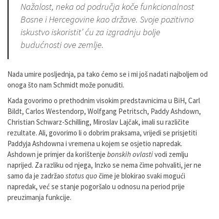
Nažalost, neka od područja koče funkcionalnost
Bosne i Hercegovine kao države. Svoje pozitivno
iskustvo iskoristit’ ću za izgradnju bolje
budućnosti ove zemlje.
Nada umire posljednja, pa tako ćemo se i mi još nadati najboljem od
onoga što nam Schmidt može ponuditi.
Kada govorimo o prethodnim visokim predstavnicima u BiH, Carl
Bildt, Carlos Westendorp, Wolfgang Petritsch, Paddy Ashdown,
Christian Schwarz-Schilling, Miroslav Lajčak, imali su različite
rezultate. Ali, govorimo li o dobrim praksama, vrijedi se prisjetiti
Paddyja Ashdowna i vremena u kojem se osjetio napredak.
Ashdown je primjer da korištenje
bonskih ovlasti
vodi zemlju
naprijed. Za razliku od njega, Inzko se nema čime pohvaliti, jer ne
samo da je zadržao
status quo
čime je blokirao svaki mogući
napredak, već se stanje pogoršalo u odnosu na period prije
preuzimanja funkcije.