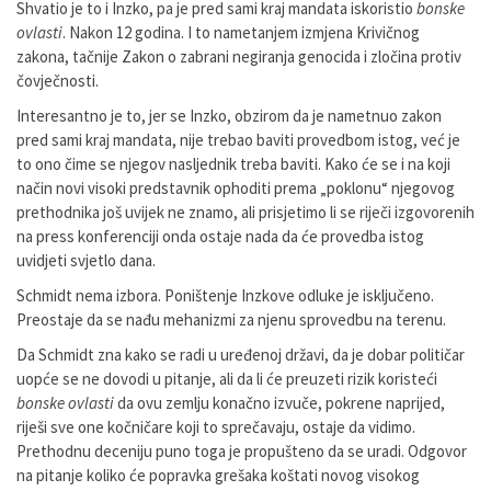
Shvatio je to i Inzko, pa je pred sami kraj mandata iskoristio
bonske
ovlasti
. Nakon 12 godina. I to nametanjem izmjena Krivičnog
zakona, tačnije Zakon o zabrani negiranja genocida i zločina protiv
čovječnosti.
Interesantno je to, jer se Inzko, obzirom da je nametnuo zakon
pred sami kraj mandata, nije trebao baviti provedbom istog, već je
to ono čime se njegov nasljednik treba baviti. Kako će se i na koji
način novi visoki predstavnik ophoditi prema „poklonu“ njegovog
prethodnika još uvijek ne znamo, ali prisjetimo li se riječi izgovorenih
na press konferenciji onda ostaje nada da će provedba istog
uvidjeti svjetlo dana.
Schmidt nema izbora. Poništenje Inzkove odluke je isključeno.
Preostaje da se nađu mehanizmi za njenu sprovedbu na terenu.
Da Schmidt zna kako se radi u uređenoj državi, da je dobar političar
uopće se ne dovodi u pitanje, ali da li će preuzeti rizik koristeći
bonske ovlasti
da ovu zemlju konačno izvuče, pokrene naprijed,
riješi sve one kočničare koji to sprečavaju, ostaje da vidimo.
Prethodnu deceniju puno toga je propušteno da se uradi. Odgovor
na pitanje koliko će popravka grešaka koštati novog visokog