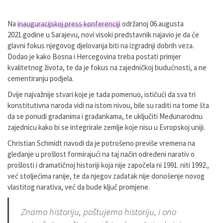
Na
inauguracijskoj press konferenciji
održanoj 06.augusta
2021.godine u Sarajevu, novi visoki predstavnik najavio je da će
glavni fokus njegovog djelovanja biti na izgradnji dobrih veza.
Dodao je kako Bosna i Hercegovina treba postati primjer
kvalitetnog života, te da je fokus na zajedničkoj budućnosti, a ne
cementiranju podjela.
Dvije najvažnije stvari koje je tada pomenuo, ističući da sva tri
konstitutivna naroda vidi na istom nivou, bile su raditi na tome šta
da se ponudi građanima i građankama, te uključiti Međunarodnu
zajednicu kako bi se integrirale zemlje koje nisu u Evropskoj uniji.
Christian Schmidt navodi da je potrošeno previše vremena na
gledanje u prošlost formirajući na taj način određeni narativ o
prošlosti i dramatičnoj historiji koja nije započela ni 1991. niti 1992.,
već stoljećima ranije, te da njegov zadatak nije donošenje novog
vlastitog narativa, već da bude ključ promjene.
Znamo historiju, poštujemo historiju, i ono