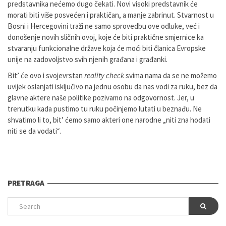
predstavnika nećemo dugo čekati. Novi visoki predstavnik će
morati biti više posvećen i praktičan, a manje zabrinut. Stvarnost u
Bosni i Hercegovini traži ne samo sprovedbu ove odluke, već i
donošenje novih sličnih ovoj, koje će biti praktične smjernice ka
stvaranju funkcionalne države koja će moći biti članica Evropske
unije na zadovoljstvo svih njenih građana i građanki.
Bit’ će ovo i svojevrstan
reality check
svima nama da se ne možemo
uvijek oslanjati isključivo na jednu osobu da nas vodi za ruku, bez da
glavne aktere naše politike pozivamo na odgovornost. Jer, u
trenutku kada pustimo tu ruku počinjemo lutati u beznađu. Ne
shvatimo li to, bit’ ćemo samo akteri one narodne „niti zna hodati
niti se da vodati“.
PRETRAGA