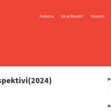
Početna
Ko je Revolt?
Novosti
spektivi(2024)
P
A