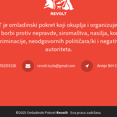
 je omladinski pokret koji okuplja i organizuj
 borbi protiv nepravde, siromaštva, nasilja, ko
riminacije, neodgovornih političara/ki i negat
autoriteta.
762355326
revolt.tuzla@gmail.com
Armije BiH 1
©2025 Omladinski Pokret
Revolt
· Sva prava zadržana.