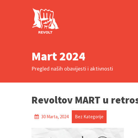
Mart 2024
Pregled naših obavijesti i aktivnosti
Revoltov MART u retro
30 Marta, 2024
Bez Kategorije