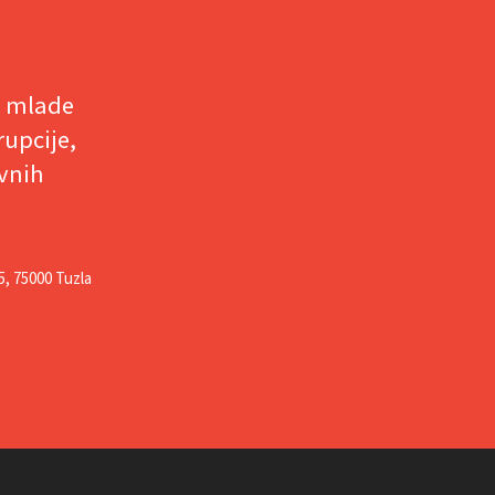
e mlade
rupcije,
ivnih
5, 75000 Tuzla