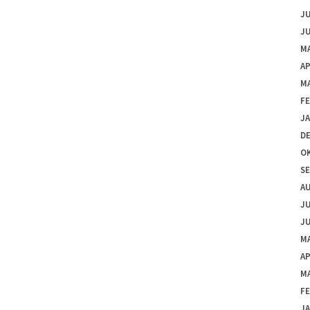
JU
JU
MA
AP
M
F
J
D
O
S
A
JU
JU
MA
AP
M
F
J