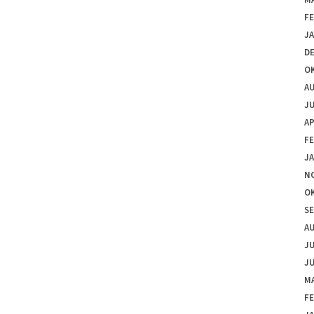
F
J
D
O
A
JU
AP
F
J
N
O
S
A
JU
JU
MA
F