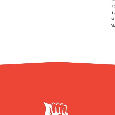
PO
T
VL
VL