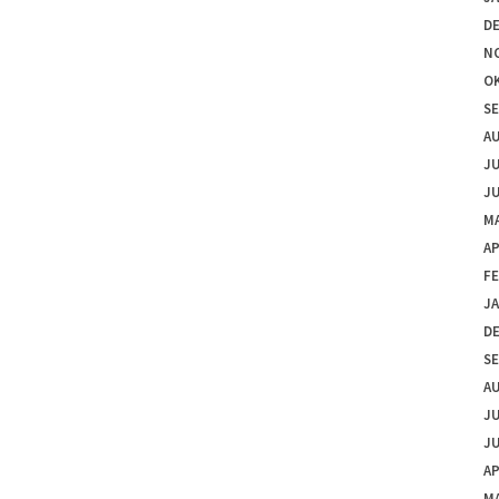
D
N
O
S
A
JU
JU
MA
AP
F
J
D
S
A
JU
JU
AP
M