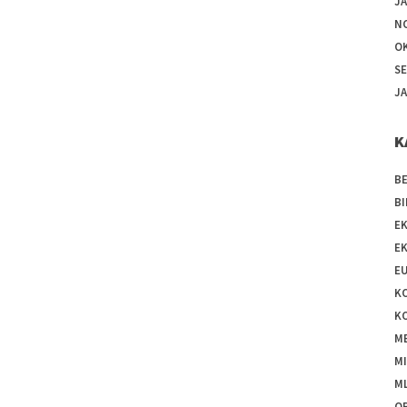
J
N
O
S
J
K
B
BI
E
E
EU
K
K
ME
M
ML
O