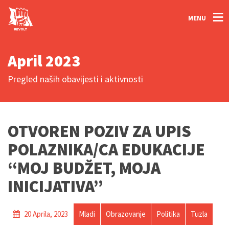
MENU
April 2023
Pregled naših obavijesti i aktivnosti
OTVOREN POZIV ZA UPIS
POLAZNIKA/CA EDUKACIJE
“MOJ BUDŽET, MOJA
INICIJATIVA”
20 Aprila, 2023
Mladi
Obrazovanje
Politika
Tuzla