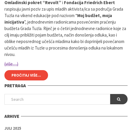
Omladinski pokret “Revolt”
i
Fondacija Friedrich Ebert
raspisuju javni poziv za upis mladih aktivista/ica sa područja Grada
Tuzla na vikend edukacije pod nazivom “
Moj budžet, moja
inicijativa
”, jednodnevnim radionicama posvećenim praćenju
budžeta Grada Tuzla. Riječ je o četiri jednodnevne radionice koje za
cilj imaju približiti pojam budžeta, način donošenja odluka, kao i
oblike neposrednog učešća mladima kako bi doprinijeli povećanom
učešću mladih iz Tuzle u procesima donošenja odluka na lokalnom
nivou.
(više…)
PROČITAJ VIŠE...
PRETRAGA
ARHIVE
JULI 2025