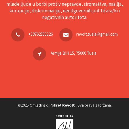
mlade ljude u borbi protiv nepravde, siromaštva, nasilja,
korupcije, diskriminacije, neodgovornih političara/ki i
negativnih autoriteta.
+38762355326
revolt.tuzla@gmail.com
Armije BiH 15, 75000 Tuzla
©2025 Omladinski Pokret
Revolt
· Sva prava zadržana.