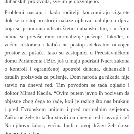
duhanskih proizvoda, sve im je dozvoljeno.
Problemi nastaju i kada roditelji konzumiraju cigarete
dok se u istoj prostoriji nalaze njihova maloljetna djeca
koja su primorana udisati štetni duhanski dim, i u čijim
očima se previše rano normalizuje pušenje. Također, u
većini restorana i kafića ne postoji adekvatno odvojen
prostor za pušače.
Iako su zastupnici u Predstavničkom
domu Parlamenta FBiH još u maju podržali Nacrt zakona
o kontroli i ograničenoj upotrebi duhana, duhanskih i
ostalih proizvoda za pušenje, Dom naroda ga nikada nije
stavio na dnevni red. Tim povodom se tada oglasio i
doktor Mirsad Kacila. “Ovim putem javno ih pozivam da
objasne zbog čega to rade, koji je razlog što nas brukaju
i pred Evropskom unijom i pred normalnim svijetom.
Zašto ne žele tu tačku staviti na dnevni red i usvojiti je?
Na njihovu žalost, većina ljudi u ovoj državi želi da se
donese taj zakon.