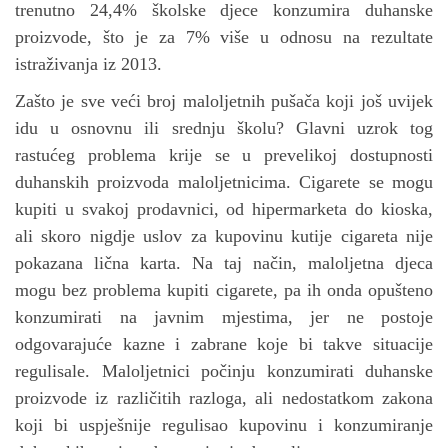
trenutno 24,4% školske djece konzumira duhanske
proizvode, što je za 7% više u odnosu na rezultate
istraživanja iz 2013.
Zašto je sve veći broj maloljetnih pušača koji još uvijek
idu u osnovnu ili srednju školu? Glavni uzrok tog
rastućeg problema krije se u prevelikoj dostupnosti
duhanskih proizvoda maloljetnicima. Cigarete se mogu
kupiti u svakoj prodavnici, od hipermarketa do kioska,
ali skoro nigdje uslov za kupovinu kutije cigareta nije
pokazana lična karta. Na taj način, maloljetna djeca
mogu bez problema kupiti cigarete, pa ih onda opušteno
konzumirati na javnim mjestima, jer ne postoje
odgovarajuće kazne i zabrane koje bi takve situacije
regulisale. Maloljetnici počinju konzumirati duhanske
proizvode iz različitih razloga, ali nedostatkom zakona
koji bi uspješnije regulisao kupovinu i konzumiranje