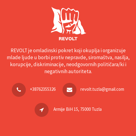
REVOLT je omladinski pokret koji okuplja i organizuje
mlade ljude u borbi protiv nepravde, siromaštva, nasilja,
korupcije, diskriminacije, neodgovornih političara/ki i
negativnih autoriteta.
+38762355326
revolt.tuzla@gmail.com
Armije BiH 15, 75000 Tuzla