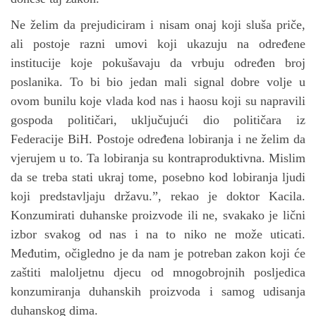
Ne želim da prejudiciram i nisam onaj koji sluša priče,
ali postoje razni umovi koji ukazuju na određene
institucije koje pokušavaju da vrbuju određen broj
poslanika. To bi bio jedan mali signal dobre volje u
ovom bunilu koje vlada kod nas i haosu koji su napravili
gospoda političari, uključujući dio političara iz
Federacije BiH. Postoje određena lobiranja i ne želim da
vjerujem u to. Ta lobiranja su kontraproduktivna. Mislim
da se treba stati ukraj tome, posebno kod lobiranja ljudi
koji predstavljaju državu.”, rekao je doktor Kacila.
Konzumirati duhanske proizvode ili ne, svakako je lični
izbor svakog od nas i na to niko ne može uticati.
Međutim, očigledno je da nam je potreban zakon koji će
zaštiti maloljetnu djecu od mnogobrojnih posljedica
konzumiranja duhanskih proizvoda
i samog udisanja
duhanskog dima.