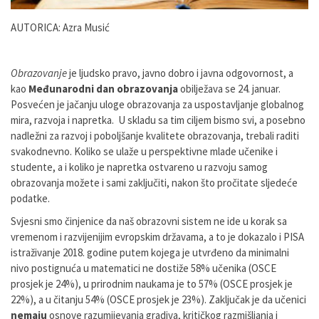
AUTORICA: Azra Musić
Obrazovanje
je ljudsko pravo, javno dobro i javna odgovornost, a
kao
Međunarodni dan obrazovanja
obilježava se 24. januar.
Posvećen je jačanju uloge obrazovanja za uspostavljanje globalnog
mira, razvoja i napretka. U skladu sa tim ciljem bismo svi, a posebno
nadležni za razvoj i poboljšanje kvalitete obrazovanja, trebali raditi
svakodnevno. Koliko se ulaže u perspektivne mlade učenike i
studente, a i koliko je napretka ostvareno u razvoju samog
obrazovanja možete i sami zaključiti, nakon što pročitate sljedeće
podatke.
Svjesni smo činjenice da naš obrazovni sistem ne ide u korak sa
vremenom i razvijenijim evropskim državama, a to je dokazalo i PISA
istraživanje 2018. godine putem kojega je utvrđeno da minimalni
nivo postignuća u matematici ne dostiže 58% učenika (OSCE
prosjek je 24%), u prirodnim naukama je to 57% (OSCE prosjek je
22%), a u čitanju 54% (OSCE prosjek je 23%). Zaključak je da učenici
nemaju
osnove razumijevanja gradiva, kritičkog razmišljanja i