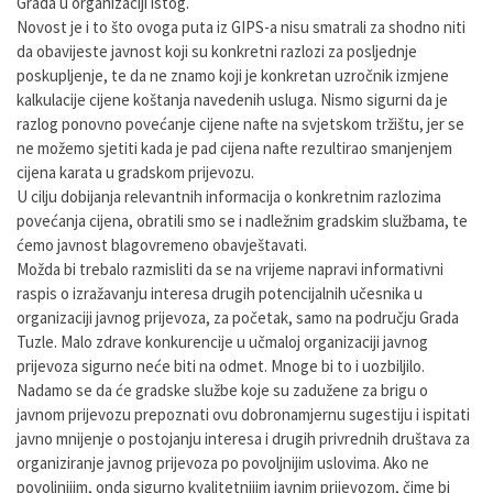
Grada u organizaciji istog.
Novost je i to što ovoga puta iz GIPS-a nisu smatrali za shodno niti
da obavijeste javnost koji su konkretni razlozi za posljednje
poskupljenje, te da ne znamo koji je konkretan uzročnik izmjene
kalkulacije cijene koštanja navedenih usluga. Nismo sigurni da je
razlog ponovno povećanje cijene nafte na svjetskom tržištu, jer se
ne možemo sjetiti kada je pad cijena nafte rezultirao smanjenjem
cijena karata u gradskom prijevozu.
U cilju dobijanja relevantnih informacija o konkretnim razlozima
povećanja cijena, obratili smo se i nadležnim gradskim službama, te
ćemo javnost blagovremeno obavještavati.
Možda bi trebalo razmisliti da se na vrijeme napravi informativni
raspis o izražavanju interesa drugih potencijalnih učesnika u
organizaciji javnog prijevoza, za početak, samo na području Grada
Tuzle. Malo zdrave konkurencije u učmaloj organizaciji javnog
prijevoza sigurno neće biti na odmet. Mnoge bi to i uozbiljilo.
Nadamo se da će gradske službe koje su zadužene za brigu o
javnom prijevozu prepoznati ovu dobronamjernu sugestiju i ispitati
javno mnijenje o postojanju interesa i drugih privrednih društava za
organiziranje javnog prijevoza po povoljnijim uslovima. Ako ne
povoljnijim, onda sigurno kvalitetnijim javnim prijevozom, čime bi