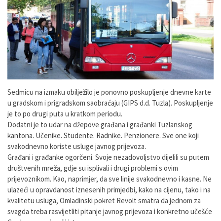
Sedmicu na izmaku obilježilo je ponovno poskupljenje dnevne karte
u gradskom i prigradskom saobraćaju (GIPS d.d. Tuzla). Poskupljenje
je to po drugi puta u kratkom periodu.
Dodatni je to udar na džepove građana i građanki Tuzlanskog
kantona. Učenike. Studente. Radnike. Penzionere. Sve one koji
svakodnevno koriste usluge javnog prijevoza.
Građani i građanke ogorčeni. Svoje nezadovoljstvo dijelili su putem
društvenih mreža, gdje su isplivali i drugi problemi s ovim
prijevoznikom. Kao, naprimjer, da sve linije svakodnevno i kasne. Ne
ulazeći u opravdanost iznesenih primjedbi, kako na cijenu, tako i na
kvalitetu usluga, Omladinski pokret Revolt smatra da jednom za
svagda treba rasvijetliti pitanje javnog prijevoza i konkretno učešće