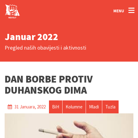
MENU
Januar 2022
Pregled naših obavijesti i aktivnosti
DAN BORBE PROTIV
DUHANSKOG DIMA
31 Januara, 2022
BiH
Kolumne
Mladi
Tuzla