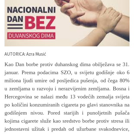
AUTORICA: Azra Musić
Kao Dan borbe protiv duhanskog dima obilježava se 31.
januar. Prema podacima SZO, u svijetu godišnje oko 6
miliona ljudi umire od posljedica pušenja, od čega 80%
u zemljama u razvoju i nerazvijenim zemljama. Bosna i
Hercegovina se nalazi među 13 vodećih zemalja svijeta
po količini konzumiranih cigareta po glavi stanovnika na
godišnjem nivou. Pored starijih i punoljetnih pušača
kojima cigarete služe kao sredstvo borbe protiv stresa ili
jednostavni užitak i predah od užurbane svakodnevice,