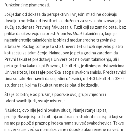
funkcionalne pismenosti.
Još jedan od dokaza da perspektivni i vrijedni mladi ne dobivaju
dovoljnu podršku od institucija zaduženih za razvoj obrazovanja je
slučaj studenata Pravnog fakulteta u Tuzli koji su zamalo ostali bez
prilike da učestvuju na prestižnom
Vis Moot
takmičenju, koje je
najeminentnije takmičenje iz oblasti međunarodne trgovinske
arbitraže. Razlog tome je to što Univerzitet u Tuzli nije želio platiti
kotizaciju za takmičenje. Naime, ovo je peta godina zaredom da
Pravni fakultet predstavlja Univerzitet na ovom takmičenju, ali i
peta godina kako ekipi Pravnog fakulteta,
jedinim
predstavnicima
Univerziteta,
izostaje
podrška istog u svakom smislu. Predstavnici
tima su također naveli da su jedini učesnici, od 450 fakulteta i 3800
studenata, kojima fakultet ne može platiti kotizaciju.
Šta je to bitnije od pružanja podrške ovoj grupi vrijednih i
talentovanih ljudi, ostaje misterija.
Nažalost, ovo nije jedini ovakav slučaj. Namještanje ispita,
proslijeđivanje ispitnih pitanja odabranim studentima i ispiti koji se
ne mogu položiti praznog indexa nama su već svakodnevica. Takve
malverzacije već su normalizovane i duboko ukorijenjene na većini