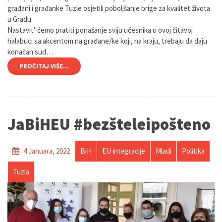
građani i građanke Tuzle osjetili poboljšanje brige za kvalitet života
u Gradu.
Nastavit’ ćemo pratiti ponašanje sviju učesnika u ovoj čitavoj
halabuci sa akcentom na građane/ke koji, na kraju, trebaju da daju
konačan sud…
PROČITAJ VIŠE...
JaBiHEU #bezšteleipošteno
4 Januara, 2022
BiH
EU integracije
Mladi
Politika
Tuzla