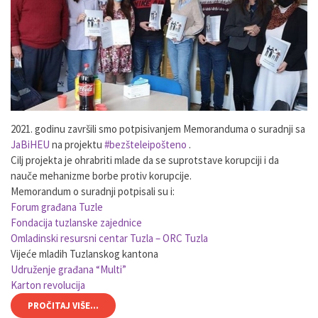
2021. godinu završili smo potpisivanjem Memoranduma o suradnji sa
JaBiHEU
na projektu
#bezšteleipošteno
.
Cilj projekta je ohrabriti mlade da se suprotstave korupciji i da
nauče mehanizme borbe protiv korupcije.
Memorandum o suradnji potpisali su i:
Forum građana Tuzle
Fondacija tuzlanske zajednice
Omladinski resursni centar Tuzla – ORC Tuzla
Vijeće mladih Tuzlanskog kantona
Udruženje građana “Multi”
Karton revolucija
PROČITAJ VIŠE...