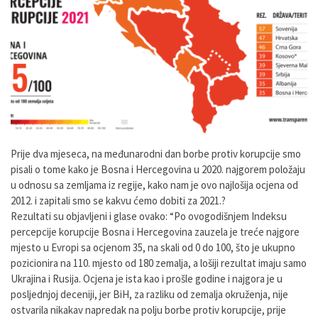
Prije dva mjeseca, na međunarodni dan borbe protiv korupcije smo
pisali o tome kako je Bosna i Hercegovina u 2020. najgorem položaju
u odnosu sa zemljama iz regije, kako nam je ovo najlošija ocjena od
2012. i zapitali smo se kakvu ćemo dobiti za 2021.?
Rezultati su objavljeni i glase ovako: “Po ovogodišnjem Indeksu
percepcije korupcije Bosna i Hercegovina zauzela je treće najgore
mjesto u Evropi sa ocjenom 35, na skali od 0 do 100, što je ukupno
pozicionira na 110. mjesto od 180 zemalja, a lošiji rezultat imaju samo
Ukrajina i Rusija. Ocjena je ista kao i prošle godine i najgora je u
posljednjoj deceniji, jer BiH, za razliku od zemalja okruženja, nije
ostvarila nikakav napredak na polju borbe protiv korupcije, prije