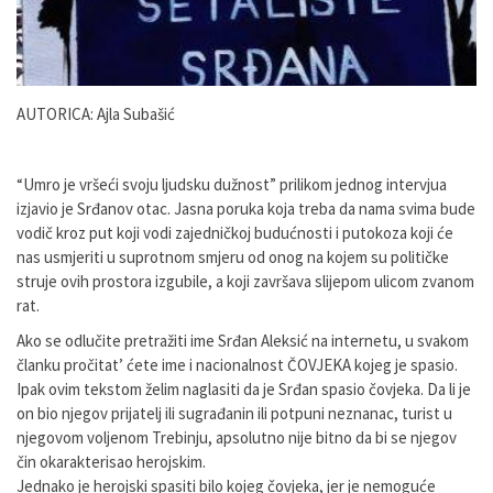
AUTORICA: Ajla Subašić
“Umro je vršeći svoju ljudsku dužnost” prilikom jednog intervjua
izjavio je Srđanov otac. Jasna poruka koja treba da nama svima bude
vodič kroz put koji vodi zajedničkoj budućnosti i putokoza koji će
nas usmjeriti u suprotnom smjeru od onog na kojem su političke
struje ovih prostora izgubile, a koji završava slijepom ulicom zvanom
rat.
Ako se odlučite pretražiti ime Srđan Aleksić na internetu, u svakom
članku pročitat’ ćete ime i nacionalnost ČOVJEKA kojeg je spasio.
Ipak ovim tekstom želim naglasiti da je Srđan spasio čovjeka. Da li je
on bio njegov prijatelj ili sugrađanin ili potpuni neznanac, turist u
njegovom voljenom Trebinju, apsolutno nije bitno da bi se njegov
čin okarakterisao herojskim.
Jednako je herojski spasiti bilo kojeg čovjeka, jer je nemoguće