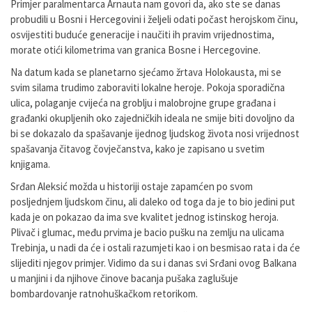
Primjer paralmentarca Arnauta nam govori da, ako ste se danas
probudili u Bosni i Hercegovini i željeli odati počast herojskom činu,
osvijestiti buduće generacije i naučiti ih pravim vrijednostima,
morate otići kilometrima van granica Bosne i Hercegovine.
Na datum kada se planetarno sjećamo žrtava Holokausta, mi se
svim silama trudimo zaboraviti lokalne heroje. Pokoja sporadična
ulica, polaganje cvijeća na groblju i malobrojne grupe građana i
građanki okupljenih oko zajedničkih ideala ne smije biti dovoljno da
bi se dokazalo da spašavanje ijednog ljudskog života nosi vrijednost
spašavanja čitavog čovječanstva, kako je zapisano u svetim
knjigama.
Srđan Aleksić možda u historiji ostaje zapamćen po svom
posljednjem ljudskom činu, ali daleko od toga da je to bio jedini put
kada je on pokazao da ima sve kvalitet jednog istinskog heroja.
Plivač i glumac, među prvima je bacio pušku na zemlju na ulicama
Trebinja, u nadi da će i ostali razumjeti kao i on besmisao rata i da će
slijediti njegov primjer. Vidimo da su i danas svi Srđani ovog Balkana
u manjini i da njihove činove bacanja pušaka zaglušuje
bombardovanje ratnohuškačkom retorikom.