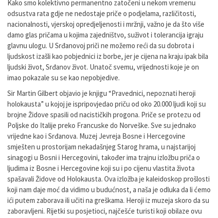
Kako smo kolektivno permanentno zatočeni u nekom vremenu
odsustva rata gdje ne nedostaje priče o podjelama, različitosti,
nacionalnosti, vjerskoj opredjeljenosti i mržnji, važno je da što više
damo glas pričama u kojima zajedništvo, suživot i tolerancija igraju
glavnu ulogu. U Srđanovoj priči ne možemo reći da su dobrota i
ljudskost izašli kao pobjednici iz borbe, jer je cijena na kraju ipak bila
ljudski život, Srđanov život. Unatoč svemu, vrijednosti koje je on
imao pokazale su se kao nepobjedive.
Sir Martin Gilbert objavio je knjigu “Pravednici, nepoznati heroji
holokausta” u kojoj je ispripovjedao priču od oko 20.000 ljudi koji su
brojne Židove spasili od nacističkih progona. Priče se protezu od
Poljske do Italije preko Francuske do Norveške. Sve su jednako
vrijedne kao i Srđanova. Muzej Jevreja Bosne i Hercegovine
smješten u prostorijam nekadašnjeg Starog hrama, u najstarijoj
sinagogi u Bosni i Hercegovini, također ima trajnu izložbu priča o
ljudima iz Bosne i Hercegovine koji su i po cijenu vlastita života
spašavali Židove od Holokausta. Ova izložba je kaleidoskop prošlosti
koji nam daje moć da vidimo u budućnost, a naša je odluka da li ćemo
ići putem zaborava ili učiti na greškama. Heroji iz muzeja skoro da su
zaboravljeni. Rijetki su posjetioci, najčešće turisti koji obilaze ovu