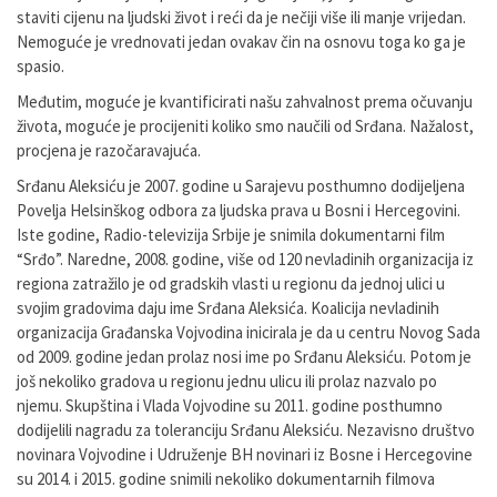
staviti cijenu na ljudski život i reći da je nečiji više ili manje vrijedan.
Nemoguće je vrednovati jedan ovakav čin na osnovu toga ko ga je
spasio.
Međutim, moguće je kvantificirati našu zahvalnost prema očuvanju
života, moguće je procijeniti koliko smo naučili od Srđana. Nažalost,
procjena je razočaravajuća.
Srđanu Aleksiću je 2007. godine u Sarajevu posthumno dodijeljena
Povelja Helsinškog odbora za ljudska prava u Bosni i Hercegovini.
Iste godine, Radio-televizija Srbije je snimila dokumentarni film
“Srđo”. Naredne, 2008. godine, više od 120 nevladinih organizacija iz
regiona zatražilo je od gradskih vlasti u regionu da jednoj ulici u
svojim gradovima daju ime Srđana Aleksića. Koalicija nevladinih
organizacija Građanska Vojvodina inicirala je da u centru Novog Sada
od 2009. godine jedan prolaz nosi ime po Srđanu Aleksiću. Potom je
još nekoliko gradova u regionu jednu ulicu ili prolaz nazvalo po
njemu. Skupština i Vlada Vojvodine su 2011. godine posthumno
dodijelili nagradu za toleranciju Srđanu Aleksiću. Nezavisno društvo
novinara Vojvodine i Udruženje BH novinari iz Bosne i Hercegovine
su 2014. i 2015. godine snimili nekoliko dokumentarnih filmova