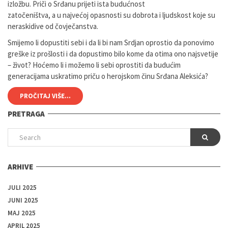
izložbu. Priči o Srđanu prijeti ista budućnost
zatočeništva, a u najvećoj opasnosti su dobrota i ljudskost koje su
neraskidive od čovječanstva.
Smijemo li dopustiti sebi i da li bi nam Srdjan oprostio da ponovimo
greške iz prošlosti i da dopustimo bilo kome da otima ono najsvetije
– život? Hoćemo li i možemo li sebi oprostiti da budućim
generacijama uskratimo priču o herojskom činu Srđana Aleksića?
PROČITAJ VIŠE...
PRETRAGA
ARHIVE
JULI 2025
JUNI 2025
MAJ 2025
APRIL 2025