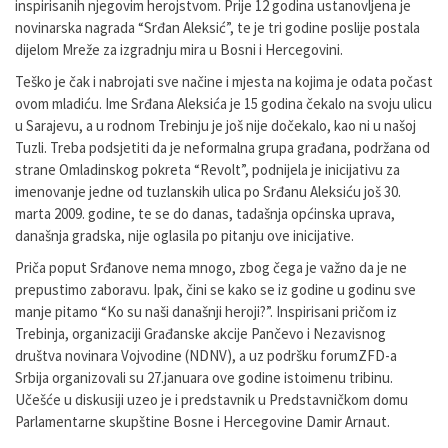
inspirisanih njegovim herojstvom. Prije 12 godina ustanovljena je
novinarska nagrada “Srđan Aleksić”, te je tri godine poslije postala
dijelom Mreže za izgradnju mira u Bosni i Hercegovini.
Teško je čak i nabrojati sve načine i mjesta na kojima je odata počast
ovom mladiću. Ime Srđana Aleksića je 15 godina čekalo na svoju ulicu
u Sarajevu, a u rodnom Trebinju je još nije dočekalo, kao ni u našoj
Tuzli. Treba podsjetiti da je neformalna grupa građana, podržana od
strane Omladinskog pokreta “Revolt”, podnijela je inicijativu za
imenovanje jedne od tuzlanskih ulica po Srđanu Aleksiću još 30.
marta 2009. godine, te se do danas, tadašnja općinska uprava,
današnja gradska, nije oglasila po pitanju ove inicijative.
Priča poput Srđanove nema mnogo, zbog čega je važno da je ne
prepustimo zaboravu. Ipak, čini se kako se iz godine u godinu sve
manje pitamo “Ko su naši današnji heroji?”. Inspirisani pričom iz
Trebinja, organizaciji Građanske akcije Pančevo i Nezavisnog
društva novinara Vojvodine (NDNV), a uz podršku forumZFD-a
Srbija organizovali su 27.januara ove godine istoimenu tribinu.
Učešće u diskusiji uzeo je i predstavnik u Predstavničkom domu
Parlamentarne skupštine Bosne i Hercegovine Damir Arnaut.