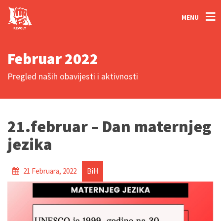
MENU
Februar 2022
Pregled naših obavijesti i aktivnosti
21.februar – Dan maternjeg
jezika
21 Februara, 2022
BiH