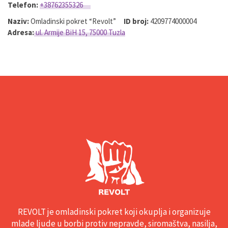
Telefon:
+38762355326
Naziv:
Omladinski pokret “Revolt”
ID broj:
4209774000004
Adresa:
ul. Armije BiH 15, 75000 Tuzla
REVOLT je omladinski pokret koji okuplja i organizuje
mlade ljude u borbi protiv nepravde, siromaštva, nasilja,