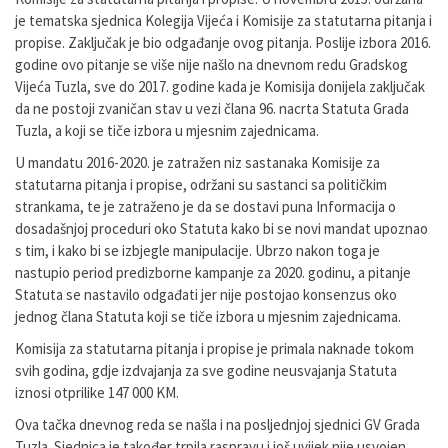
je tematska sjednica Kolegija Vijeća i Komisije za statutarna pitanja i
propise. Zaključak je bio odgađanje ovog pitanja. Poslije izbora 2016.
godine ovo pitanje se više nije našlo na dnevnom redu Gradskog
Vijeća Tuzla, sve do 2017. godine kada je Komisija donijela zaključak
da ne postoji zvaničan stav u vezi člana 96. nacrta Statuta Grada
Tuzla, a koji se tiče izbora u mjesnim zajednicama.
U mandatu 2016-2020. je zatražen niz sastanaka Komisije za
statutarna pitanja i propise, održani su sastanci sa političkim
strankama, te je zatraženo je da se dostavi puna Informacija o
dosadašnjoj proceduri oko Statuta kako bi se novi mandat upoznao
s tim, i kako bi se izbjegle manipulacije. Ubrzo nakon toga je
nastupio period predizborne kampanje za 2020. godinu, a pitanje
Statuta se nastavilo odgađati jer nije postojao konsenzus oko
jednog člana Statuta koji se tiče izbora u mjesnim zajednicama.
Komisija za statutarna pitanja i propise je primala naknade tokom
svih godina, gdje izdvajanja za sve godine neusvajanja Statuta
iznosi otprilike 147 000 KM.
Ova tačka dnevnog reda se našla i na posljednjoj sjednici GV Grada
Tuzla. Sjednica je također trpila raspravu i još uvijek nije usvojen