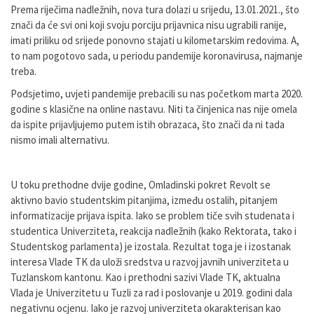
Prema riječima nadležnih, nova tura dolazi u srijedu, 13.01.2021., što
znači da će svi oni koji svoju porciju prijavnica nisu ugrabili ranije,
imati priliku od srijede ponovno stajati u kilometarskim redovima. A,
to nam pogotovo sada, u periodu pandemije koronavirusa, najmanje
treba.
Podsjetimo, uvjeti pandemije prebacili su nas početkom marta 2020.
godine s klasične na online nastavu. Niti ta činjenica nas nije omela
da ispite prijavljujemo putem istih obrazaca, što znači da ni tada
nismo imali alternativu.
U toku prethodne dvije godine, Omladinski pokret Revolt se
aktivno bavio studentskim pitanjima, između ostalih, pitanjem
informatizacije prijava ispita. Iako se problem tiče svih studenata i
studentica Univerziteta, reakcija nadležnih (kako Rektorata, tako i
Studentskog parlamenta) je izostala. Rezultat toga je i izostanak
interesa Vlade TK da uloži sredstva u razvoj javnih univerziteta u
Tuzlanskom kantonu. Kao i prethodni sazivi Vlade TK, aktualna
Vlada je Univerzitetu u Tuzli za rad i poslovanje u 2019. godini dala
negativnu ocjenu. Iako je razvoj univerziteta okarakterisan kao