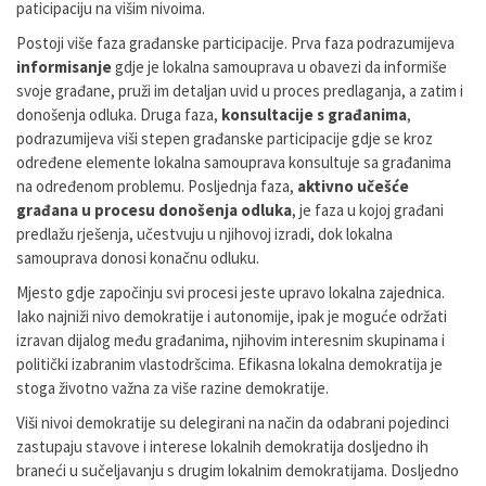
paticipaciju na višim nivoima.
Postoji više faza građanske participacije. Prva faza podrazumijeva
informisanje
gdje je lokalna samouprava u obavezi da informiše
svoje građane, pruži im detaljan uvid u proces predlaganja, a zatim i
donošenja odluka. Druga faza,
konsultacije s građanima
,
podrazumijeva viši stepen građanske participacije gdje se kroz
određene elemente lokalna samouprava konsultuje sa građanima
na određenom problemu. Posljednja faza,
aktivno učešće
građana u procesu donošenja odluka
, je faza u kojoj građani
predlažu rješenja, učestvuju u njihovoj izradi, dok lokalna
samouprava donosi konačnu odluku.
Mjesto gdje započinju svi procesi jeste upravo lokalna zajednica.
Iako najniži nivo demokratije i autonomije, ipak je moguće održati
izravan dijalog među građanima, njihovim interesnim skupinama i
politički izabranim vlastodršcima. Efikasna lokalna demokratija je
stoga životno važna za više razine demokratije.
Viši nivoi demokratije su delegirani na način da odabrani pojedinci
zastupaju stavove i interese lokalnih demokratija dosljedno ih
braneći u sučeljavanju s drugim lokalnim demokratijama. Dosljedno