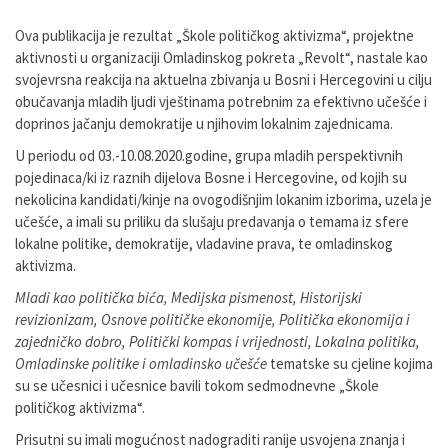
Ova publikacija je rezultat „Škole političkog aktivizma“, projektne
aktivnosti u organizaciji Omladinskog pokreta „Revolt“, nastale kao
svojevrsna reakcija na aktuelna zbivanja u Bosni i Hercegovini u cilju
obučavanja mladih ljudi vještinama potrebnim za efektivno učešće i
doprinos jačanju demokratije u njihovim lokalnim zajednicama.
U periodu od 03.-10.08.2020.godine, grupa mladih perspektivnih
pojedinaca/ki iz raznih dijelova Bosne i Hercegovine, od kojih su
nekolicina kandidati/kinje na ovogodišnjim lokanim izborima, uzela je
učešće, a imali su priliku da slušaju predavanja o temama iz sfere
lokalne politike, demokratije, vladavine prava, te omladinskog
aktivizma.
Mladi kao politička bića, Medijska pismenost, Historijski
revizionizam, Osnove političke ekonomije, Politička ekonomija i
zajedničko dobro, Politički kompas i vrijednosti, Lokalna politika,
Omladinske politike i omladinsko učešće
tematske su cjeline kojima
su se učesnici i učesnice bavili tokom sedmodnevne „Škole
političkog aktivizma“.
Prisutni su imali mogućnost nadograditi ranije usvojena znanja i