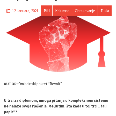
12 Januara, 2021
BiH
Kolumne
Obrazovanje
Tuzla
AUTOR:
Omladinski pokret “Revolt”
U trci za diplomom, mnoga pitanja u kompleksnom sistemu
ne nalaze svoja rješenja. Međutim, šta kada u toj trci „fali
papir“?