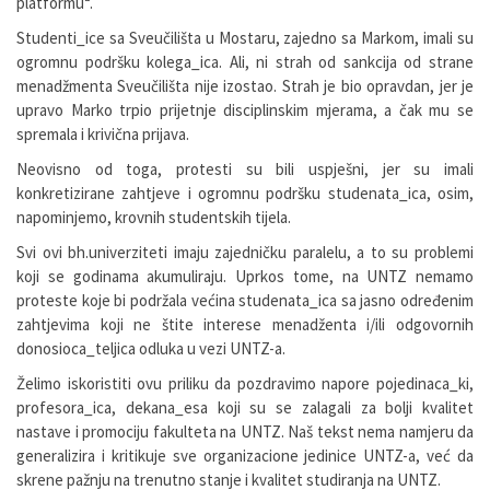
platformu“.
Studenti_ice sa Sveučilišta u Mostaru, zajedno sa Markom, imali su
ogromnu podršku kolega_ica. Ali, ni strah od sankcija od strane
menadžmenta Sveučilišta nije izostao. Strah je bio opravdan, jer je
upravo Marko trpio prijetnje disciplinskim mjerama, a čak mu se
spremala i krivična prijava.
Neovisno od toga, protesti su bili uspješni, jer su imali
konkretizirane zahtjeve i ogromnu podršku studenata_ica, osim,
napominjemo, krovnih studentskih tijela.
Svi ovi bh.univerziteti imaju zajedničku paralelu, a to su problemi
koji se godinama akumuliraju. Uprkos tome, na UNTZ nemamo
proteste koje bi podržala većina studenata_ica sa jasno određenim
zahtjevima koji ne štite interese menadženta i/ili odgovornih
donosioca_teljica odluka u vezi UNTZ-a.
Želimo iskoristiti ovu priliku da pozdravimo napore pojedinaca_ki,
profesora_ica, dekana_esa koji su se zalagali za bolji kvalitet
nastave i promociju fakulteta na UNTZ. Naš tekst nema namjeru da
generalizira i kritikuje sve organizacione jedinice UNTZ-a, već da
skrene pažnju na trenutno stanje i kvalitet studiranja na UNTZ.