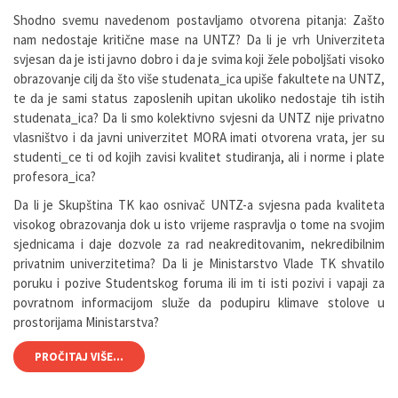
Shodno svemu navedenom postavljamo otvorena pitanja: Zašto
nam nedostaje kritične mase na UNTZ? Da li je vrh Univerziteta
svjesan da je isti javno dobro i da je svima koji žele poboljšati visoko
obrazovanje cilj da što više studenata_ica upiše fakultete na UNTZ,
te da je sami status zaposlenih upitan ukoliko nedostaje tih istih
studenata_ica? Da li smo kolektivno svjesni da UNTZ nije privatno
vlasništvo i da javni univerzitet MORA imati otvorena vrata, jer su
studenti_ce ti od kojih zavisi kvalitet studiranja, ali i norme i plate
profesora_ica?
Da li je Skupština TK kao osnivač UNTZ-a svjesna pada kvaliteta
visokog obrazovanja dok u isto vrijeme raspravlja o tome na svojim
sjednicama i daje dozvole za rad neakreditovanim, nekredibilnim
privatnim univerzitetima? Da li je Ministarstvo Vlade TK shvatilo
poruku i pozive Studentskog foruma ili im ti isti pozivi i vapaji za
povratnom informacijom služe da podupiru klimave stolove u
prostorijama Ministarstva?
PROČITAJ VIŠE...