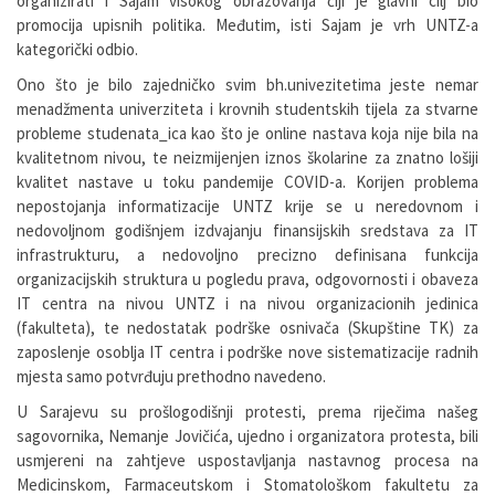
organizirati i Sajam visokog obrazovanja čiji je glavni cilj bio
promocija upisnih politika. Međutim, isti Sajam je vrh UNTZ-a
kategorički odbio.
Ono što je bilo zajedničko svim bh.univezitetima jeste nemar
menadžmenta univerziteta i krovnih studentskih tijela za stvarne
probleme studenata_ica kao što je online nastava koja nije bila na
kvalitetnom nivou, te neizmijenjen iznos školarine za znatno lošiji
kvalitet nastave u toku pandemije COVID-a. Korijen problema
nepostojanja informatizacije UNTZ krije se u neredovnom i
nedovoljnom godišnjem izdvajanju finansijskih sredstava za IT
infrastrukturu, a nedovoljno precizno definisana funkcija
organizacijskih struktura u pogledu prava, odgovornosti i obaveza
IT centra na nivou UNTZ i na nivou organizacionih jedinica
(fakulteta), te nedostatak podrške osnivača (Skupštine TK) za
zaposlenje osoblja IT centra i podrške nove sistematizacije radnih
mjesta samo potvrđuju prethodno navedeno.
U Sarajevu su prošlogodišnji protesti, prema riječima našeg
sagovornika, Nemanje Jovičića, ujedno i organizatora protesta, bili
usmjereni na zahtjeve uspostavljanja nastavnog procesa na
Medicinskom, Farmaceutskom i Stomatološkom fakultetu za