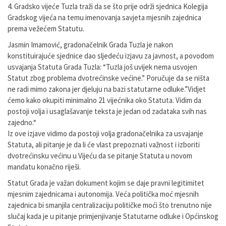
4. Gradsko vijeće Tuzla traži da se što prije održi sjednica Kolegija
Gradskog vijeća na temu imenovanja savjeta mjesnih zajednica
prema vežećem Statutu.
Jasmin Imamović, gradonačelnik Grada Tuzla je nakon
konstituirajuće sjednice dao sljedeću izjavu za javnost, a povodom
usvajanja Statuta Grada Tuzla: “Tuzla još uvijek nema usvojen
Statut zbog problema dvotrećinske većine.” Poručuje da se ništa
ne radi mimo zakona jer djeluju na bazi statutarne odluke.”Vidjet
ćemo kako okupiti minimalno 21 vijećnika oko Statuta. Vidim da
postoji volja i usaglašavanje teksta je jedan od zadataka svih nas
zajedno.“
Iz ove izjave vidimo da postoji volja gradonačelnika za usvajanje
Statuta, ali pitanje je da li će vlast prepoznati važnost i izboriti
dvotrećinsku većinu u Vijeću da se pitanje Statuta u novom
mandatu konačno riješi.
Statut Grada je važan dokument kojim se daje pravni legitimitet
mjesnim zajednicama i autonomija. Veća politička moć mjesnih
zajednica bi smanjila centralizaciju političke moći što trenutno nije
slučaj kada je u pitanje primjenjivanje Statutarne odluke i Općinskog