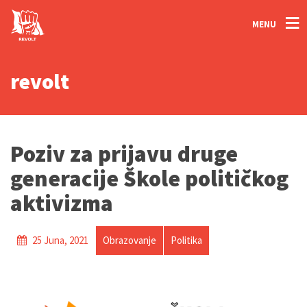
MENU
revolt
Poziv za prijavu druge
generacije Škole političkog
aktivizma
25 Juna, 2021
Obrazovanje
Politika