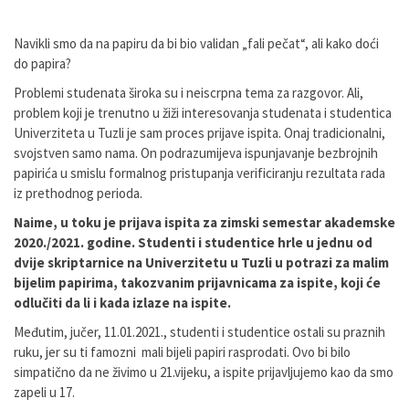
Navikli smo da na papiru da bi bio validan „fali pečat“, ali kako doći
do papira?
Problemi studenata široka su i neiscrpna tema za razgovor. Ali,
problem koji je trenutno u žiži interesovanja studenata i studentica
Univerziteta u Tuzli je sam proces prijave ispita. Onaj tradicionalni,
svojstven samo nama. On podrazumijeva ispunjavanje bezbrojnih
papirića u smislu formalnog pristupanja verificiranju rezultata rada
iz prethodnog perioda.
Naime, u toku je prijava ispita za zimski semestar akademske
2020./2021. godine. Studenti i studentice hrle u jednu od
dvije skriptarnice na Univerzitetu u Tuzli u potrazi za malim
bijelim papirima, takozvanim prijavnicama za ispite, koji će
odlučiti da li i kada izlaze na ispite.
Međutim, jučer, 11.01.2021., studenti i studentice ostali su praznih
ruku, jer su ti famozni mali bijeli papiri rasprodati. Ovo bi bilo
simpatično da ne živimo u 21.vijeku, a ispite prijavljujemo kao da smo
zapeli u 17.