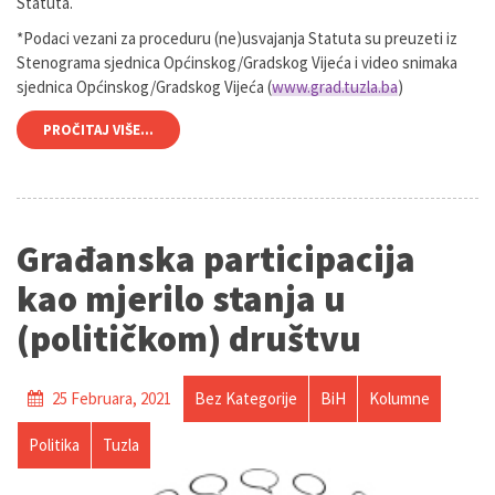
Statuta.
*Podaci vezani za proceduru (ne)usvajanja Statuta su preuzeti iz
Stenograma sjednica Općinskog/Gradskog Vijeća i video snimaka
sjednica Općinskog/Gradskog Vijeća (
www.grad.tuzla.ba
)
PROČITAJ VIŠE...
Građanska participacija
kao mjerilo stanja u
(političkom) društvu
25 Februara, 2021
Bez Kategorije
BiH
Kolumne
Politika
Tuzla