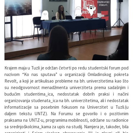
Krajem maja u Tuzli je održan četvrti po redu studentski forum pod
nazivom “Ko nas sputava” u organizaciji Omladinskog pokreta
Revolt, a koji je artikulisao probleme na bh. univerzitetima kao što
su neodgovornost menadžmenta univerziteta prema sadašnjim i
budućim studentima_ica, nedostatak dobrih praksi i načini
organizovanja studenata_ica na bh. univerzitetima, ali i nedostatak
informatizacije sa posebnim fokusom na Univerzitet u Tuzli.(u
daljem tekstu UNTZ). Na Forumu se govorilo i o pozitivnim
praksama na UNTZ-u, programima mobilnosti, održane su radionice
sa srednjoškolcima_kama za upis na studij. Namjera je, također, bila