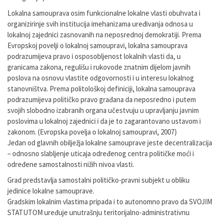
Lokalna samouprava osim funkcionalne lokalne vlasti obuhvata i
organizirinje svih institucija imehanizama uređivanja odnosa u
lokalnoj zajednici zasnovanih na neposrednoj demokratiji. Prema
Evropskoj povelji o lokalnoj samoupravi, lokalna samouprava
podrazumijeva pravo i osposobljenost lokalnih vlasti da, u
granicama zakona, regulišu i rukovode znatnim dijelom javnih
poslova na osnovu vlastite odgovornosti i u interesu lokalnog
stanovništva. Prema politološkoj definiciji, lokalna samouprava
podrazumijeva političko pravo građana da neposredno i putem
svojih slobodno izabranih organa učestvuju u upravljanju javnim
poslovima u lokalnoj zajednici i da je to zagarantovano ustavom i
zakonom. (Evropska povelja o lokalnoj samoupravi, 2007)
Jedan od glavnih obilježja lokalne samouprave jeste decentralizacija
– odnosno slabljenje uticaja određenog centra političke moći i
određene samostalnosti nižih nivoa vlasti.
Grad predstavlja samostalni političko-pravni subjekt u obliku
jedinice lokalne samouprave.
Gradskim lokalnim vlastima pripada i to autonomno pravo da SVOJIM
STATUTOM uređuje unutrašnju teritorijalno-administrativnu