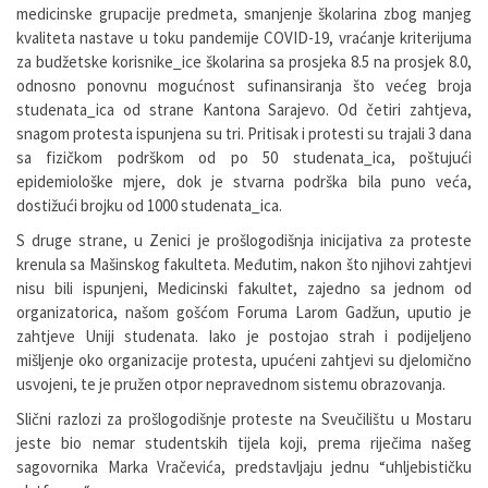
medicinske grupacije predmeta, smanjenje školarina zbog manjeg
kvaliteta nastave u toku pandemije COVID-19, vraćanje kriterijuma
za budžetske korisnike_ice školarina sa prosjeka 8.5 na prosjek 8.0,
odnosno ponovnu mogućnost sufinansiranja što većeg broja
studenata_ica od strane Kantona Sarajevo. Od četiri zahtjeva,
snagom protesta ispunjena su tri. Pritisak i protesti su trajali 3 dana
sa fizičkom podrškom od po 50 studenata_ica, poštujući
epidemiološke mjere, dok je stvarna podrška bila puno veća,
dostižući brojku od 1000 studenata_ica.
S druge strane, u Zenici je prošlogodišnja inicijativa za proteste
krenula sa Mašinskog fakulteta. Međutim, nakon što njihovi zahtjevi
nisu bili ispunjeni, Medicinski fakultet, zajedno sa jednom od
organizatorica, našom gošćom Foruma Larom Gadžun, uputio je
zahtjeve Uniji studenata. Iako je postojao strah i podijeljeno
mišljenje oko organizacije protesta, upućeni zahtjevi su djelomično
usvojeni, te je pružen otpor nepravednom sistemu obrazovanja.
Slični razlozi za prošlogodišnje proteste na Sveučilištu u Mostaru
jeste bio nemar studentskih tijela koji, prema riječima našeg
sagovornika Marka Vračevića, predstavljaju jednu “uhljebističku