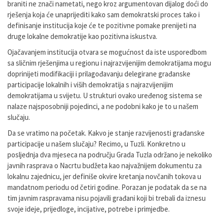
braniti ne znači nametati, nego kroz argumentovan dijalog doći do
rješenja koja će unaprijediti kako sam demokratski proces tako i
definisanje institucija koje će te pozitivne pomake prenijeti na
druge lokalne demokratije kao pozitivna iskustva.
Ojačavanjem institucija otvara se mogućnost da iste usporedbom
sa sličnim rješenjima u regionu i najrazvijenijim demokratijama mogu
doprinijeti modifikaciji i prilagođavanju delegirane građanske
participacije lokalnih i viših demokratija s najrazvijenijim
demokratijama u svijetu. U strukturi ovako uređenog sistema se
nalaze najsposobniji pojedinci, a ne podobni kako je to u našem
slučaju.
Da se vratimo na početak. Kakvo je stanje razvijenosti građanske
participacije u našem slučaju? Recimo, u Tuzli. Konkretno u
posljednja dva mjeseca na području Grada Tuzla održano je nekoliko
javnih rasprava o Nacrtu budžeta kao najvažnijem dokumentu za
lokalnu zajednicu, jer definiše okvire kretanja novčanih tokova u
mandatnom periodu od četiri godine. Porazan je podatak da se na
tim javnim raspravama nisu pojavili građani koji bi trebali da iznesu
svoje ideje, prijedloge, incijative, potrebe i primjedbe.