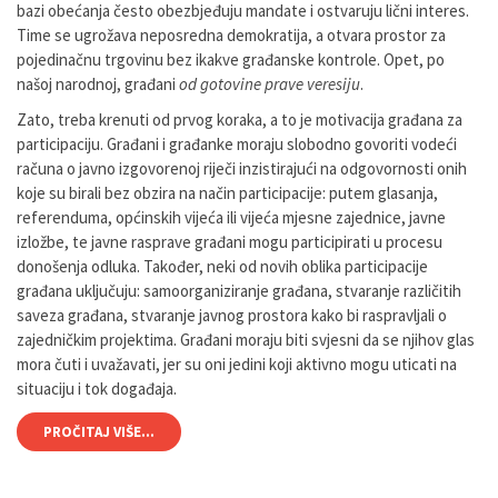
bazi obećanja često obezbjeđuju mandate i ostvaruju lični interes.
Time se ugrožava neposredna demokratija, a otvara prostor za
pojedinačnu trgovinu bez ikakve građanske kontrole. Opet, po
našoj narodnoj, građani
od gotovine prave veresiju
.
Zato, treba krenuti od prvog koraka, a to je motivacija građana za
participaciju. Građani i građanke moraju slobodno govoriti vodeći
računa o javno izgovorenoj riječi inzistirajući na odgovornosti onih
koje su birali bez obzira na način participacije: putem glasanja,
referenduma, općinskih vijeća ili vijeća mjesne zajednice, javne
izložbe, te javne rasprave građani mogu participirati u procesu
donošenja odluka. Također, neki od novih oblika participacije
građana uključuju: samoorganiziranje građana, stvaranje različitih
saveza građana, stvaranje javnog prostora kako bi raspravljali o
zajedničkim projektima. Građani moraju biti svjesni da se njihov glas
mora čuti i uvažavati, jer su oni jedini koji aktivno mogu uticati na
situaciju i tok događaja.
PROČITAJ VIŠE...