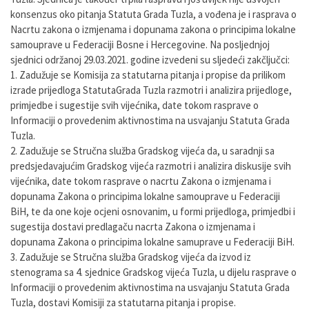
konsenzus oko pitanja Statuta Grada Tuzla, a vođena je i rasprava o
Nacrtu zakona o izmjenama i dopunama zakona o principima lokalne
samouprave u Federaciji Bosne i Hercegovine. Na posljednjoj
sjednici održanoj 29.03.2021. godine izvedeni su sljedeći zakčljučci:
1. Zadužuje se Komisija za statutarna pitanja i propise da prilikom
izrade prijedloga StatutaGrada Tuzla razmotri i analizira prijedloge,
primjedbe i sugestije svih vijećnika, date tokom rasprave o
Informaciji o provedenim aktivnostima na usvajanju Statuta Grada
Tuzla.
2. Zadužuje se Stručna služba Gradskog vijeća da, u saradnji sa
predsjedavajućim Gradskog vijeća razmotri i analizira diskusije svih
vijećnika, date tokom rasprave o nacrtu Zakona o izmjenama i
dopunama Zakona o principima lokalne samouprave u Federaciji
BiH, te da one koje ocjeni osnovanim, u formi prijedloga, primjedbi i
sugestija dostavi predlagaču nacrta Zakona o izmjenama i
dopunama Zakona o principima lokalne samuprave u Federaciji BiH.
3. Zadužuje se Stručna služba Gradskog vijeća da izvod iz
stenograma sa 4. sjednice Gradskog vijeća Tuzla, u dijelu rasprave o
Informaciji o provedenim aktivnostima na usvajanju Statuta Grada
Tuzla, dostavi Komisiji za statutarna pitanja i propise.