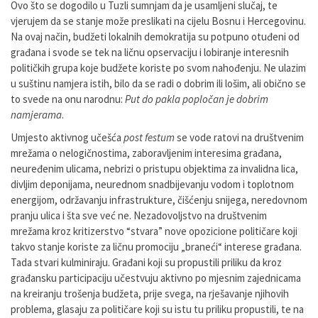
Ovo što se dogodilo u Tuzli sumnjam da je usamljeni slučaj, te
vjerujem da se stanje može preslikati na cijelu Bosnu i Hercegovinu.
Na ovaj način, budžeti lokalnih demokratija su potpuno otuđeni od
građana i svode se tek na ličnu opservaciju i lobiranje interesnih
političkih grupa koje budžete koriste po svom nahođenju. Ne ulazim
u suštinu namjera istih, bilo da se radi o dobrim ili lošim, ali obično se
to svede na onu narodnu:
Put do pakla popločan je dobrim
namjerama
.
Umjesto aktivnog učešća
post festum
se vode ratovi na društvenim
mrežama o nelogičnostima, zaboravljenim interesima građana,
neuređenim ulicama, nebrizi o pristupu objektima za invalidna lica,
divljim deponijama, neurednom snadbijevanju vodom i toplotnom
energijom, održavanju infrastrukture, čišćenju snijega, neredovnom
pranju ulica i šta sve već ne. Nezadovoljstvo na društvenim
mrežama kroz kritizerstvo “stvara” nove opozicione političare koji
takvo stanje koriste za ličnu promociju „braneći“ interese građana.
Tada stvari kulminiraju. Građani koji su propustili priliku da kroz
građansku participaciju učestvuju aktivno po mjesnim zajednicama
na kreiranju trošenja budžeta, prije svega, na rješavanje njihovih
problema, glasaju za političare koji su istu tu priliku propustili, te na