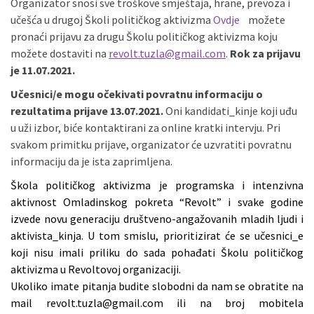
Organizator snosi sve troškove smještaja, hrane, prevoza i
učešća u drugoj Školi političkog aktivizma
Ovdje
možete
pronaći prijavu za drugu Školu političkog aktivizma koju
možete dostaviti na
revolt.tuzla@gmail.com
.
Rok za prijavu
je 11.07.2021.
Učesnici/e mogu očekivati povratnu informaciju o
rezultatima prijave 13.07.2021.
Oni kandidati_kinje koji uđu
u uži izbor, biće kontaktirani za online kratki intervju. Pri
svakom primitku prijave, organizator će uzvratiti povratnu
informaciju da je ista zaprimljena.
Škola političkog aktivizma je programska i intenzivna
aktivnost Omladinskog pokreta “Revolt” i svake godine
izvede novu generaciju društveno-angažovanih mladih ljudi i
aktivista_kinja. U tom smislu, prioritizirat će se učesnici_e
koji nisu imali priliku do sada pohađati Školu političkog
aktivizma u Revoltovoj organizaciji.
Ukoliko imate pitanja budite slobodni da nam se obratite na
mail
revolt.tuzla@gmail.com
ili na broj mobitela