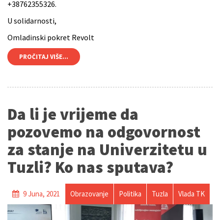
+38762355326.
U solidarnosti,
Omladinski pokret Revolt
PROČITAJ VIŠE...
Da li je vrijeme da
pozovemo na odgovornost
za stanje na Univerzitetu u
Tuzli? Ko nas sputava?
9 Juna, 2021
Obrazovanje
Politika
Tuzla
Vlada TK