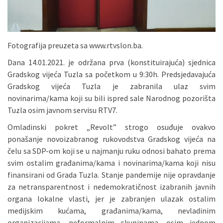
Fotografija preuzeta sa www.rtvslon.ba.
Dana 14.01.2021. je održana prva (konstituirajuća) sjednica
Gradskog vijeća Tuzla sa početkom u 9:30h. Predsjedavajuća
Gradskog vijeća Tuzla je zabranila ulaz svim
novinarima/kama koji su bili ispred sale Narodnog pozorišta
Tuzla osim javnom servisu RTV7.
Omladinski pokret „Revolt” strogo osuđuje ovakvo
ponašanje novoizabranog rukovodstva Gradskog vijeća na
čelu sa SDP-om koji se u najmanju ruku odnosi bahato prema
svim ostalim građanima/kama i novinarima/kama koji nisu
finansirani od Grada Tuzla. Stanje pandemije nije opravdanje
za netransparentnost i nedemokratičnost izabranih javnih
organa lokalne vlasti, jer je zabranjen ulazak ostalim
medijskim kućama, građanima/kama, nevladinim
organizacijama, neformalnim skupinama, osim jednom