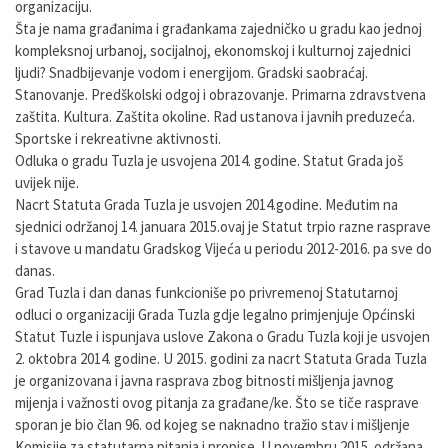
organizaciju.
Šta je nama građanima i građankama zajedničko u gradu kao jednoj
kompleksnoj urbanoj, socijalnoj, ekonomskoj i kulturnoj zajednici
ljudi? Snadbijevanje vodom i energijom. Gradski saobraćaj.
Stanovanje. Predškolski odgoj i obrazovanje. Primarna zdravstvena
zaštita. Kultura. Zaštita okoline. Rad ustanova i javnih preduzeća.
Sportske i rekreativne aktivnosti.
Odluka o gradu Tuzla je usvojena 2014. godine. Statut Grada još
uvijek nije.
Nacrt Statuta Grada Tuzla je usvojen 2014.godine. Međutim na
sjednici održanoj 14. januara 2015.ovaj je Statut trpio razne rasprave
i stavove u mandatu Gradskog Vijeća u periodu 2012-2016. pa sve do
danas.
Grad Tuzla i dan danas funkcioniše po privremenoj Statutarnoj
odluci o organizaciji Grada Tuzla gdje legalno primjenjuje Općinski
Statut Tuzle i ispunjava uslove Zakona o Gradu Tuzla koji je usvojen
2. oktobra 2014. godine. U 2015. godini za nacrt Statuta Grada Tuzla
je organizovana i javna rasprava zbog bitnosti mišljenja javnog
mijenja i važnosti ovog pitanja za građane/ke. Što se tiče rasprave
sporan je bio član 96. od kojeg se naknadno tražio stav i mišljenje
Komisije za statutarna pitanja i propise. U novembru 2015. održana