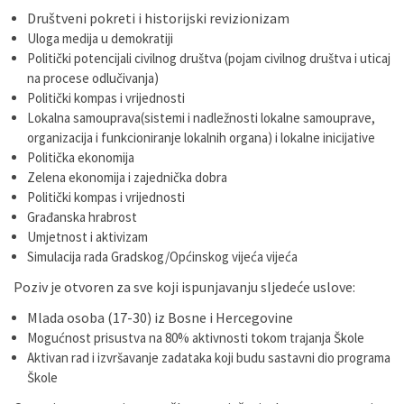
Društveni pokreti i historijski revizionizam
Uloga medija u demokratiji
Politički potencijali civilnog društva (pojam civilnog društva i uticaj
na procese odlučivanja)
Politički kompas i vrijednosti
Lokalna samouprava(sistemi i nadležnosti lokalne samouprave,
organizacija i funkcioniranje lokalnih organa) i lokalne inicijative
Politička ekonomija
Zelena ekonomija i zajednička dobra
Politički kompas i vrijednosti
Građanska hrabrost
Umjetnost i aktivizam
Simulacija rada Gradskog/Općinskog vijeća vijeća
Poziv je otvoren za sve koji ispunjavanju sljedeće uslove:
Mlada osoba (17-30) iz Bosne i Hercegovine
Mogućnost prisustva na 80% aktivnosti tokom trajanja Škole
Aktivan rad i izvršavanje zadataka koji budu sastavni dio programa
Škole