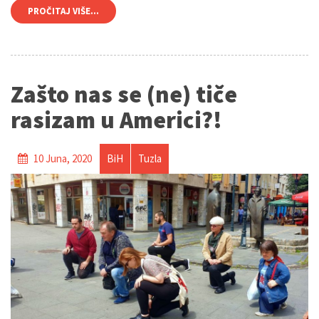
PROČITAJ VIŠE...
Zašto nas se (ne) tiče
rasizam u Americi?!
10 Juna, 2020
BiH
Tuzla