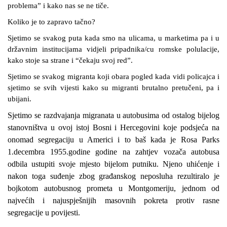
problema” i kako nas se ne tiče.
Koliko je to zapravo tačno?
Sjetimo se svakog puta kada smo na ulicama, u marketima pa i u
državnim institucijama vidjeli pripadnika/cu romske polulacije,
kako stoje sa strane i “čekaju svoj red”.
Sjetimo se svakog migranta koji obara pogled kada vidi policajca i
sjetimo se svih vijesti kako su migranti brutalno pretučeni, pa i
ubijani.
Sjetimo se razdvajanja migranata u autobusima od ostalog bijelog
stanovništva u ovoj istoj Bosni i Hercegovini koje podsjeća na
onomad segregaciju u Americi i to baš kada je
Rosa Parks
1.decembra 1955.godine godine na zahtjev vozača autobusa
odbila ustupiti svoje mjesto bijelom putniku. Njeno uhićenje i
nakon toga suđenje zbog građanskog neposluha rezultiralo je
bojkotom autobusnog prometa u Montgomeriju, jednom od
najvećih i najuspješnijih masovnih pokreta protiv rasne
segregacije u povijesti.