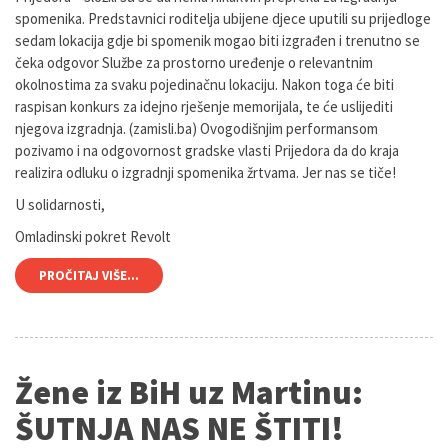
spomenika. Predstavnici roditelja ubijene djece uputili su prijedloge
sedam lokacija gdje bi spomenik mogao biti izgrađen i trenutno se
čeka odgovor Službe za prostorno uređenje o relevantnim
okolnostima za svaku pojedinačnu lokaciju. Nakon toga će biti
raspisan konkurs za idejno rješenje memorijala, te će uslijediti
njegova izgradnja. (zamisli.ba) Ovogodišnjim performansom
pozivamo i na odgovornost gradske vlasti Prijedora da do kraja
realizira odluku o izgradnji spomenika žrtvama. Jer nas se tiče!
U solidarnosti,
Omladinski pokret Revolt
PROČITAJ VIŠE...
Žene iz BiH uz Martinu:
ŠUTNJA NAS NE ŠTITI!