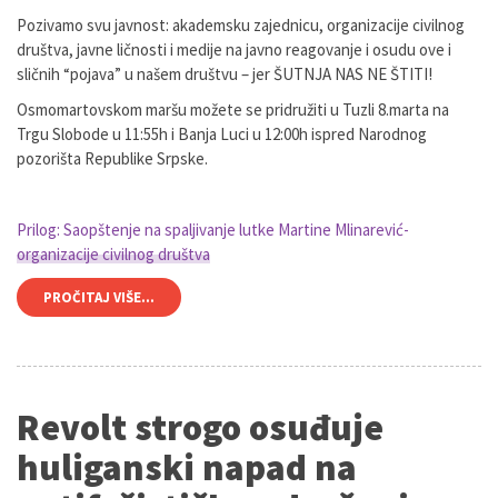
Pozivamo svu javnost: akademsku zajednicu, organizacije civilnog
društva, javne ličnosti i medije na javno reagovanje i osudu ove i
sličnih “pojava” u našem društvu – jer ŠUTNJA NAS NE ŠTITI!
Osmomartovskom maršu možete se pridružiti u Tuzli 8.marta na
Trgu Slobode u 11:55h i Banja Luci u 12:00h ispred Narodnog
pozorišta Republike Srpske.
Prilog: Saopštenje na spaljivanje lutke Martine Mlinarević-
organizacije civilnog društva
PROČITAJ VIŠE...
Revolt strogo osuđuje
huliganski napad na