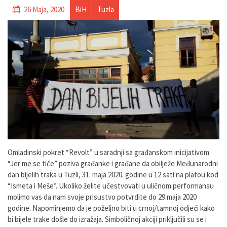
26 Maja, 2020
BiH
Tuzla
Omladinski pokret “Revolt” u saradnji sa građanskom inicijativom
“Jer me se tiče” poziva građanke i građane da obilježe Međunarodni
dan bijelih traka u Tuzli, 31. maja 2020. godine u 12 sati na platou kod
“Ismeta i Meše”. Ukoliko želite učestvovati u uličnom performansu
molimo vas da nam svoje prisustvo potvrdite do 29.maja 2020
godine. Napominjemo da je poželjno biti u crnoj/tamnoj odjeći kako
bi bijele trake došle do izražaja. Simboličnoj akciji priključili su se i