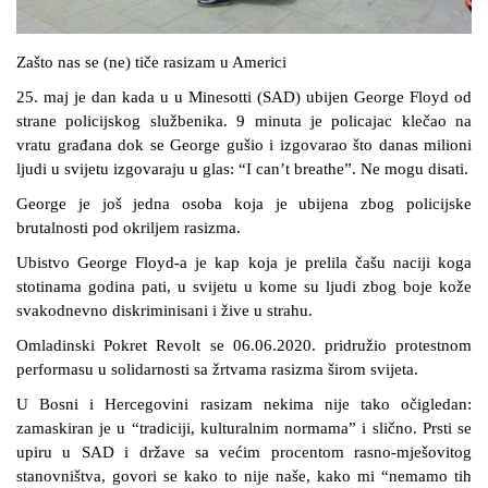
Zašto nas se (ne) tiče rasizam u Americi
25. maj je dan kada u u Minesotti (SAD) ubijen George Floyd od
strane policijskog službenika. 9 minuta je policajac klečao na
vratu građana dok se George gušio i izgovarao što danas milioni
ljudi u svijetu izgovaraju u glas: “I can’t breathe”. Ne mogu disati.
George je još jedna osoba koja je ubijena zbog policijske
brutalnosti pod okriljem rasizma.
Ubistvo George Floyd-a je kap koja je prelila čašu naciji koga
stotinama godina pati, u svijetu u kome su ljudi zbog boje kože
svakodnevno diskriminisani i žive u strahu.
Omladinski Pokret Revolt se 06.06.2020. pridružio protestnom
performasu u solidarnosti sa žrtvama rasizma širom svijeta.
U Bosni i Hercegovini rasizam nekima nije tako očigledan:
zamaskiran je u “tradiciji, kulturalnim normama” i slično. Prsti se
upiru u SAD i države sa većim procentom rasno-mješovitog
stanovništva, govori se kako to nije naše, kako mi “nemamo tih