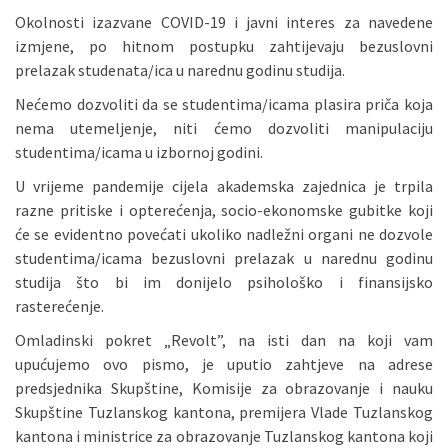
Okolnosti izazvane COVID-19 i javni interes za navedene
izmjene, po hitnom postupku zahtijevaju bezuslovni
prelazak studenata/ica u narednu godinu studija.
Nećemo dozvoliti da se studentima/icama plasira priča koja
nema utemeljenje, niti ćemo dozvoliti manipulaciju
studentima/icama u izbornoj godini.
U vrijeme pandemije cijela akademska zajednica je trpila
razne pritiske i opterećenja, socio-ekonomske gubitke koji
će se evidentno povećati ukoliko nadležni organi ne dozvole
studentima/icama bezuslovni prelazak u narednu godinu
studija što bi im donijelo psihološko i finansijsko
rasterećenje.
Omladinski pokret „Revolt”, na isti dan na koji vam
upućujemo ovo pismo, je uputio zahtjeve na adrese
predsjednika Skupštine, Komisije za obrazovanje i nauku
Skupštine Tuzlanskog kantona, premijera Vlade Tuzlanskog
kantona i ministrice za obrazovanje Tuzlanskog kantona koji