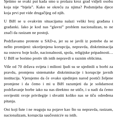
Sjetimo se svaki put kada smo u prolazu kroz grad vidjeli osobu
koja nije “bijela”. Kako se okreću za njima? Podsmijeha djece
koja prvi put vide drugačijeg od njih.
U BiH se u ovakvim situacijama nalazi veliki broj građana i
građanki. Iako je kod nas “glavni” problem nacionalizan, to ne
znači da rasizam ne postoji.
Podržavamo proteste u SAD-u, jer su se javili iz potrebe da se
nešto promijeni: ukorijenjena korupcija, nepravda, diskriminacija
na osnovu boje kože, nacionalnosti, spola, religijske pripadnosti…
U BiH se borimo protiv tih istih nepravdi u raznim oblicima.
Više od 70 država svijeta i milioni ljudi su se ujedinili u borbi za
pravdu, promjenu sistematske diskriminacije i korupcije javnih
institucija. Vjerujemo da će ovako ujedinjen narod postići željene
promjene i da ćemo i mi u BiH razumjeti da je solidarnost
podržavanje borbe iako na nas direktno ne utiče, i u nadi da ćemo
osvijestiti svoje privilegije i shvatiti koliko nas se tiču određena
pitanja.
Oni koji šute i ne reaguju na pojave kao što su nepravda, rasizam,
nacionalizam, korupcija saučesnici/e su istih.