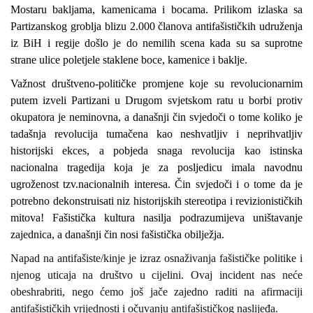
Mostaru bakljama, kamenicama i bocama.
Prilikom izlaska sa
Partizanskog groblja blizu 2.000 članova antifašističkih udruženja
iz BiH i regije došlo je do nemilih scena kada su sa suprotne
strane ulice poletjele staklene boce, kamenice i baklje.
Važnost društveno-političke promjene koje su revolucionarnim
putem izveli Partizani u Drugom svjetskom ratu u borbi protiv
okupatora je neminovna, a današnji čin svjedoči o tome koliko je
tadašnja revolucija tumačena kao neshvatljiv i neprihvatljiv
historijski ekces, a pobjeda snaga revolucija kao istinska
nacionalna tragedija koja je za posljedicu imala navodnu
ugroženost tzv.nacionalnih interesa. Čin svjedoči i o tome da je
potrebno dekonstruisati niz historijskih stereotipa i revizionističkih
mitova! Fašistička kultura nasilja podrazumijeva uništavanje
zajednica, a današnji čin nosi fašistička obilježja.
Napad na antifašiste/kinje je izraz osnaživanja fašističke politike i
njenog uticaja na društvo u cijelini. Ovaj incident nas neće
obeshrabriti, nego ćemo još jače zajedno raditi na afirmaciji
antifašističkih vrijednosti i očuvanju antifašističkog naslijeđa.