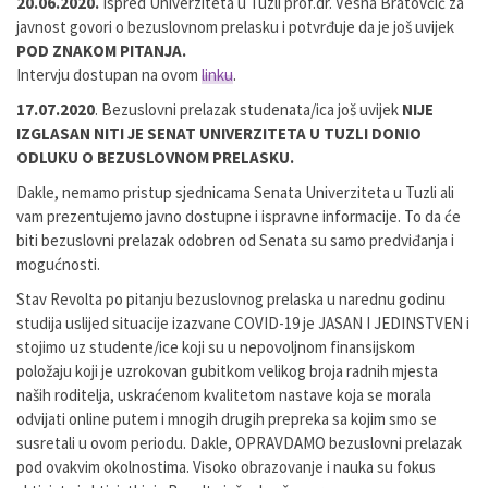
20.06.2020.
Ispred Univerziteta u Tuzli prof.dr. Vesna Bratovčić za
javnost govori o bezuslovnom prelasku i potvrđuje da je još uvijek
POD ZNAKOM PITANJA.
Intervju dostupan na ovom
linku
.
17.07.2020
. Bezuslovni prelazak studenata/ica još uvijek
NIJE
IZGLASAN NITI JE SENAT UNIVERZITETA U TUZLI DONIO
ODLUKU O BEZUSLOVNOM PRELASKU.
Dakle, nemamo pristup sjednicama Senata Univerziteta u Tuzli ali
vam prezentujemo javno dostupne i ispravne informacije. To da će
biti bezuslovni prelazak odobren od Senata su samo predviđanja i
mogućnosti.
Stav Revolta po pitanju bezuslovnog prelaska u narednu godinu
studija uslijed situacije izazvane COVID-19 je JASAN I JEDINSTVEN i
stojimo uz studente/ice koji su u nepovoljnom finansijskom
položaju koji je uzrokovan gubitkom velikog broja radnih mjesta
naših roditelja, uskraćenom kvalitetom nastave koja se morala
odvijati online putem i mnogih drugih prepreka sa kojim smo se
susretali u ovom periodu. Dakle, OPRAVDAMO bezuslovni prelazak
pod ovakvim okolnostima. Visoko obrazovanje i nauka su fokus