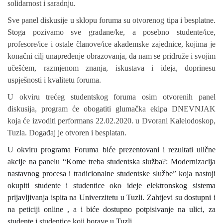
solidarnost i saradnju.
Sve panel diskusije u sklopu foruma su otvorenog tipa i besplatne.
Stoga pozivamo sve građane/ke, a posebno studente/ice,
profesore/ice i ostale članove/ice akademske zajednice, kojima je
konačni cilj unapređenje obrazovanja, da nam se pridruže i svojim
učešćem, razmjenom znanja, iskustava i ideja, doprinesu
uspješnosti i kvalitetu foruma.
U okviru trećeg studentskog foruma osim otvorenih panel
diskusija, program će obogatiti glumačka ekipa DNEVNJAK
koja će izvoditi performans 22.02.2020. u Dvorani Kaleiodoskop,
Tuzla. Događaj je otvoren i besplatan.
U okviru programa Foruma biće prezentovani i rezultati ulične
akcije na panelu “Kome treba studentska služba?: Modernizacija
nastavnog procesa i tradicionalne studentske službe” koja nastoji
okupiti studente i studentice oko ideje elektronskog sistema
prijavljivanja ispita na Univerzitetu u Tuzli. Zahtjevi su dostupni i
na peticiji online , a i biće dostupno potpisivanje na ulici, za
studente i studentice koji borave u Tuzli.