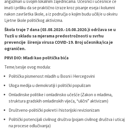
angažman u svojim lokalnim zajednicama. Učesnici i učesnice će
imati i priliku da se praktično izraze kroz pisanje eseja i kolumni
nakon završetka škole, a iz područja o kojim budu učili/e u okviru
Ljetne škole političkog aktivizma.
Škola traje 7 dana (03.08.2020.-10.08.2020.)i održava se u
Tuzli u skladu sa mjerama predostrožnosti u svrhu
prevencije širenja virusa COVID-19. Broj učesnika/ica je
ograničen.
PRVI DIO: Mladi kao politička bića
Teme/sesije ovog modula:
Politička pismenost mladih u Bosni i Hercegovini
Uloga medija u demokratiji i politički populizam
Omladinske politike i omladinsko učešće (Zakon o mladima,
struktura gradskih omladinskih vijeća, “ulični” aktivizam)
Društveno-politički pokreti i historijski revizionizam
Politički potencijali civilnog društva (pojam civilnog društva i uticaj
na procese odlučivanja)