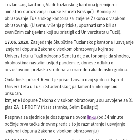
Tuzlanskog kantona, Vladi Tuzlanskog kantona (premijeru i
ministrici obrazovanja i nauke Fahreti Brašnjić) i Komisiji za
obrazovanje Tuzlanskog kantona za izmjene Zakona o visokom
obrazovanju. (U svrhu vršenja pritiska, upoznati smo bili sa
zvaničnim zahtjevima koji su pristigli od Univerziteta u Tuzli).
17.06. 2020.
Zasijedanje Skupštine Tuzlanskog kantona i usvajanje
izmjena i dopuna Zakona o visokom obrazovanju kojim se
Univerzitetu u Tuzli odnosno Senatu daje autonomija da shodno,
okolnostima nastalim usljed pandemije, donese odluku o
bezuslovnom prelasku studenata u narednu akademsku godinu.
Omladinski pokret Revolt je prisustvovao ovoj sjednici. Ispred
Univerziteta u Tuzli i Studentskog parlamenta niko nije bio
prisutan.
Izmjene i dopune Zakona o visokom obrazovanju su usvojene sa 31
glas ZA i 1 PROTIV (Naša stranka, Selim Bešlagić)
Rasprava sa sjednice je dostupna na ovom
linku
.(od 54.minute
počinje prva tačka dnevnog reda a to je razmatranje i usvajanje
izmjena i dopuna Zakona o visokom obrazovanju)