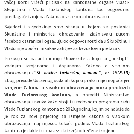
vašoj borbi vršeći pritisak na kantonalne organe vlasti-
Skupštinu i Vladu Tuzlanskog kantona kao odgovorne
predlagače izmjena Zakona o visokom obrazovanju.
Svjedoci i svjedokinje smo stanja u kojem se poslanici
Skupštine i ministrica obrazovanja izjašnjavaju putem
facebook stranice i ograđuju od odgovornosti da u Skupštinu i
Vladu nije upućen nikakav zahtjev za bezuslovni prelazak.
Pozivaju se na autonomiju Univerziteta koju su „postigli”
zadnjim izmjenama i dopunama Zakona o visokom
obrazovanju
(
“Sl. novine Tuzlanskog kantona”, br. 15/2019
)
zbog presude Ustavnog suda ali koja u praksi nije moguća
jer
izmjene Zakona o visokom obrazovanju mora predložiti
Vlada Tuzlanskog kantona,
a obraditi Ministarstvo
obrazovanja i nauke kako stoji i u redovnom programu radu
Vlade Tuzlanskog kantona za 2020.godinu, kojim se nalaže da
je rok za novi prijedlog za izmjene Zakona o visokom
obrazovanju maj mjesec tekuće godine. Vlada Tuzlanskog
kantona je dakle i u obavezi da izvrši određene izmjene.