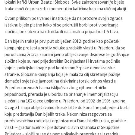
lokalni kafići Urban Beatz i Sloboda. Svi/e zainteresovani/e bijele
trake moći će preuzeti u pomenutim kafićima kao i na uličnoj akciji.
Ovom prilikom pozivamo i institucije da na prozore svojih zgrada
istaknu bijelo platno kako bi se pridružili borbi protiv poricanja
zločina, bez obzira na etničku ili nacionalnu pripadnost žrtava.
Dan bijelih traka je prvi put obilježen 2012. godine kao početak
kampanje protesta protiv odluke gradskih vlasti u Prijedoru da se
porodicama žrtava zabrani javno obilježavanje dvadesete godišnjice
zločina koje su nad prijedorskim Bošnjacima i Hrvatima počinile
vojne i policijske snage pod kontrolom Srpske demokratske
stranke. Globalna kampanja koja je imala za cilj skretanje pažnje
domaće i svjetske javnosti na diskriminatorski odnos vlasti u
Prijedoru prema žrtvama isključivo zbog njihove etničke
pripadnosti, prerasla je u borbu za priznanje i memorijalizaciju
sjećanja na 102 djece ubijene u Prijedoru od 1992. do 1995. godine.
Ovog 31. maja obilježavamo i korak bliže do konačne pobjede u borbi
koju predstavlja Dan bijelih traka. Nakon niza razgovora sa
predstavnicima roditelja i organizatora Dana bijelih traka, gradske
vlasti – gradonačelnik i predstavnici svih stranaka iz Skupštine
Prijedora – složili su se da nema nikakvih prepreka za izgradnju