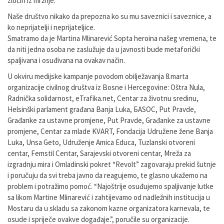
zločin iz mržnje.
Naše društvo nikako da prepozna ko su mu saveznici i saveznice, a
ko neprijatelji i neprijateljice.
Smatramo da je Martina Mlinarević Sopta heroina našeg vremena, te
da niti jedna osoba ne zaslužuje da u javnosti bude metaforički
spaljivana i osuđivana na ovakav način.
U okviru medijske kampanje povodom obilježavanja 8.marta
organizacije civilnog društva iz Bosne i Hercegovine: Oštra Nula,
Radnička solidarnost, eTrafika.net, Centar za životnu sredinu,
Helsinški parlament građana Banja Luka, БASOC, Put Pravde,
Građanke za ustavne promjene, Put Pravde, Građanke za ustavne
promjene, Centar za mlade KVART, Fondacija Udružene žene Banja
Luka, Unsa Geto, Udruženje Amica Educa, Tuzlanski otvoreni
centar, Femstil Centar, Sarajevski otvoreni centar, Mreža za
izgradnju mira i Omladinski pokret “Revolt” zagovaraju prekid šutnje
i poručuju da svi treba javno da reagujemo, te glasno ukažemo na
problem i potražimo pomoć. “Najoštrije osuđujemo spaljivanje lutke
sa likom Martine Mlinarević i zahtijevamo od nadležnih institucija u
Mostaru da u skladu sa zakonom kazne organizatora karnevala, te
osude i spriječe ovakve događaje.”, poručile su organizacije.