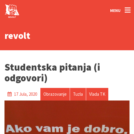
MENU
revolt
Studentska pitanja (i
odgovori)
17 Jula, 2020
Obrazovanje
Tuzla
Vlada TK