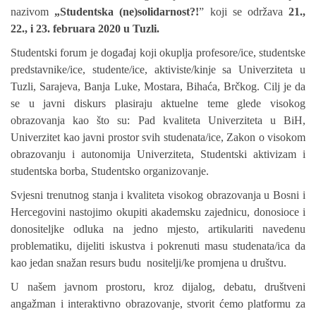
nazivom
„Studentska (ne)solidarnost?!
” koji se održava
21.,
22., i 23. februara 2020 u Tuzli.
Studentski forum je događaj koji okuplja profesore/ice, studentske
predstavnike/ice, studente/ice, aktiviste/kinje sa Univerziteta u
Tuzli, Sarajeva, Banja Luke, Mostara, Bihaća, Brčkog. Cilj je da
se u javni diskurs plasiraju aktuelne teme glede visokog
obrazovanja kao što su: Pad kvaliteta Univerziteta u BiH,
Univerzitet kao javni prostor svih studenata/ice, Zakon o visokom
obrazovanju i autonomija Univerziteta, Studentski aktivizam i
studentska borba, Studentsko organizovanje.
Svjesni trenutnog stanja i kvaliteta visokog obrazovanja u Bosni i
Hercegovini nastojimo okupiti akademsku zajednicu, donosioce i
donositeljke odluka na jedno mjesto, artikulariti navedenu
problematiku, dijeliti iskustva i pokrenuti masu studenata/ica da
kao jedan snažan resurs budu nositelji/ke promjena u društvu.
U našem javnom prostoru, kroz dijalog, debatu, društveni
angažman i interaktivno obrazovanje, stvorit ćemo platformu za