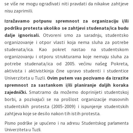
se više ne mogu ograđivati niti pravdati da nikakve zahtjeve
nisu zaprimili.
Izražavamo potpunu spremnost za organizaciju i/ili
podršku protesta ukoliko se zahtjevi studenata/ica budu
dalje ignorisali.
Otvoreni smo za saradnju, studentsko
organizovanje i otpor vlasti koja nema sluha za potrebe
studenata/ica. Kao pokret nastao na studentskom
organizovanju i otporu strukturama koje nemaju sluha za
potrebe studenata/ica od 2005. većinu našeg Pokreta,
aktivista i aktivistkinja čine upravo studenti i studentice
Univerziteta u Tuzli.
Ovim putem vas pozivamo da izrazite
spremnost za sastankom i/ili planiranje daljih koraka
zajednički.
Smatramo da možemo doprinijeti studentskoj
borbi, a pozivajući se na prošlost organizacije masovnih
studentskih protesta (2005-2009) i ispunjenje studentskih
zahtjeva koje se desilo nakon tih istih protesta.
Pismo podrške je upućeno i na adresu Studentskog parlamenta
Univerziteta u Tuzli.