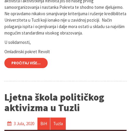
aktivista i aktivistkinja Revolta još od našeg prvog
samoorganizovanja i nastanka Pokreta te shodno tome djelujemo.
Ne opravdamo nikakvo smanjivanje kriterijuma i rušenje kredibiliteta
Univerziteta u Tuzli koji ionako nije u zavidnoj poziciji. Način
polaganja ispita i ocjenjivanja i dalje mora ostati u skladu sa najvišim
mogućim standardima visokog obrazovanja.
U solidarnosti,
Omladinski pokret Revolt
PROČITAJ VIŠE...
Ljetna škola političkog
aktivizma u Tuzli
3 Jula, 2020
BiH
Tuzla