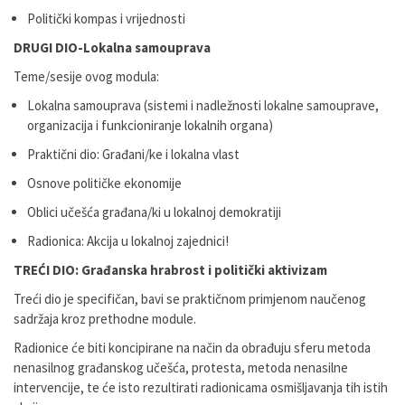
Politički kompas i vrijednosti
DRUGI DIO-Lokalna samouprava
Teme/sesije ovog modula:
Lokalna samouprava (sistemi i nadležnosti lokalne samouprave,
organizacija i funkcioniranje lokalnih organa)
Praktični dio: Građani/ke i lokalna vlast
Osnove političke ekonomije
Oblici učešća građana/ki u lokalnoj demokratiji
Radionica: Akcija u lokalnoj zajednici!
TREĆI DIO: Građanska hrabrost i politički aktivizam
Treći dio je specifičan, bavi se praktičnom primjenom naučenog
sadržaja kroz prethodne module.
Radionice će biti koncipirane na način da obrađuju sferu metoda
nenasilnog građanskog učešća, protesta, metoda nenasilne
intervencije, te će isto rezultirati radionicama osmišljavanja tih istih