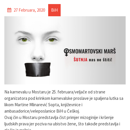
27 Februara, 2020
BiH
Na karnevalu u Mostaru je 25. februara/veljače od strane
organizatora pod krinkom karnevalske proslave je spaljena lutka sa
likom Martine Mlinarević Sopta, književnice i
ambasadorice/veleposlanice BiH u Češkoj.
Ovaj čin u Mostaru predstavlja čist primjer mizoginije i kršenje
ljudskih prava jer poziva na ubistvo žene, što takođe predstavlja i