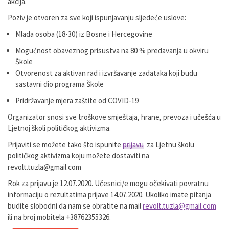
akcija.
Poziv je otvoren za sve koji ispunjavanju sljedeće uslove:
Mlada osoba (18-30) iz Bosne i Hercegovine
Mogućnost obaveznog prisustva na 80 % predavanja u okviru
Škole
Otvorenost za aktivan rad i izvršavanje zadataka koji budu
sastavni dio programa Škole
Pridržavanje mjera zaštite od COVID-19
Organizator snosi sve troškove smještaja, hrane, prevoza i učešća u
Ljetnoj školi političkog aktivizma.
Prijaviti se možete tako što ispunite
prijavu
za Ljetnu školu
političkog aktivizma koju možete dostaviti na
revolt.tuzla@gmail.com
Rok za prijavu je 12.07.2020. Učesnici/e mogu očekivati povratnu
informaciju o rezultatima prijave 14.07.2020. Ukoliko imate pitanja
budite slobodni da nam se obratite na mail
revolt.tuzla@gmail.com
ili na broj mobitela +38762355326.