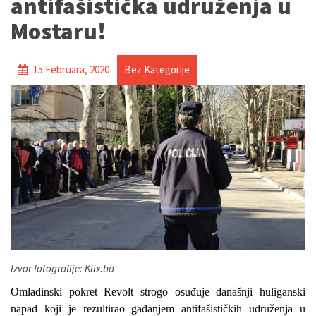
antifašistička udruženja u
Mostaru!
15 Februara, 2020
Bez Kategorije
Izvor fotografije: Klix.ba
Omladinski pokret Revolt strogo osuđuje današnji huliganski
napad koji je rezultirao gađanjem antifašističkih udruženja u