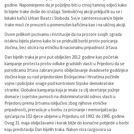
godine. Napominjemo da je poželjno biti u crnoj/tamnoj odjeći kako
bi bijele trake došle do izražaja. Simboličnoj akciji priključili su se i
lokalni kafići Urban Beatz i Sloboda. Svi/e zainteresovani/e bijele
trake moći će preuzeti u pomenutim kafićima kao i na uličnoj akciji.
Ovom prilikom pozivamo i institucije da na prozore svojih zgrada
istaknu bijelo platno kako bi se pridružili borbi protiv poricanja
zločina, bez obzira na etničku ili nacionalnu pripadnost žrtava.
Dan bijelih traka je prvi put obilježen 2012. godine kao početak
kampanje protesta protiv odluke gradskih vlasti u Prijedoru da se
porodicama žrtava zabrani javno obilježavanje dvadesete godišnjice
zločina koje su nad prijedorskim Bošnjacima i Hrvatima počinile
vojne i policijske snage pod kontrolom Srpske demokratske
stranke. Globalna kampanja koja je imala za cilj skretanje pažnje
domaće i svjetske javnosti na diskriminatorski odnos vlasti u
Prijedoru prema žrtvama isključivo zbog njihove etničke
pripadnosti, prerasla je u borbu za priznanje i memorijalizaciju
sjećanja na 102 djece ubijene u Prijedoru od 1992. do 1995. godine.
Ovog 31. maja obilježavamo i korak bliže do konačne pobjede u borbi
koju predstavlja Dan bijelih traka. Nakon niza razgovora sa