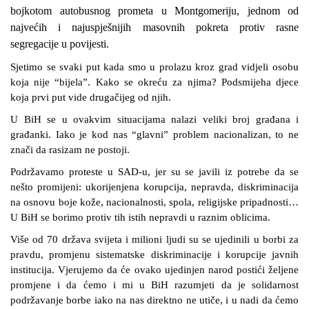
bojkotom autobusnog prometa u Montgomeriju, jednom od
najvećih i najuspješnijih masovnih pokreta protiv rasne
segregacije u povijesti.
Sjetimo se svaki put kada smo u prolazu kroz grad vidjeli osobu
koja nije “bijela”. Kako se okreću za njima? Podsmijeha djece
koja prvi put vide drugačijeg od njih.
U BiH se u ovakvim situacijama nalazi veliki broj građana i
građanki. Iako je kod nas “glavni” problem nacionalizan, to ne
znači da rasizam ne postoji.
Podržavamo proteste u SAD-u, jer su se javili iz potrebe da se
nešto promijeni: ukorijenjena korupcija, nepravda, diskriminacija
na osnovu boje kože, nacionalnosti, spola, religijske pripadnosti…
U BiH se borimo protiv tih istih nepravdi u raznim oblicima.
Više od 70 država svijeta i milioni ljudi su se ujedinili u borbi za
pravdu, promjenu sistematske diskriminacije i korupcije javnih
institucija. Vjerujemo da će ovako ujedinjen narod postići željene
promjene i da ćemo i mi u BiH razumjeti da je solidarnost
podržavanje borbe iako na nas direktno ne utiče, i u nadi da ćemo