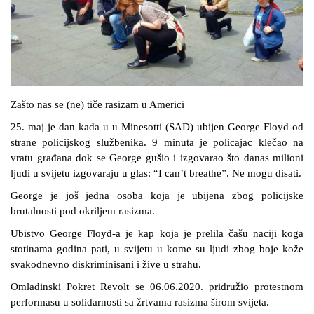
Zašto nas se (ne) tiče rasizam u Americi
25. maj je dan kada u u Minesotti (SAD) ubijen George Floyd od
strane policijskog službenika. 9 minuta je policajac klečao na
vratu građana dok se George gušio i izgovarao što danas milioni
ljudi u svijetu izgovaraju u glas: “I can’t breathe”. Ne mogu disati.
George je još jedna osoba koja je ubijena zbog policijske
brutalnosti pod okriljem rasizma.
Ubistvo George Floyd-a je kap koja je prelila čašu naciji koga
stotinama godina pati, u svijetu u kome su ljudi zbog boje kože
svakodnevno diskriminisani i žive u strahu.
Omladinski Pokret Revolt se 06.06.2020. pridružio protestnom
performasu u solidarnosti sa žrtvama rasizma širom svijeta.