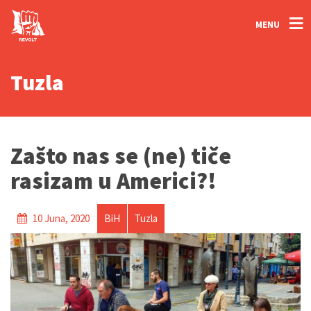
MENU
Tuzla
Zašto nas se (ne) tiče
rasizam u Americi?!
10 Juna, 2020
BiH
Tuzla