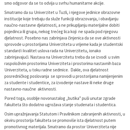
smo odgovor da se to odvija u svrhu humanitarne akcije.
Smatramo da su Univerzitet u Tuzli, i njegove jedinice obrazovne
institucije koje trebaju da služe funkciji obrazovanja, i obavljanju
naučno-nastavne djelatnosti, a ne prikupljanju materijalne dobiti
pojedinca ili grupa, nekog trećeg lica koji ne spada pod njegovu
djelatnost. Posebno nas zabrinjava činjenica da se ove aktivnosti
sprovode u prostorijama Univerziteta u vrijeme kada je studentski
standard i kvalitet uslova rada na Univerzitetu, ionako
zabrinjavajući. Nastava na Univerzitetu treba da se izvodi u svim
raspoloživim prostorima Univerziteta i prostorima nastavnih baza
Univerziteta, u toku radne sedmice. Dakle, ova djelatnost
posredničkog poslovanja se sprovodi u prostorijama namijenjenim
za studente i studentice, za izvođenje nastave ili neke druge
nastavno-naučne aktivnosti.
Pored toga, osoblje novonastalog „butika” puši unutar zgrade
fakulteta što dodatno ugrožava stanje studenata i studentica.
Osim upražnjavanja Statutom i Pravilnikom zabranjenih aktivnosti, u
okviru prostorija fakulteta se promoviše ista djelatnost putem
promotivnog materijala. Smatramo da prostor Univerziteta nije