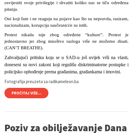
osvijestiti svoje privilegije i shvatiti koliko nas se tiču određena
pitanja.
Oni koji šute i ne reaguju na pojave kao što su nepravda, rasizam,
nacionalizam, korupcija saučesnici/e su istih.
Protest nikada nije zbog određene “kulture”. Protest je
jednostavno jer zbog mnoštvo razloga više ne možemo disati.
(CAN’T BREATHE).
Zahvaljujući pritisku koja se u SAD-u još uvijek vrši na vlasti,
doneseni su novi zakoni koji regulišu diskriminatorne postupke i
policijsko ophođenje prema građanima, građankama i imovini.
Fotografija preuzeta sa radikameleon.ba
PROČITAJ VIŠE...
Poziv za obilježavanje Dana