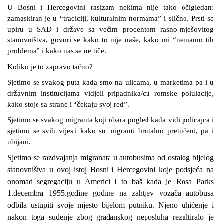
U Bosni i Hercegovini rasizam nekima nije tako očigledan:
zamaskiran je u “tradiciji, kulturalnim normama” i slično. Prsti se
upiru u SAD i države sa većim procentom rasno-mješovitog
stanovništva, govori se kako to nije naše, kako mi “nemamo tih
problema” i kako nas se ne tiče.
Koliko je to zapravo tačno?
Sjetimo se svakog puta kada smo na ulicama, u marketima pa i u
državnim institucijama vidjeli pripadnika/cu romske polulacije,
kako stoje sa strane i “čekaju svoj red”.
Sjetimo se svakog migranta koji obara pogled kada vidi policajca i
sjetimo se svih vijesti kako su migranti brutalno pretučeni, pa i
ubijani.
Sjetimo se razdvajanja migranata u autobusima od ostalog bijelog
stanovništva u ovoj istoj Bosni i Hercegovini koje podsjeća na
onomad segregaciju u Americi i to baš kada je
Rosa Parks
1.decembra 1955.godine godine na zahtjev vozača autobusa
odbila ustupiti svoje mjesto bijelom putniku. Njeno uhićenje i
nakon toga suđenje zbog građanskog neposluha rezultiralo je