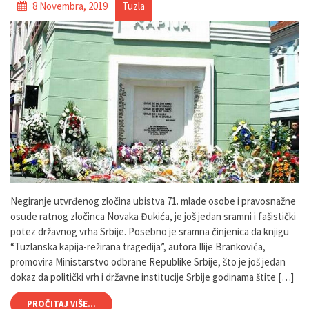
8 Novembra, 2019
Tuzla
Negiranje utvrđenog zločina ubistva 71. mlade osobe i pravosnažne
osude ratnog zločinca Novaka Đukića, je još jedan sramni i fašistički
potez državnog vrha Srbije. Posebno je sramna činjenica da knjigu
“Tuzlanska kapija-režirana tragedija”, autora Ilije Brankovića,
promovira Ministarstvo odbrane Republike Srbije, što je još jedan
dokaz da politički vrh i državne institucije Srbije godinama štite […]
PROČITAJ VIŠE...