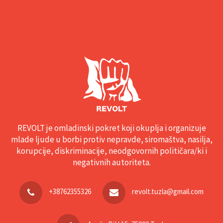
REVOLT je omladinski pokret koji okuplja i organizuje
mlade ljude u borbi protiv nepravde, siromaštva, nasilja,
korupcije, diskriminacije, neodgovornih političara/ki i
negativnih autoriteta.
+38762355326
revolt.tuzla@gmail.com