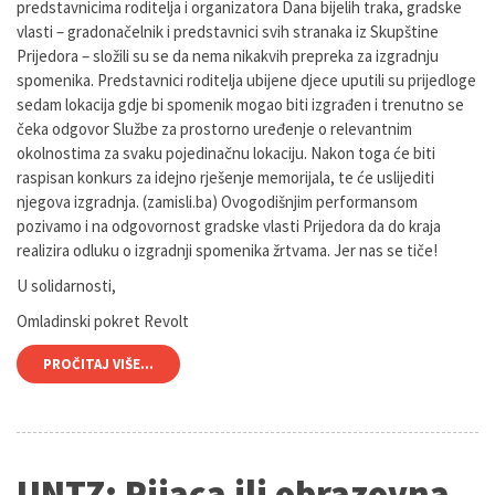
predstavnicima roditelja i organizatora Dana bijelih traka, gradske
vlasti – gradonačelnik i predstavnici svih stranaka iz Skupštine
Prijedora – složili su se da nema nikakvih prepreka za izgradnju
spomenika. Predstavnici roditelja ubijene djece uputili su prijedloge
sedam lokacija gdje bi spomenik mogao biti izgrađen i trenutno se
čeka odgovor Službe za prostorno uređenje o relevantnim
okolnostima za svaku pojedinačnu lokaciju. Nakon toga će biti
raspisan konkurs za idejno rješenje memorijala, te će uslijediti
njegova izgradnja. (zamisli.ba) Ovogodišnjim performansom
pozivamo i na odgovornost gradske vlasti Prijedora da do kraja
realizira odluku o izgradnji spomenika žrtvama. Jer nas se tiče!
U solidarnosti,
Omladinski pokret Revolt
PROČITAJ VIŠE...
UNTZ: Pijaca ili obrazovna