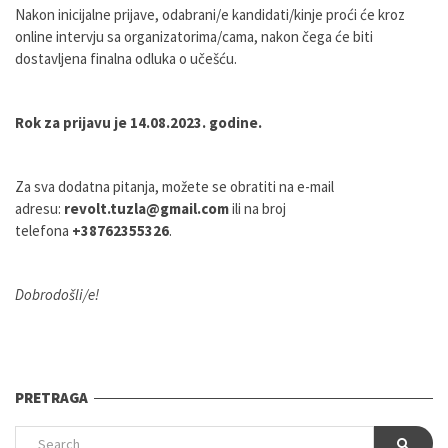
Nakon inicijalne prijave, odabrani/e kandidati/kinje proći će kroz
online intervju sa organizatorima/cama, nakon čega će biti
dostavljena finalna odluka o učešću.
Rok za prijavu je 14.08.2023. godine.
Za sva dodatna pitanja, možete se obratiti na e-mail
adresu:
revolt.tuzla@gmail.com
ili na broj
telefona
+38762355326
.
Dobrodošli/e!
PRETRAGA