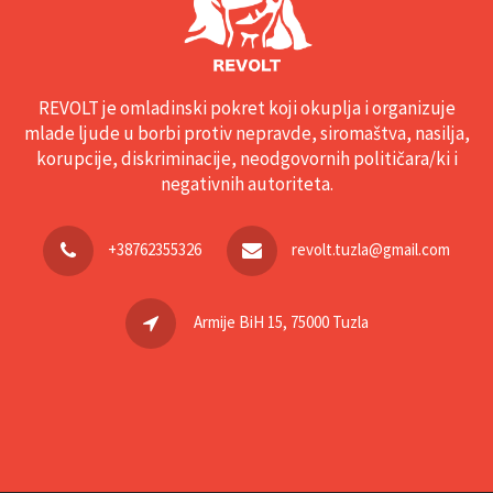
REVOLT je omladinski pokret koji okuplja i organizuje
mlade ljude u borbi protiv nepravde, siromaštva, nasilja,
korupcije, diskriminacije, neodgovornih političara/ki i
negativnih autoriteta.
+38762355326
revolt.tuzla@gmail.com
Armije BiH 15, 75000 Tuzla