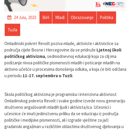
24 Jula, 2023
BiH
Mladi
Obrazovanje
Politika
Tuzla
Omladinski pokret Revolt poziva mlade, aktiviste i aktivistice sa
područja cijele Bosne i Hercegovine da se pridruže
Ljetnoj školi
politi
č
kog aktivizma
, sedmodnevnoj edukaciji koja za cilj ima
podizanje nivoa političke pismenosti mladih i poticanje mladih na
aktivno učešće u procesima donošenja odluka, a koja će biti održana
u periodu
11-17. septembra u Tuzli
.
Škola političkog aktivizma je programska i intenzivna aktivnost
Omladinskog pokreta Revolt i svake godine izvede novu generaciju
društveno angažovanih mladih ljudi i aktivista/ica. Učesnici i
učesnice će imati jedinstvenu priliku da se educiraju iz područja
političke i medijske pismenosti, ali i izgrade vještine za jači
građanski angažman u različitim oblastima društvenog djelovanja u