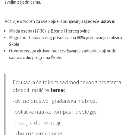
svojim zajednicama.
Poziv je otvoren za sve koji/e ispunjavanju sljedeće
uslove
:
Mlada osoba (17-30) iz Bosne i Hercegovine
Mogućnost obaveznog prisustva na 80% predavanja u okviru
Škole
Otvorenost za aktivan rad i izvršavanje zadataka koji budu
sastavni dio programa Škole.
Edukacija će tokom sedmodnevnog programa
obraditi različite
teme
:
-civilno društvo i građanska hrabrost
-politička nauka, kompas i ideologije
-mediji u demokratiji
-izbori i izborni proces