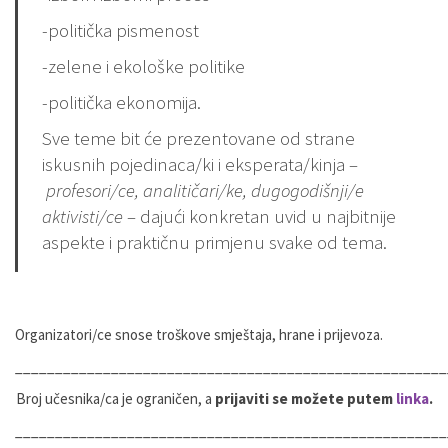
-politička pismenost
-zelene i ekološke politike
-politička ekonomija.
Sve teme bit će prezentovane od strane
iskusnih pojedinaca/ki i eksperata/kinja –
profesori/ce, analiti
č
ari/ke, dugogodi
š
nji/e
aktivisti/ce
– dajući konkretan uvid u najbitnije
aspekte i praktičnu primjenu svake od tema.
Organizatori/ce snose troškove smještaja, hrane i prijevoza.
______________________________________________________
Broj učesnika/ca je ograničen, a
prijaviti se možete putem
linka
.
______________________________________________________