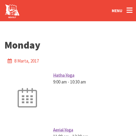
MENU
Monday
8 Marta, 2017
adelm
Hatha Yoga
9:00 am
-
10:30 am
Aerial Yoga