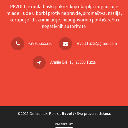
REVOLT je omladinski pokret koji okuplja i organizuje
mlade ljude u borbi protiv nepravde, siromaštva, nasilja,
korupcije, diskriminacije, neodgovornih političara/ki i
negativnih autoriteta.
+38762355326
revolt.tuzla@gmail.com
Armije BiH 15, 75000 Tuzla
©2025 Omladinski Pokret
Revolt
· Sva prava zadržana.