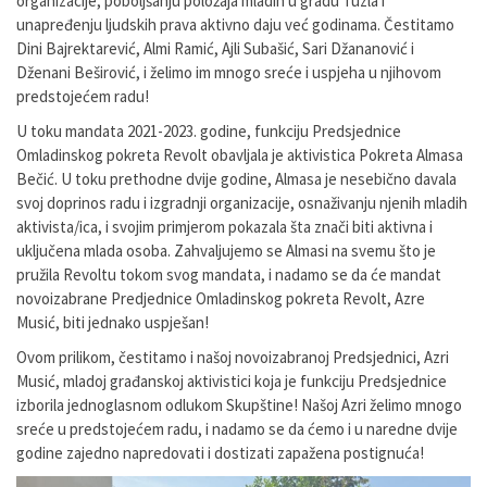
organizacije, poboljšanju položaja mladih u gradu Tuzla i
unapređenju ljudskih prava aktivno daju već godinama. Čestitamo
Dini Bajrektarević, Almi Ramić, Ajli Subašić, Sari Džananović i
Dženani Beširović, i želimo im mnogo sreće i uspjeha u njihovom
predstojećem radu!
U toku mandata 2021-2023. godine, funkciju Predsjednice
Omladinskog pokreta Revolt obavljala je aktivistica Pokreta Almasa
Bečić. U toku prethodne dvije godine, Almasa je nesebično davala
svoj doprinos radu i izgradnji organizacije, osnaživanju njenih mladih
aktivista/ica, i svojim primjerom pokazala šta znači biti aktivna i
uključena mlada osoba. Zahvaljujemo se Almasi na svemu što je
pružila Revoltu tokom svog mandata, i nadamo se da će mandat
novoizabrane Predjednice Omladinskog pokreta Revolt, Azre
Musić, biti jednako uspješan!
Ovom prilikom, čestitamo i našoj novoizabranoj Predsjednici, Azri
Musić, mladoj građanskoj aktivistici koja je funkciju Predsjednice
izborila jednoglasnom odlukom Skupštine! Našoj Azri želimo mnogo
sreće u predstojećem radu, i nadamo se da ćemo i u naredne dvije
godine zajedno napredovati i dostizati zapažena postignuća!