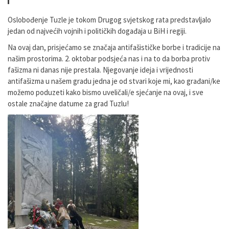
Oslobođenje Tuzle je tokom Drugog svjetskog rata predstavljalo
jedan od najvećih vojnih i političkih događaja u BiH i regiji.
Na ovaj dan, prisjećamo se značaja antifašističke borbe i tradicije na
našim prostorima. 2. oktobar podsjeća nas i na to da borba protiv
fašizma ni danas nije prestala. Njegovanje ideja i vrijednosti
antifašizma u našem gradu jedna je od stvari koje mi, kao građani/ke
možemo poduzeti kako bismo uveličali/e sjećanje na ovaj, i sve
ostale značajne datume za grad Tuzlu!