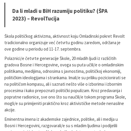
Da li mladi u BiH razumiju politiku? (ŠPA
2023) – RevolTucija
Škola političkog aktivizma, aktivnost koju Omladinski pokret Revolt
tradicionalno organizuje već četvrtu godinu zaredom, održana je
ove godine u periodu od 11-17. septembra.
Polaznici/e četvrte generacije Škole, 20 mladih ljudi iz različitih
gradova Bosne i Hercegovine, ovoga su puta učili/e o omladinskim
politikama, medijima, odnosima s javnostima, političkoj ekonomiji,
političkim ideologijama i strankama. Imali/e su priliku pozicionirati se
na političom kompasu, ali i saznati nešto više o izborima i izbornim
procesima i kako prepoznati politički populizam. Kroz predavanja i
popratne radionice, sve ono što su naučili/e tokom programa Škole,
mogli/e su primijeniti praktično kroz aktivističke metode nenasilne
akcije.
Eminentna imena iz akademske zajednice, politike, ali i medija u
Bosni i Hercegovini, razgovarali/e su s mladim ljudima i podijelili