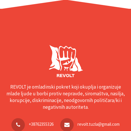
REVOLT je omladinski pokret koji okuplja i organizuje
mlade ljude u borbi protiv nepravde, siromaštva, nasilja,
korupcije, diskriminacije, neodgovornih političara/ki i
negativnih autoriteta.
+38762355326
revolt.tuzla@gmail.com