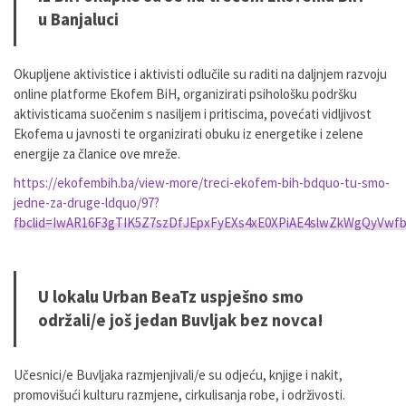
u Banjaluci
Okupljene aktivistice i aktivisti odlučile su raditi na daljnjem razvoju
online platforme Ekofem BiH, organizirati psihološku podršku
aktivisticama suočenim s nasiljem i pritiscima, povećati vidljivost
Ekofema u javnosti te organizirati obuku iz energetike i zelene
energije za članice ove mreže.
https://ekofembih.ba/view-more/treci-ekofem-bih-bdquo-tu-smo-
jedne-za-druge-ldquo/97?
fbclid=IwAR16F3gTIK5Z7szDfJEpxFyEXs4xE0XPiAE4slwZkWgQyVwf
U lokalu Urban BeaTz uspješno smo
održali/e još jedan Buvljak bez novca!
Učesnici/e Buvljaka razmjenjivali/e su odjeću, knjige i nakit,
promovišući kulturu razmjene, cirkulisanja robe, i održivosti.