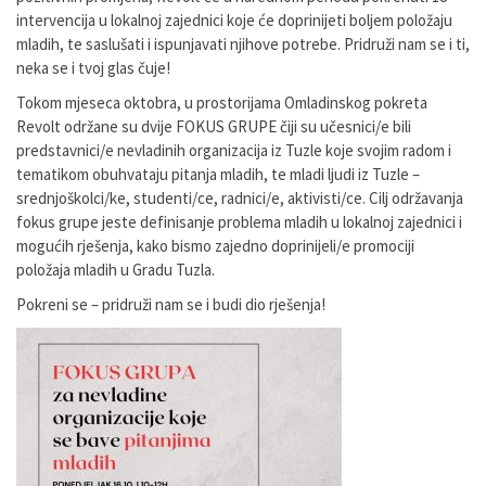
intervencija u lokalnoj zajednici koje će doprinijeti boljem položaju
mladih, te saslušati i ispunjavati njihove potrebe. Pridruži nam se i ti,
neka se i tvoj glas čuje!
Tokom mjeseca oktobra, u prostorijama Omladinskog pokreta
Revolt održane su dvije FOKUS GRUPE čiji su učesnici/e bili
predstavnici/e nevladinih organizacija iz Tuzle koje svojim radom i
tematikom obuhvataju pitanja mladih, te mladi ljudi iz Tuzle –
srednjoškolci/ke, studenti/ce, radnici/e, aktivisti/ce. Cilj održavanja
fokus grupe jeste definisanje problema mladih u lokalnoj zajednici i
mogućih rješenja, kako bismo zajedno doprinijeli/e promociji
položaja mladih u Gradu Tuzla.
Pokreni se – pridruži nam se i budi dio rješenja!