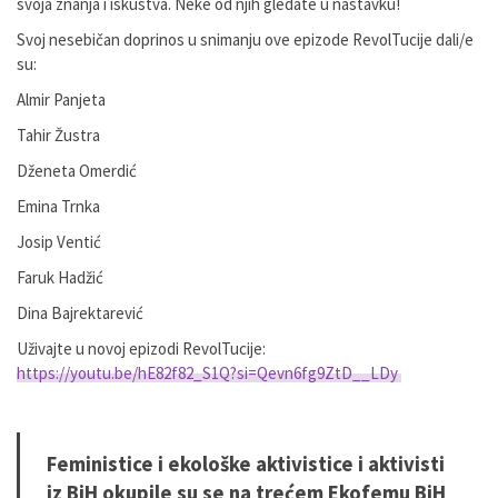
svoja znanja i iskustva. Neke od njih gledate u nastavku!
Svoj nesebičan doprinos u snimanju ove epizode RevolTucije dali/e
su:
Almir Panjeta
Tahir Žustra
Dženeta Omerdić
Emina Trnka
Josip Ventić
Faruk Hadžić
Dina Bajrektarević
Uživajte u novoj epizodi RevolTucije:
https://youtu.be/hE82f82_S1Q?si=Qevn6fg9ZtD__LDy
Feministice i ekološke aktivistice i aktivisti
iz BiH okupile su se na trećem Ekofemu BiH