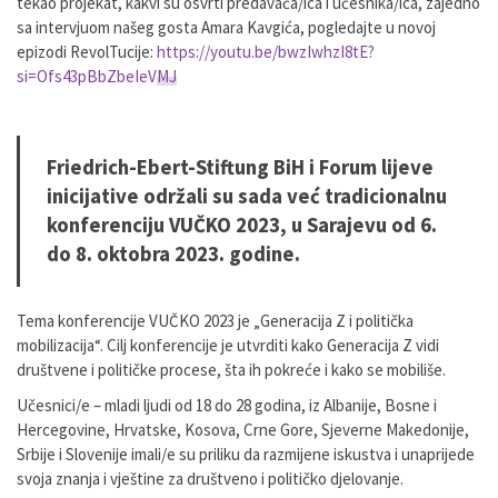
tekao projekat, kakvi su osvrti predavača/ica i učesnika/ica, zajedno
sa intervjuom našeg gosta Amara Kavgića, pogledajte u novoj
epizodi RevolTucije:
https://youtu.be/bwzIwhzI8tE?
si=Ofs43pBbZbeIeVMJ
Friedrich-Ebert-Stiftung BiH i Forum lijeve
inicijative održali su sada već tradicionalnu
konferenciju VUČKO 2023, u Sarajevu od 6.
do 8. oktobra 2023. godine.
Tema konferencije VUČKO 2023 je „Generacija Z i politička
mobilizacija“. Cilj konferencije je utvrditi kako Generacija Z vidi
društvene i političke procese, šta ih pokreće i kako se mobiliše.
Učesnici/e – mladi ljudi od 18 do 28 godina, iz Albanije, Bosne i
Hercegovine, Hrvatske, Kosova, Crne Gore, Sjeverne Makedonije,
Srbije i Slovenije imali/e su priliku da razmijene iskustva i unaprijede
svoja znanja i vještine za društveno i političko djelovanje.