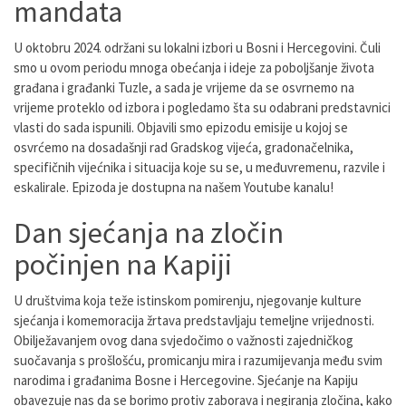
mandata
U oktobru 2024. održani su lokalni izbori u Bosni i Hercegovini. Čuli
smo u ovom periodu mnoga obećanja i ideje za poboljšanje života
građana i građanki Tuzle, a sada je vrijeme da se osvrnemo na
vrijeme proteklo od izbora i pogledamo šta su odabrani predstavnici
vlasti do sada ispunili. Objavili smo epizodu emisije u kojoj se
osvrćemo na dosadašnji rad Gradskog vijeća, gradonačelnika,
specifičnih vijećnika i situacija koje su se, u međuvremenu, razvile i
eskalirale. Epizoda je dostupna na našem Youtube kanalu!
Dan sjećanja na zločin
počinjen na Kapiji
U društvima koja teže istinskom pomirenju, njegovanje kulture
sjećanja i komemoracija žrtava predstavljaju temeljne vrijednosti.
Obilježavanjem ovog dana svjedočimo o važnosti zajedničkog
suočavanja s prošlošću, promicanju mira i razumijevanja među svim
narodima i građanima Bosne i Hercegovine. Sjećanje na Kapiju
obavezuje nas da se borimo protiv zaborava i negiranja zločina, kako