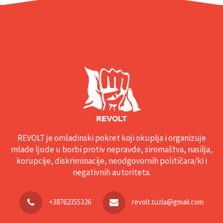
REVOLT je omladinski pokret koji okuplja i organizuje
mlade ljude u borbi protiv nepravde, siromaštva, nasilja,
korupcije, diskriminacije, neodgovornih političara/ki i
negativnih autoriteta.
+38762355326
revolt.tuzla@gmail.com