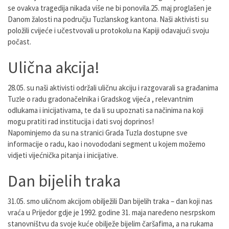
se ovakva tragedija nikada više ne bi ponovila.25. maj proglašen je
Danom žalosti na području Tuzlanskog kantona. Naši aktivisti su
položili cvijeće i učestvovali u protokolu na Kapiji odavajući svoju
počast.
Ulična akcija!
28.05. su naši aktivisti održali uličnu akciju i razgovarali sa građanima
Tuzle o radu gradonačelnika i Gradskog vijeća , relevantnim
odlukama i inicijativama, te da li su upoznati sa načinima na koji
mogu pratiti rad institucija i dati svoj doprinos!
Napominjemo da su na stranici Grada Tuzla dostupne sve
informacije o radu, kao i novododani segment u kojem možemo
vidjeti vijećnička pitanja i inicijative.
Dan bijelih traka
31.05. smo uličnom akcijom obilježili Dan bijelih traka – dan koji nas
vraća u Prijedor gdje je 1992. godine 31. maja naređeno nesrpskom
stanovništvu da svoje kuće obilježe bijelim čaršafima, a na rukama