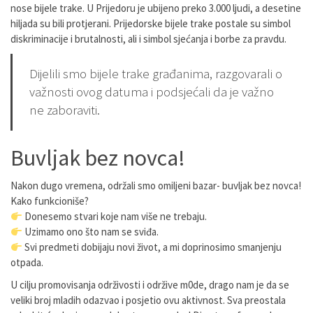
nose bijele trake. U Prijedoru je ubijeno preko 3.000 ljudi, a desetine
hiljada su bili protjerani. Prijedorske bijele trake postale su simbol
diskriminacije i brutalnosti, ali i simbol sjećanja i borbe za pravdu.
Dijelili smo bijele trake građanima, razgovarali o
važnosti ovog datuma i podsjećali da je važno
ne zaboraviti.
Buvljak bez novca!
Nakon dugo vremena, održali smo omiljeni bazar- buvljak bez novca!
Kako funkcioniše?
Donesemo stvari koje nam više ne trebaju.
Uzimamo ono što nam se sviđa.
Svi predmeti dobijaju novi život, a mi doprinosimo smanjenju
otpada.
U cilju promovisanja održivosti i održive m0de, drago nam je da se
veliki broj mladih odazvao i posjetio ovu aktivnost. Sva preostala