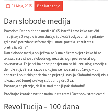
31 Maja, 2025
Bez Kategorije
Dan slobode medija
Povodom Dana slobode medija 03.05. istražili smo kako različiti
mediji izvještavaju o istom slučaju i pokušali odgovoriti na pitanje-
gdje naći pouzdane informacije u moru portala i rezultata u
pretraživačima?
Dan slobode medija obilježava se 3. maja širom svijeta kako bi se
ukazalo na važnost slobodnog, nezavisnog i profesionalnog
novinarstva. To je prilika da se podsjetimo na ključnu ulogu medija u
demokratiji, ali i na izazove s kojima se novinari suočavaju – od
cenzure i političkih pritisaka do prijetnji i nasilja. Slobodni mediji nisu
luksuz, već temelj svakog slobodnog društva.
Postavlja se pitanje, da li su naši mediji ipak slobodni?
Pročitajte kratak osvrt na našim Instagram i Facebook stranicama!
RevolTucija – 100 dana