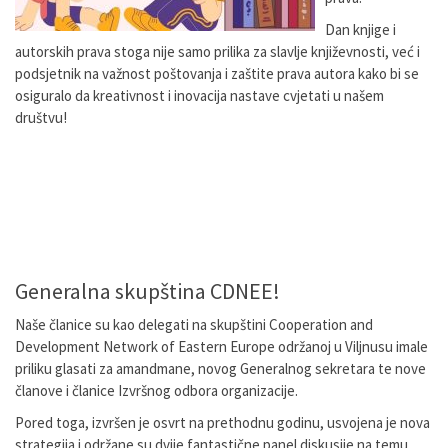
Dan knjige i
autorskih prava stoga nije samo prilika za slavlje književnosti, već i
podsjetnik na važnost poštovanja i zaštite prava autora kako bi se
osiguralo da kreativnost i inovacija nastave cvjetati u našem
društvu!
Generalna skupština CDNEE!
Naše članice su kao delegati na skupštini Cooperation and
Development Network of Eastern Europe održanoj u Viljnusu imale
priliku glasati za amandmane, novog Generalnog sekretara te nove
članove i članice Izvršnog odbora organizacije.
Pored toga, izvršen je osvrt na prethodnu godinu, usvojena je nova
strategija i održane su dvije fantastične panel diskusije na temu