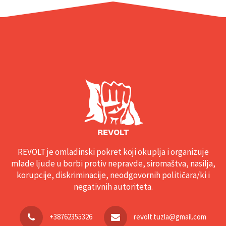
REVOLT je omladinski pokret koji okuplja i organizuje
mlade ljude u borbi protiv nepravde, siromaštva, nasilja,
korupcije, diskriminacije, neodgovornih političara/ki i
negativnih autoriteta.
+38762355326
revolt.tuzla@gmail.com