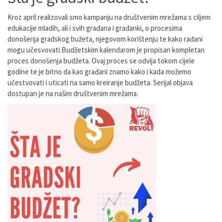
Kroz april realizovali smo kampanju na društvenim mrežama s ciljem
edukacije mladih, ali i svih građana i građanki, o procesima
donošenja gradskog bužeta, njegovom korištenju te kako rađani
mogu učesvovati.Budžetskim kalendarom je propisan kompletan
proces donošenja budžeta. Ovaj proces se odvija tokom cijele
godine te je bitno da kao građani znamo kako i kada možemo
učestvovati i uticati na samo kreiranje budžeta. Serijal objava
dostupan je na našim društvenim mrežama.