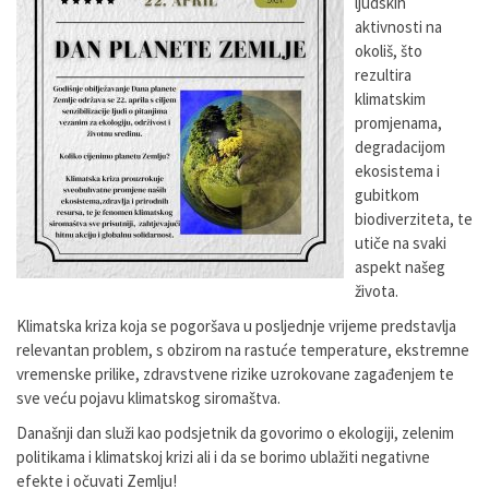
ljudskih
aktivnosti na
okoliš, što
rezultira
klimatskim
promjenama,
degradacijom
ekosistema i
gubitkom
biodiverziteta, te
utiče na svaki
aspekt našeg
života.
Klimatska kriza koja se pogoršava u posljednje vrijeme predstavlja
relevantan problem, s obzirom na rastuće temperature, ekstremne
vremenske prilike, zdravstvene rizike uzrokovane zagađenjem te
sve veću pojavu klimatskog siromaštva.
Današnji dan služi kao podsjetnik da govorimo o ekologiji, zelenim
politikama i klimatskoj krizi ali i da se borimo ublažiti negativne
efekte i očuvati Zemlju!