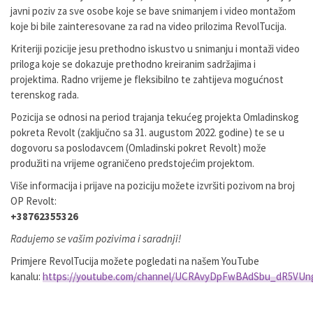
javni poziv za sve osobe koje se bave snimanjem i video montažom
koje bi bile zainteresovane za rad na video prilozima RevolTucija.
Kriteriji pozicije jesu prethodno iskustvo u snimanju i montaži video
priloga koje se dokazuje prethodno kreiranim sadržajima i
projektima. Radno vrijeme je fleksibilno te zahtijeva mogućnost
terenskog rada.
Pozicija se odnosi na period trajanja tekućeg projekta Omladinskog
pokreta Revolt (zaključno sa 31. augustom 2022. godine) te se u
dogovoru sa poslodavcem (Omladinski pokret Revolt) može
produžiti na vrijeme ograničeno predstojećim projektom.
Više informacija i prijave na poziciju možete izvršiti pozivom na broj
OP Revolt:
+38762355326
Radujemo se vašim pozivima i saradnji!
Primjere RevolTucija možete pogledati na našem YouTube
kanalu:
https://youtube.com/channel/UCRAvyDpFwBAdSbu_dR5VUn