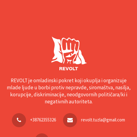
REVOLT je omladinski pokret koji okuplja i organizuje
mlade ljude u borbi protiv nepravde, siromaštva, nasilja,
korupcije, diskriminacije, neodgovornih političara/ki i
negativnih autoriteta.
+38762355326
revolt.tuzla@gmail.com