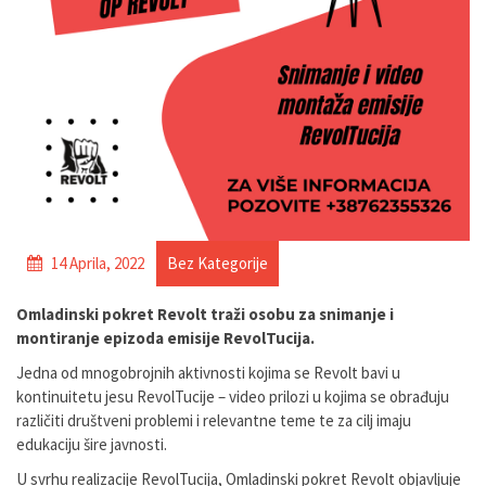
14 Aprila, 2022
Bez Kategorije
Omladinski pokret Revolt traži osobu za snimanje i
montiranje epizoda emisije RevolTucija.
Jedna od mnogobrojnih aktivnosti kojima se Revolt bavi u
kontinuitetu jesu RevolTucije – video prilozi u kojima se obrađuju
različiti društveni problemi i relevantne teme te za cilj imaju
edukaciju šire javnosti.
U svrhu realizacije RevolTucija, Omladinski pokret Revolt objavljuje