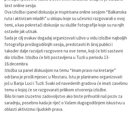
šest online sesija.
Ova izložba i panel diskusija je inspirisana online sesijom “Balkanska
ruta i aktivizam mladih” u sklopu koje su učesnici razgovarali o ovoj
temi, a kao pokretači diskusije su služile fotografije koje su na njih
ostavile jak utisak.
Sada je cilj ovakav događaj organizovati uživo u vidu izložbe najboljih
fotografija prošlogodišnjih sesija, predstaviti ih široj publici i
također dalje razvijati razgovore na ove teme, koji će biti sastavni
dio izložbe. Izložba će biti postavljena u Tuzli u periodu 13-
16.decembra.
Izložba sa panel diskusijom na temu “Imam pravo na kretanje”
održana je prošli mjesec u Mostaru. Istu je planiramo organizovati
još u Banja Luci i Tuzli. Svaki od navedenih gradova će imati zasebnu
temu o kojoj će se razgovarati prilikom otvorenja izložbe.
Bilo bi nam izuzetno zadovoljstvo ako biste prihvatili naš poziv za
saradnju, posebno kada je riječ o Vašem dugogodišnjem iskustvu u
oblasti aktivizma i ljudskih prava.