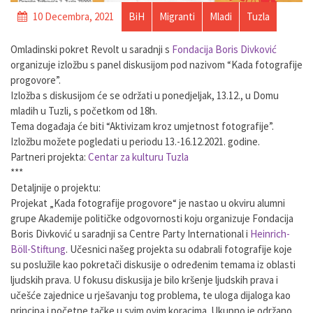
10 Decembra, 2021
BiH
Migranti
Mladi
Tuzla
Omladinski pokret Revolt u saradnji s
Fondacija Boris Divković
organizuje izložbu s panel diskusijom pod nazivom “Kada fotografije
progovore”.
Izložba s diskusijom će se održati u ponedjeljak, 13.12., u Domu
mladih u Tuzli, s početkom od 18h.
Tema događaja će biti “Aktivizam kroz umjetnost fotografije”.
Izložbu možete pogledati u periodu 13.-16.12.2021. godine.
Partneri projekta:
Centar za kulturu Tuzla
***
Detaljnije o projektu:
Projekat „Kada fotografije progovore“ je nastao u okviru alumni
grupe Akademije političke odgovornosti koju organizuje Fondacija
Boris Divković u saradnji sa Centre Party International i
Heinrich-
Böll-Stiftung
. Učesnici našeg projekta su odabrali fotografije koje
su poslužile kao pokretači diskusije o određenim temama iz oblasti
ljudskih prava. U fokusu diskusija je bilo kršenje ljudskih prava i
učešće zajednice u rješavanju tog problema, te uloga dijaloga kao
principa i početne tačke u svim ovim koracima. Ukupno je održano