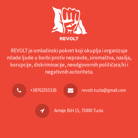
REVOLT je omladinski pokret koji okuplja i organizuje
mlade ljude u borbi protiv nepravde, siromaštva, nasilja,
korupcije, diskriminacije, neodgovornih političara/ki i
negativnih autoriteta.
+38762355326
revolt.tuzla@gmail.com
Armije BiH 15, 75000 Tuzla